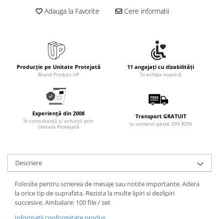
Rollere
Adauga la Favorite
Cere informatii
Finelinere
Textmarkere
Markere diverse
Carioci si creioane colorate
Rezerve instrumente scris
Producție pe Unitate Protejată
11 angajați cu dizabilități
Brand Product UP
în echipa noastră
Tavite documente si suporturi
Ascutitori, radiere, agrafe
Foarfece pentru birou
Experiență din 2008
Transport GRATUIT
în consultanță și achiziții prin
la comenzi peste 399 RON
Curatenie si igiena
Unitate Protejată
Produse Antibacteriene
Articole pentru baie
Descriere
Articole pentru bucatarie
Maturi, mopuri si galeti
Folosite pentru scrierea de mesaje sau notite importante. Adera
la orice tip de suprafata. Rezista la multe lipiri si dezlipiri
Hartie igienica, prosoape hartie si
succesive. Ambalare: 100 file / set
dispensere
Informatii conformitate produs