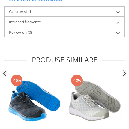
Articole pentru rufe, casa,
geamuri, mobila
Caracteristici
Articole pentru birou, suprafete,
Intrebari frecvente
pardoseli
Intretinere si odorizante masina
Review-uri
(0)
Saci de gunoi
Accesorii pentru curatenie
PRODUSE SIMILARE
Tipografie si stampile
Formulare tipizate
Caiete si blocnotesuri
-15%
-13%
personalizate
Stampile, tusiere si tus
Protectia muncii si Imbracaminte
Imbracaminte
Tricouri
Bluze & Pulovere