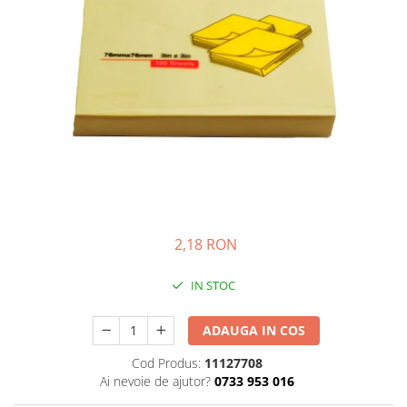
Bibliorafturi, caiete mecanice,
separatoare
Capsatoare, capse si perforatoare
Caiete si blocnotesuri
Dosare, folii protectie si mape
Accesorii diverse pentru birou
Etichetare si ambalare
Arhivare si depozitare
Instrumente de scris
2,18 RON
Pixuri de plastic
Pixuri metalice
IN STOC
Pixuri cu gel
Stilouri
ADAUGA IN COS
Seturi de scris Premium
Cod Produs:
11127708
Instrumente de scris eco
Ai nevoie de ajutor?
0733 953 016
Creioane mecanice si grafit