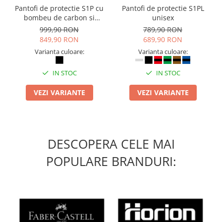
Camasi
Pantofi de protectie S1P cu
Pantofi de protectie S1PL
Pantaloni
bombeu de carbon si
unisex
inchidere BOAÂ® Fit
Pantaloni cu pieptar
999,90 RON
789,90 RON
849,90 RON
689,90 RON
Hanorace
Varianta culoare:
Varianta culoare:
Jachete
Impermeabile
IN STOC
IN STOC
Veste
Reflectorizante
VEZI VARIANTE
VEZI VARIANTE
Incaltaminte
Incaltaminte de lucru si protectie
Incaltaminte de oras si munte
DESCOPERA CELE MAI
Echipamente medicale
POPULARE BRANDURI:
Manusi de protectie
Accesorii pentru protectia capului
Casti de protectie
Antifoane
Ochelari de protectie si viziere