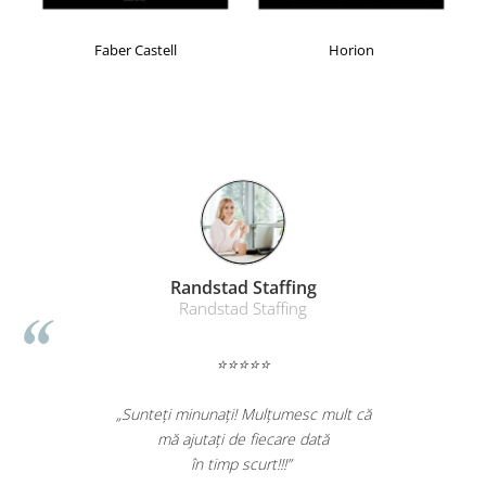
Masti de protectie respiratorie
Sepci, caciuli si esarfe
Faber Castell
Horion
Pachete promotionale
Accesorii pentru protectia muncii
Sosete de lucru
Branturi
Diverse accesorii
Articole de unica folosinta
Copii - tricouri si hanorace
Randstad Staffing
Comunicare si prezentare
Randstad Staffing
Flipchart-uri
Ecrane Interactive
⭐⭐⭐⭐⭐
Sisteme de afisare
„Sunteți minunați! Mulțumesc mult că
Ecrane de proiectie
mă ajutați de fiecare dată
Accesorii prezentare
în timp scurt!!!”