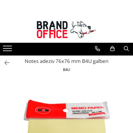
Toate Produsele
Unitate Protejata - PRODUCTIE
Hartie copiator si produse
tipografice
Produse consumabile din hartie
Notes adeziv 76x76 mm B4U galben
Detergenti si dezinfectanti
B4U
Formulare tipizate
Saci menajeri (Unitate Protejata)
Agende, calendare si organizatoare
Agende personalizabile
Organizatoare business
Birotica si papetarie
Hartie si articole din hartie