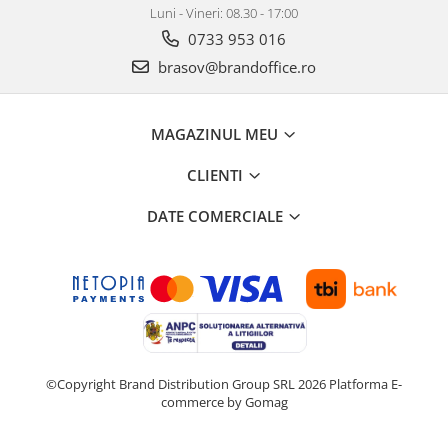
Suporturi si huse telefoane &
Luni - Vineri: 08.30 - 17:00
tablete
0733 953 016
Periferice PC si accesorii
brasov@brandoffice.ro
Ergnonomice
Audio
MAGAZINUL MEU
Boxe portabile
Casti
CLIENTI
Tehnica si mobilier pentru birou
DATE COMERCIALE
Laminatoare
Folii laminare
Accesorii mobilier
Ghilotine și Trimmere
Calculatoare de birou
Distrugatoare documente
©Copyright Brand Distribution Group SRL 2026
Platforma E-
commerce by Gomag
Cosuri de gunoi pentru birou
Scaune, birouri si produse