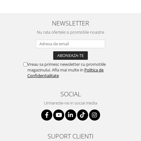
Table magnetice (whiteboard-uri)
Electronice si accesorii tech
Gadgeturi mobile
NEWSLETTER
Securitate digitala
Nu rata ofertele si promotiile noastre
Adaptoare de calatorie
Baterii si acumulatori
Cabluri si conectivitate
Vreau sa primesc newsletter cu promotiile
Incarcatoare wireless
magazinului. Afla mai multe in
Politica de
Confidentialitate
Incarcatoare cu fir si auto
Ceasuri smart - Smartwatch
SOCIAL
Baterii externe - Powerbanks
Urmareste-ne in social media
Accesorii localizare (FindMy)
Cartuse, tonere, consumabile PC
Standuri PC si suporturi
ergonomice
SUPORT CLIENTI