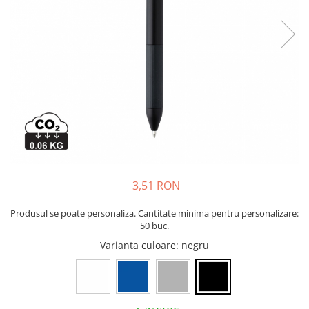
Bibliorafturi, caiete mecanice,
separatoare
Capsatoare, capse si perforatoare
Caiete si blocnotesuri
Dosare, folii protectie si mape
Accesorii diverse pentru birou
Etichetare si ambalare
Arhivare si depozitare
Instrumente de scris
3,51 RON
Pixuri de plastic
Pixuri metalice
Produsul se poate personaliza. Cantitate minima pentru personalizare:
Pixuri cu gel
50 buc.
Stilouri
Varianta culoare
: negru
Seturi de scris Premium
Instrumente de scris eco
Creioane mecanice si grafit