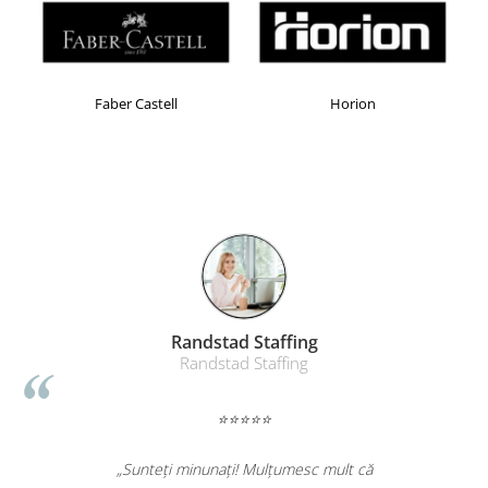
Table magnetice (whiteboard-uri)
Electronice si accesorii tech
Gadgeturi mobile
Securitate digitala
Faber Castell
Horion
Adaptoare de calatorie
Baterii si acumulatori
Cabluri si conectivitate
Incarcatoare wireless
Incarcatoare cu fir si auto
Ceasuri smart - Smartwatch
Baterii externe - Powerbanks
Randstad Staffing
Randstad Staffing
Accesorii localizare (FindMy)
Cartuse, tonere, consumabile PC
⭐⭐⭐⭐⭐
Standuri PC si suporturi
ergonomice
„Sunteți minunați! Mulțumesc mult că