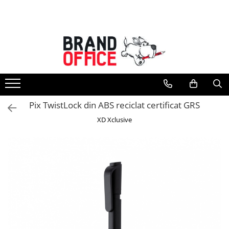
Toate Produsele
Unitate Protejata - PRODUCTIE
Hartie copiator si produse
tipografice
Produse consumabile din hartie
Pix TwistLock din ABS reciclat certificat GRS
Detergenti si dezinfectanti
XD Xclusive
Formulare tipizate
Saci menajeri (Unitate Protejata)
Agende, calendare si organizatoare
Agende personalizabile
Organizatoare business
Birotica si papetarie
Hartie si articole din hartie