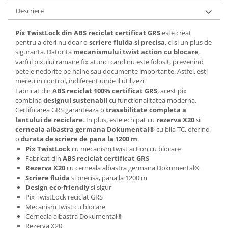
Articole pentru rufe, casa,
Descriere
geamuri, mobila
Articole pentru birou, suprafete,
Pix TwistLock din ABS reciclat certificat GRS
este creat
pardoseli
pentru a oferi nu doar o
scriere fluida si precisa
, ci si un plus de
siguranta. Datorita
mecanismului twist action cu blocare
,
Intretinere si odorizante masina
varful pixului ramane fix atunci cand nu este folosit, prevenind
petele nedorite pe haine sau documente importante. Astfel, esti
Saci de gunoi
mereu in control, indiferent unde il utilizezi.
Accesorii pentru curatenie
Fabricat din
ABS reciclat 100% certificat GRS
, acest pix
combina
designul sustenabil
cu functionalitatea moderna.
Tipografie si stampile
Certificarea GRS garanteaza o
trasabilitate completa a
Formulare tipizate
lantului de reciclare
. In plus, este echipat cu
rezerva X20
si
cerneala albastra germana Dokumental®
cu bila TC, oferind
Caiete si blocnotesuri
o
durata de scriere de pana la 1200 m
.
personalizate
Pix TwistLock
cu mecanism twist action cu blocare
Fabricat din
ABS reciclat certificat GRS
Stampile, tusiere si tus
Rezerva X20
cu cerneala albastra germana Dokumental®
Protectia muncii si Imbracaminte
Scriere fluida
si precisa, pana la 1200 m
Design eco-friendly
si sigur
Imbracaminte
Pix TwistLock reciclat GRS
Tricouri
Mecanism twist cu blocare
Cerneala albastra Dokumental®
Bluze & Pulovere
Rezerva X20