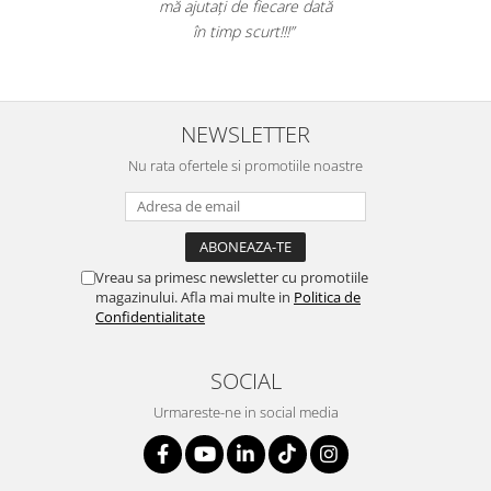
mă ajutați de fiecare dată
Suporturi si huse telefoane &
tablete
în timp scurt!!!”
Periferice PC si accesorii
Ergnonomice
Audio
NEWSLETTER
Boxe portabile
Nu rata ofertele si promotiile noastre
Casti
Tehnica si mobilier pentru birou
Laminatoare
Folii laminare
Vreau sa primesc newsletter cu promotiile
magazinului. Afla mai multe in
Politica de
Accesorii mobilier
Confidentialitate
Ghilotine și Trimmere
Calculatoare de birou
SOCIAL
Distrugatoare documente
Urmareste-ne in social media
Cosuri de gunoi pentru birou
Scaune, birouri si produse