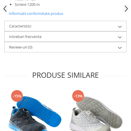
Camasi
Scriere 1200 m
Pantaloni
Informatii conformitate produs
Pantaloni cu pieptar
Hanorace
Caracteristici
Jachete
Intrebari frecvente
Impermeabile
Veste
Review-uri
(0)
Reflectorizante
Incaltaminte
Incaltaminte de lucru si protectie
PRODUSE SIMILARE
Incaltaminte de oras si munte
Echipamente medicale
Manusi de protectie
-15%
-13%
Accesorii pentru protectia capului
Casti de protectie
Antifoane
Ochelari de protectie si viziere