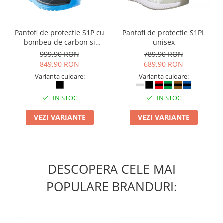
Masti de protectie respiratorie
Sepci, caciuli si esarfe
Pantofi de protectie S1P cu
Pantofi de protectie S1PL
Pachete promotionale
bombeu de carbon si
unisex
Accesorii pentru protectia muncii
inchidere BOAÂ® Fit
999,90 RON
789,90 RON
849,90 RON
689,90 RON
Sosete de lucru
Varianta culoare:
Varianta culoare:
Branturi
Diverse accesorii
IN STOC
IN STOC
Articole de unica folosinta
VEZI VARIANTE
VEZI VARIANTE
Copii - tricouri si hanorace
Comunicare si prezentare
Flipchart-uri
Ecrane Interactive
DESCOPERA CELE MAI
Sisteme de afisare
POPULARE BRANDURI:
Ecrane de proiectie
Accesorii prezentare