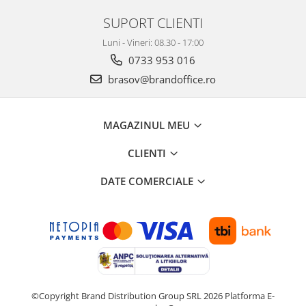
ergonomice
SUPORT CLIENTI
Masini de legat, indosariat si
accesorii
Luni - Vineri: 08.30 - 17:00
0733 953 016
Protocol si HORECA
Apa si bauturi racoritoare
brasov@brandoffice.ro
Cafea, ceai, zahar, lapte
Casa si bucatarie
MAGAZINUL MEU
Cani si pahare
CLIENTI
Bucatarie si servire
DATE COMERCIALE
Textile si confort pentru casa
Decor si interior
Seturi si accesorii pentru vin
Rucsacuri si articole de calatorie
Rucsacuri
Trollere, genti si accesorii de voiaj
©Copyright Brand Distribution Group SRL 2026
Platforma E-
Genti de umar si borsete