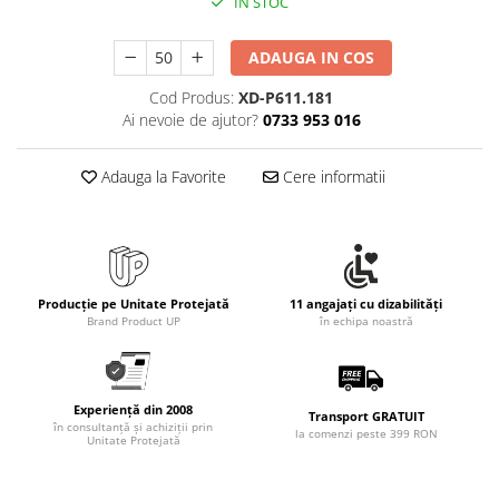
IN STOC
Rollere
Finelinere
ADAUGA IN COS
Textmarkere
Markere diverse
Cod Produs:
XD-P611.181
Ai nevoie de ajutor?
0733 953 016
Carioci si creioane colorate
Rezerve instrumente scris
Adauga la Favorite
Cere informatii
Tavite documente si suporturi
Ascutitori, radiere, agrafe
Foarfece pentru birou
Curatenie si igiena
Producție pe Unitate Protejată
11 angajați cu dizabilități
Produse Antibacteriene
Brand Product UP
în echipa noastră
Articole pentru baie
Articole pentru bucatarie
Experiență din 2008
Maturi, mopuri si galeti
Transport GRATUIT
în consultanță și achiziții prin
la comenzi peste 399 RON
Unitate Protejată
Hartie igienica, prosoape hartie si
dispensere