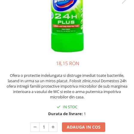
Pixuri cu gel
ergonomice
Echipamente medicale
Stilouri
Suporturi si huse telefoane &
Seturi de scris Premium
Manusi de protectie
tablete
Instrumente de scris eco
Accesorii pentru protectia capului
Periferice PC si accesorii
Creioane mecanice si grafit
Ergnonomice
Casti de protectie
Rollere
Antifoane
Audio
Finelinere
Ochelari de protectie si viziere
Boxe portabile
Textmarkere
Masti de protectie respiratorie
Casti
Markere diverse
18,15 RON
Sepci, caciuli si esarfe
Carioci si creioane colorate
Pachete promotionale
Ofera o protectie indelungata si distruge imediat toate bacteriile,
Rezerve instrumente scris
lasand in urma sa un miros placut. Folosit zilnic,noul Domestos 24h
Accesorii pentru protectia muncii
Tavite documente si suporturi
ofera intregii familii protective impotriva microbilor de sub marginea
interioara a vasului de WC si este o arma puternica impotriva
Sosete de lucru
Ascutitori, radiere, agrafe
microbilor din casa.
Branturi
Foarfece pentru birou
IN STOC
Diverse accesorii
Durata de livrare:
1
Articole de unica folosinta
Copii - tricouri si hanorace
ADAUGA IN COS