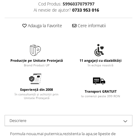
Cod Produs:
5996037079797
Ai nevoie de ajutor?
0733 953 016
Adauga la Favorite
Cere informatii
Producție pe Unitate Protejată
11 angajați cu dizabilități
Brand Product UP
în echipa noastră
Experiență din 2008
Transport GRATUIT
în consultanță și achiziții prin
la comenzi peste 399 RON
Unitate Protejată
Descriere
Formula noua,mai puternica,rezistenta la apa,se lipeste de