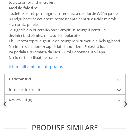
toaleta,omorand microbii .
Mod de folosire:
Toalete:Stropiti pe marginea interioara a casului de WC(in jur de
80 ml)si lasati sa actioneze peste noapte pentru a ucide microbii
si a curata petele.
Scurgerile din bucatarie/baie:Stropiti in scurgeri pentru a
dezinfecta si elimina mirosurile neplacute.
Chiuvete:Stropiti in gaurile de scurgere si turnati din belsug,lasati
5 minute sa actioneze,apoi clatiti abundent. Folosit diluat:
Pe podele si suprafete de lucru:60ml Domestos la 5 l apa.
Nu folositi nediluat pe podele.
Informatii conformitate produs
Caracteristici
Intrebari frecvente
Review-uri
(0)
PRODUSE SIMILARE