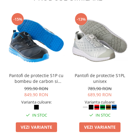
-15%
-13%
Pantofi de protectie S1P cu
Pantofi de protectie S1PL
bombeu de carbon si
unisex
inchidere BOAÂ® Fit
999,90 RON
789,90 RON
849,90 RON
689,90 RON
Varianta culoare:
Varianta culoare:
IN STOC
IN STOC
VEZI VARIANTE
VEZI VARIANTE