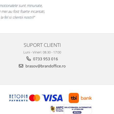
ram pentru reluarea colaborarii si
m multumiti pentru produsele plasate
 finalizate cu succes la timp."
SUPORT CLIENTI
Luni - Vineri: 08.30 - 17:00
0733 953 016
brasov@brandoffice.ro