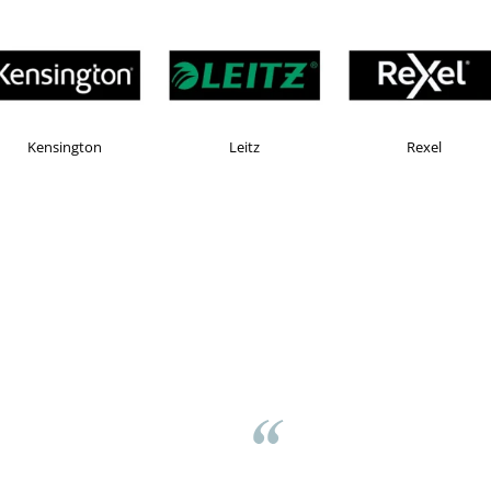
KOMAX
Esselte
Faber Castell
v