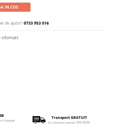
A IN COS
ie de ajutor?
0733 953 016
informatii
08
Transport GRATUIT
rin Unitate
la comenzi peste 399 RON