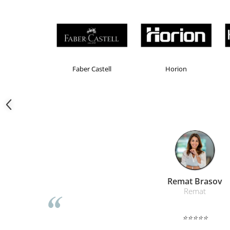
Camasi
Pantaloni
Pantaloni cu pieptar
Hanorace
Jachete
Impermeabile
Brand Product UP
Colorissimo
E
Veste
Reflectorizante
Incaltaminte
Incaltaminte de lucru si protectie
Incaltaminte de oras si munte
Echipamente medicale
Manusi de protectie
Liamed Braso
Accesorii pentru protectia capului
Liamed
Casti de protectie
Antifoane
⭐⭐⭐⭐⭐
Ochelari de protectie si viziere