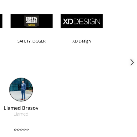
Horion
Kensington
Leitz
Farmacom Brasov
Farmacom
⭐⭐⭐⭐⭐