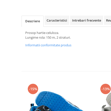
Rollere
Finelinere
Textmarkere
Caracteristici
Intrebari frecvente
Re
Markere diverse
Descriere
Carioci si creioane colorate
Prosop hartie-celuloza.
Rezerve instrumente scris
Lungime rola: 150 m, 2 straturi.
Tavite documente si suporturi
Informatii conformitate produs
Ascutitori, radiere, agrafe
Foarfece pentru birou
Curatenie si igiena
Produse Antibacteriene
Articole pentru baie
Articole pentru bucatarie
-15%
-13%
Maturi, mopuri si galeti
Hartie igienica, prosoape hartie si
dispensere