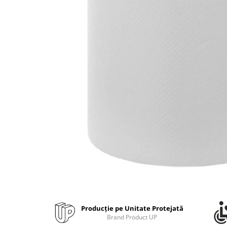
Bibliorafturi, caiete mecanice,
separatoare
Capsatoare, capse si perforatoare
Caiete si blocnotesuri
Dosare, folii protectie si mape
Accesorii diverse pentru birou
Etichetare si ambalare
Arhivare si depozitare
Instrumente de scris
Pixuri de plastic
Pixuri metalice
Pixuri cu gel
Stilouri
Seturi de scris Premium
Instrumente de scris eco
Producție pe Unitate Protejată
Creioane mecanice si grafit
Brand Product UP