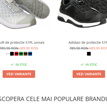
ofi de protectie S1PL unisex
Adidasi de protectie S1
789,90 RON
689,90 RON
789,90 RON
689,90 RO
IN STOC
IN STOC
VEZI VARIANTE
VEZI VARIANTE
SCOPERA CELE MAI POPULARE BRANDU