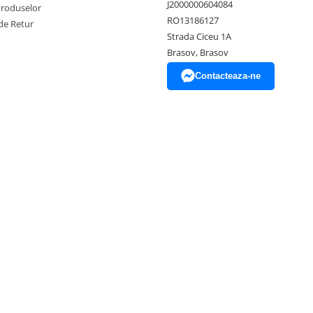
J2000000604084
Produselor
RO13186127
de Retur
Strada Ciceu 1A
Brasov, Brasov
Contacteaza-ne