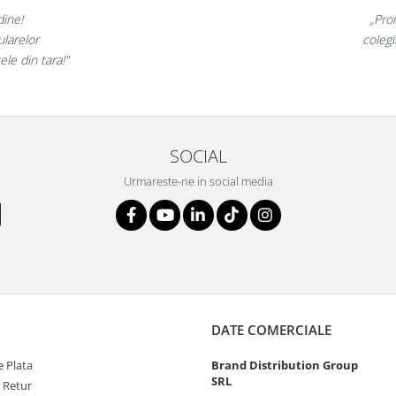
nunate,
„Ne bucu
ncantati,
ne declara
i!”
si
SOCIAL
Urmareste-ne in social media
DATE COMERCIALE
 Plata
Brand Distribution Group
SRL
e Retur