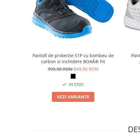
Articole pentru rufe, casa,
geamuri, mobila
Articole pentru birou, suprafete,
pardoseli
Intretinere si odorizante masina
Saci de gunoi
Accesorii pentru curatenie
Pantofi de protectie S1P cu bombeu de
Pant
carbon si inchidere BOAÂ® Fit
Tipografie si stampile
999,90 RON
849,90 RON
Formulare tipizate
Caiete si blocnotesuri
IN STOC
personalizate
VEZI VARIANTE
Stampile, tusiere si tus
Protectia muncii si Imbracaminte
Imbracaminte
Tricouri
DE
Bluze & Pulovere