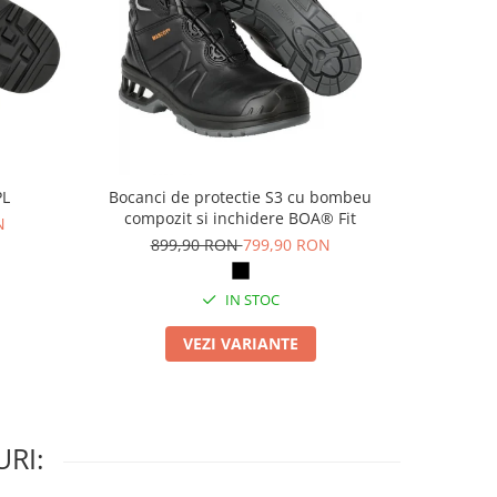
PL
Bocanci de protectie S3 cu bombeu
Pa
compozit si inchidere BOA® Fit
N
69
899,90 RON
799,90 RON
IN STOC
VEZI VARIANTE
RI: