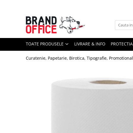
Toate Produsele
Unitate Protejata - PRODUCTIE
Hartie copiator si produse
TOATE PRODUSELE
LIVRARE & INFO
PROTECTIA
tipografice
Produse consumabile din hartie
Curatenie, Papetarie, Birotica, Tipografie, Promotiona
Detergenti si dezinfectanti
Formulare tipizate
Saci menajeri (Unitate Protejata)
Agende, calendare si organizatoare
Agende personalizabile
Organizatoare business
Birotica si papetarie
Hartie si articole din hartie