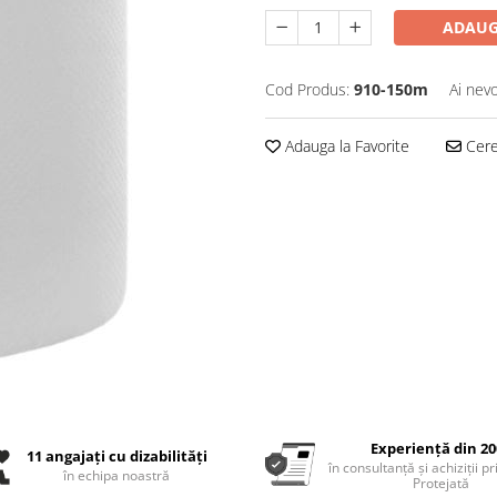
ADAUG
Cod Produs:
910-150m
Ai nevo
Adauga la Favorite
Cere 
Experiență din 20
11 angajați cu dizabilități
în consultanță și achiziții p
în echipa noastră
Protejată