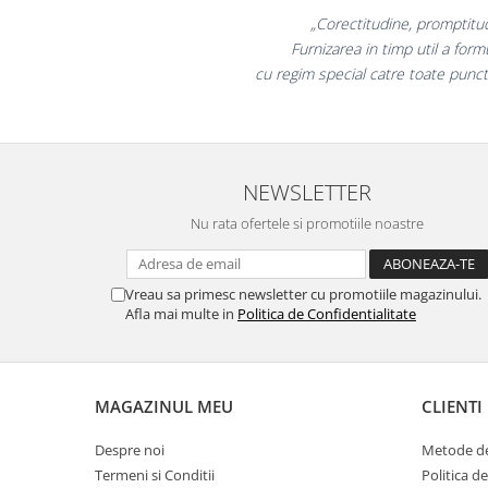
Masti de protectie respiratorie
„Promotionalele sunt mi
colegii mei au fost foarte i
Sepci, caciuli si esarfe
la fel si clientii nostr
Pachete promotionale
Accesorii pentru protectia muncii
Sosete de lucru
Branturi
NEWSLETTER
Diverse accesorii
Nu rata ofertele si promotiile noastre
Articole de unica folosinta
Copii - tricouri si hanorace
Vreau sa primesc newsletter cu promotiile magazinului.
Comunicare si prezentare
Afla mai multe in
Politica de Confidentialitate
Flipchart-uri
Ecrane Interactive
Sisteme de afisare
MAGAZINUL MEU
CLIENTI
Ecrane de proiectie
Despre noi
Metode de
Accesorii prezentare
Termeni si Conditii
Politica d