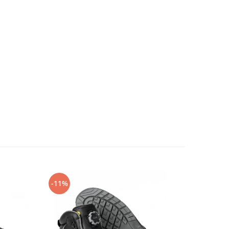
-11%
-14%