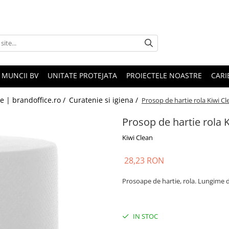
 MUNCII BV
UNITATE PROTEJATA
PROIECTELE NOASTRE
CARI
le | brandoffice.ro /
Curatenie si igiena /
Prosop de hartie rola Kiwi Cl
Prosop de hartie rola 
Kiwi Clean
28,23 RON
Prosoape de hartie, rola. Lungime d
IN STOC