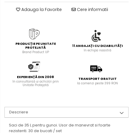
Foarfece pentru birou
Diverse accesorii
Adauga la Favorite
Cere informatii
Articole de unica folosinta
Copii - tricouri si hanorace
PRODUCȚIE PE UNITATE
11 ANGAJAȚI CU DIZABILITĂȚI
PROTEJATĂ
în echipa noastră
Brand Product UP
EXPERIENȚĂ DIN 2008
TRANSPORT GRATUIT
în consultanță și achiziții prin
la comenzi peste 399 RON
Unitate Protejată
Descriere
Saci de 35 L pentru gunoi. Usor de manevrat si foarte
rezistenti. 30 de bucati / set