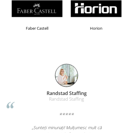
Faber Castell
Horion
Randstad Staffing
Randstad Staffing
⭐⭐⭐⭐⭐
„Sunteți minunați! Mulțumesc mult că