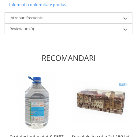
Informatii conformitate produs
Intrebari frecvente
Review-uri
(0)
RECOMANDARI
Dezinfectant maini K-SEPT
Servetele in cutie 2st 150 foi