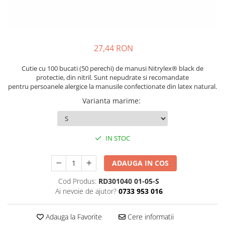
Pixuri cu gel
ergonomice
Echipamente medicale
Stilouri
Suporturi si huse telefoane &
Seturi de scris Premium
Manusi de protectie
tablete
Instrumente de scris eco
Accesorii pentru protectia capului
Periferice PC si accesorii
27,44 RON
Creioane mecanice si grafit
Ergnonomice
Casti de protectie
Rollere
Cutie cu 100 bucati (50 perechi) de manusi Nitrylex® black de
Antifoane
Audio
protectie, din nitril. Sunt nepudrate si recomandate
Finelinere
Ochelari de protectie si viziere
pentru persoanele alergice la manusile confectionate din latex natural.
Boxe portabile
Textmarkere
Masti de protectie respiratorie
Varianta marime
:
Casti
Markere diverse
Sepci, caciuli si esarfe
Carioci si creioane colorate
Pachete promotionale
Rezerve instrumente scris
IN STOC
Accesorii pentru protectia muncii
Tavite documente si suporturi
Sosete de lucru
Ascutitori, radiere, agrafe
ADAUGA IN COS
Branturi
Foarfece pentru birou
Cod Produs:
RD301040 01-05-S
Diverse accesorii
Ai nevoie de ajutor?
0733 953 016
Articole de unica folosinta
Copii - tricouri si hanorace
Adauga la Favorite
Cere informatii