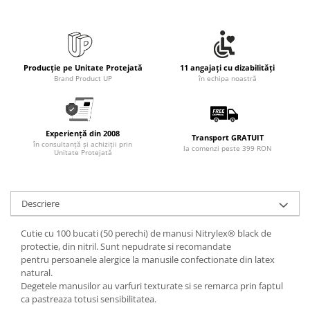
Producție pe Unitate Protejată
11 angajați cu dizabilități
Brand Product UP
în echipa noastră
Experiență din 2008
Transport GRATUIT
în consultanță și achiziții prin
la comenzi peste 399 RON
Unitate Protejată
Descriere
Cutie cu 100 bucati (50 perechi) de manusi Nitrylex® black de
protectie, din nitril. Sunt nepudrate si recomandate
pentru persoanele alergice la manusile confectionate din latex
natural.
Degetele manusilor au varfuri texturate si se remarca prin faptul
ca pastreaza totusi sensibilitatea.