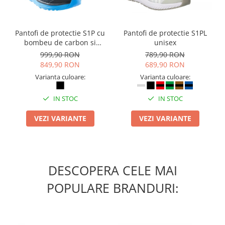
Pantofi de protectie S1P cu
Pantofi de protectie S1PL
bombeu de carbon si
unisex
inchidere BOAÂ® Fit
999,90 RON
789,90 RON
849,90 RON
689,90 RON
Varianta culoare:
Varianta culoare:
IN STOC
IN STOC
VEZI VARIANTE
VEZI VARIANTE
DESCOPERA CELE MAI
POPULARE BRANDURI: