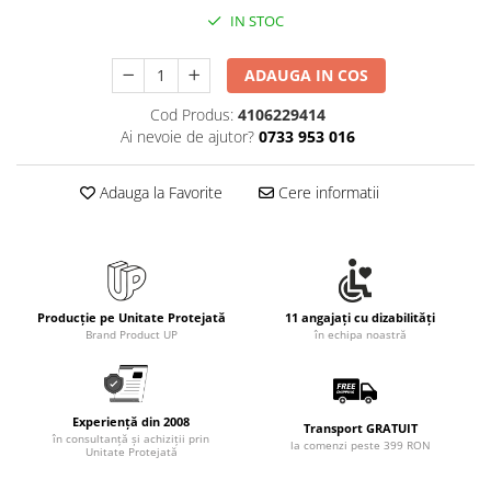
IN STOC
ADAUGA IN COS
Cod Produs:
4106229414
Ai nevoie de ajutor?
0733 953 016
Adauga la Favorite
Cere informatii
Producție pe Unitate Protejată
11 angajați cu dizabilități
Brand Product UP
în echipa noastră
Experiență din 2008
Transport GRATUIT
în consultanță și achiziții prin
la comenzi peste 399 RON
Unitate Protejată