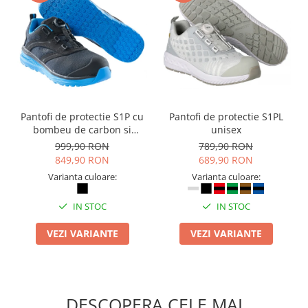
Pantofi de protectie S1P cu
Pantofi de protectie S1PL
bombeu de carbon si
unisex
inchidere BOAÂ® Fit
999,90 RON
789,90 RON
849,90 RON
689,90 RON
Varianta culoare:
Varianta culoare:
IN STOC
IN STOC
VEZI VARIANTE
VEZI VARIANTE
DESCOPERA CELE MAI