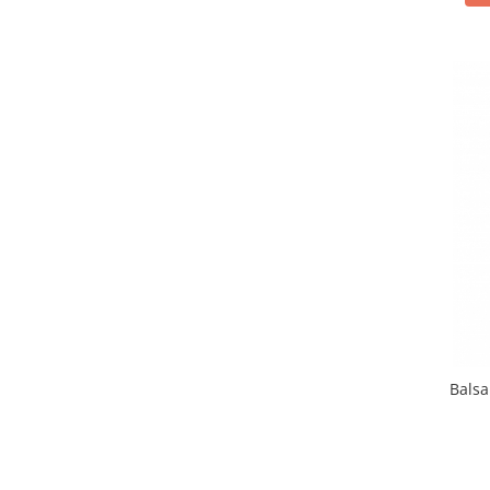
Table magnetice (whiteboard-uri)
Electronice si accesorii tech
Gadgeturi mobile
Securitate digitala
Adaptoare de calatorie
Baterii si acumulatori
Cabluri si conectivitate
Incarcatoare wireless
Incarcatoare cu fir si auto
Ceasuri smart - Smartwatch
Baterii externe - Powerbanks
Accesorii localizare (FindMy)
Balsa
Cartuse, tonere, consumabile PC
Standuri PC si suporturi
ergonomice