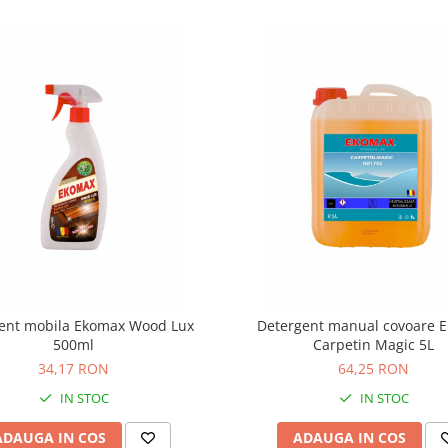
ent mobila Ekomax Wood Lux
Detergent manual covoare 
500ml
Carpetin Magic 5L
34,17 RON
64,25 RON
IN STOC
IN STOC
ADAUGA IN COS
ADAUGA IN COS