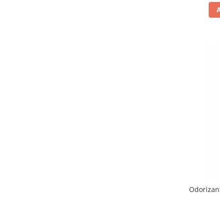
Suporturi si huse telefoane &
tablete
Periferice PC si accesorii
Ergnonomice
Audio
Boxe portabile
Casti
Tehnica si mobilier pentru birou
Laminatoare
Folii laminare
Accesorii mobilier
Ghilotine și Trimmere
Calculatoare de birou
Distrugatoare documente
Odorizan
Cosuri de gunoi pentru birou
Scaune, birouri si produse