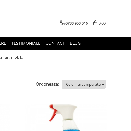
0733 953 016
0,00
ERE
TESTIMONIALE
CONTACT
BLOG
eamuri, mobila
Ordoneaza: