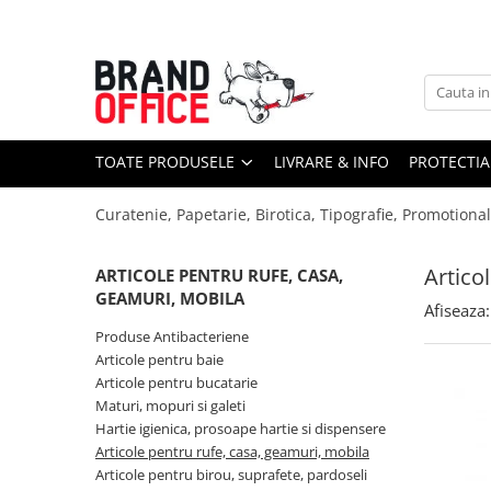
Toate Produsele
Unitate Protejata - PRODUCTIE
Hartie copiator si produse
TOATE PRODUSELE
LIVRARE & INFO
PROTECTIA
tipografice
Produse consumabile din hartie
Curatenie, Papetarie, Birotica, Tipografie, Promotiona
Detergenti si dezinfectanti
Formulare tipizate
Artico
ARTICOLE PENTRU RUFE, CASA,
GEAMURI, MOBILA
Saci menajeri (Unitate Protejata)
Afiseaza:
Produse Antibacteriene
Agende, calendare si organizatoare
Articole pentru baie
Agende personalizabile
Articole pentru bucatarie
Organizatoare business
Maturi, mopuri si galeti
Hartie igienica, prosoape hartie si dispensere
Birotica si papetarie
Articole pentru rufe, casa, geamuri, mobila
Hartie si articole din hartie
Articole pentru birou, suprafete, pardoseli