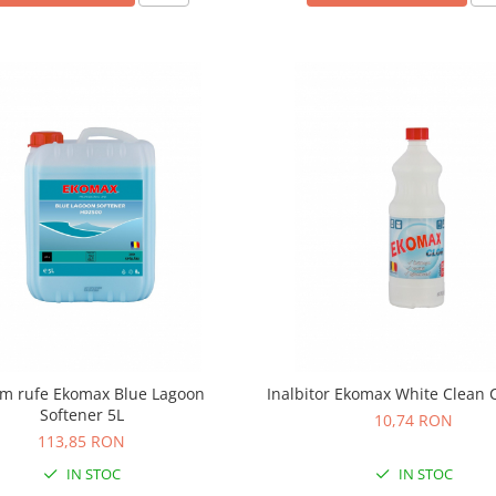
m rufe Ekomax Blue Lagoon
Inalbitor Ekomax White Clean C
Softener 5L
10,74 RON
113,85 RON
IN STOC
IN STOC