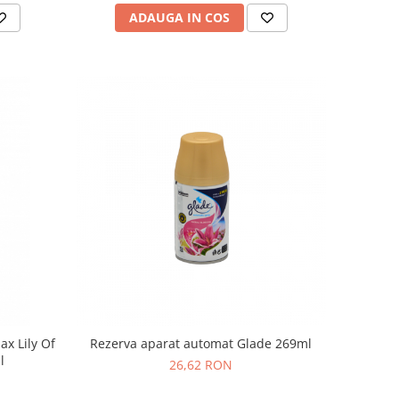
ADAUGA IN COS
x Lily Of
Rezerva aparat automat Glade 269ml
l
26,62 RON