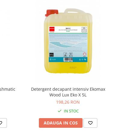
eshmatic
Detergent decapant intensiv Ekomax
Wood Lux Eko X 5L
198,26 RON
IN STOC
ADAUGA IN COS