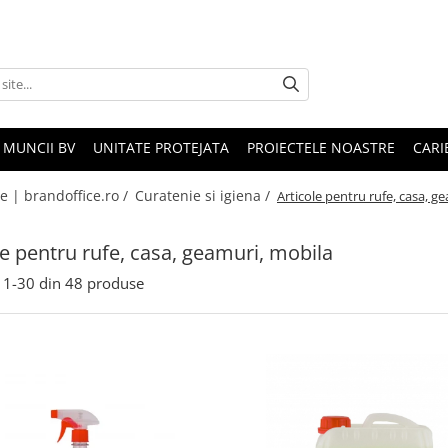
 MUNCII BV
UNITATE PROTEJATA
PROIECTELE NOASTRE
CARI
le | brandoffice.ro /
Curatenie si igiena /
Articole pentru rufe, casa, g
le pentru rufe, casa, geamuri, mobila
1-
30
din
48
produse