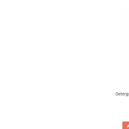
Masti de protectie respiratorie
Sepci, caciuli si esarfe
Pachete promotionale
Accesorii pentru protectia muncii
Sosete de lucru
Branturi
Diverse accesorii
Articole de unica folosinta
Copii - tricouri si hanorace
Comunicare si prezentare
Flipchart-uri
Deterg
Ecrane Interactive
Sisteme de afisare
Ecrane de proiectie
Accesorii prezentare