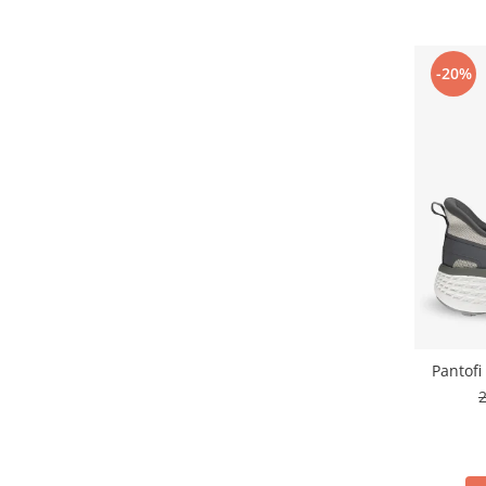
Table magnetice (whiteboard-uri)
Electronice si accesorii tech
Gadgeturi mobile
-20%
Securitate digitala
Adaptoare de calatorie
Baterii si acumulatori
Cabluri si conectivitate
Incarcatoare wireless
Incarcatoare cu fir si auto
Ceasuri smart - Smartwatch
Baterii externe - Powerbanks
Pantofi
Accesorii localizare (FindMy)
Cartuse, tonere, consumabile PC
Standuri PC si suporturi
ergonomice