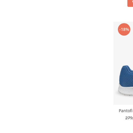
Suporturi si huse telefoane &
tablete
Periferice PC si accesorii
Ergnonomice
-18%
Audio
Boxe portabile
Casti
Tehnica si mobilier pentru birou
Laminatoare
Folii laminare
Accesorii mobilier
Ghilotine și Trimmere
Calculatoare de birou
Pantofi
Distrugatoare documente
279
Cosuri de gunoi pentru birou
Scaune, birouri si produse