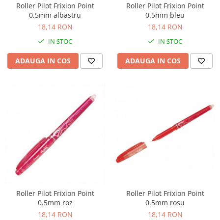
Articole pentru rufe, casa,
Roller Pilot Frixion Point
Roller Pilot Frixion Point
geamuri, mobila
0,5mm albastru
0.5mm bleu
18,14 RON
18,14 RON
Articole pentru birou, suprafete,
pardoseli
IN STOC
IN STOC
Intretinere si odorizante masina
ADAUGA IN COS
ADAUGA IN COS
Saci de gunoi
Accesorii pentru curatenie
Tipografie si stampile
Formulare tipizate
Caiete si blocnotesuri
personalizate
Stampile, tusiere si tus
Protectia muncii si Imbracaminte
Imbracaminte
Roller Pilot Frixion Point
Roller Pilot Frixion Point
Tricouri
0.5mm roz
0.5mm rosu
Bluze & Pulovere
18,14 RON
18,14 RON