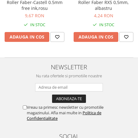
Roller Faber-Castell 0.5mm
Roller Faber RX5 0,5mm,
Seturi si scule de baza
free ink,rosu
albastru
9,67 RON
4,24 RON
Masurare si taiere
IN STOC
IN STOC
Lampi portabile
Lanterne, lampi si accesorii
ADAUGA IN COS
ADAUGA IN COS
Pentru masini, biciclete si prim
ajutor
Noutati si inovatii
NEWSLETTER
Pachete Cadou Premium
Promotii si reduceri
Nu rata ofertele si promotiile noastre
LICHIDARE DE STOC
Vreau sa primesc newsletter cu promotiile
magazinului. Afla mai multe in
Politica de
Confidentialitate
SOCIAL