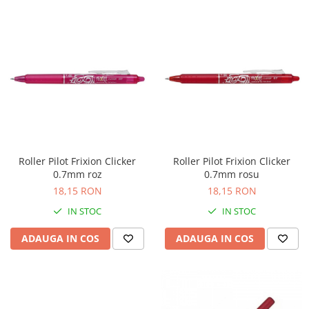
Table magnetice (whiteboard-uri)
Electronice si accesorii tech
Gadgeturi mobile
Securitate digitala
Adaptoare de calatorie
Baterii si acumulatori
Cabluri si conectivitate
Incarcatoare wireless
Roller Pilot Frixion Clicker
Roller Pilot Frixion Clicker
Incarcatoare cu fir si auto
0.7mm roz
0.7mm rosu
18,15 RON
18,15 RON
Ceasuri smart - Smartwatch
IN STOC
IN STOC
Baterii externe - Powerbanks
Accesorii localizare (FindMy)
ADAUGA IN COS
ADAUGA IN COS
Cartuse, tonere, consumabile PC
Standuri PC si suporturi
ergonomice