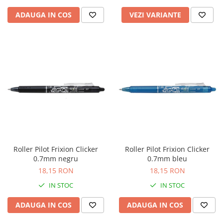
Masti de protectie respiratorie
ADAUGA IN COS
VEZI VARIANTE
Sepci, caciuli si esarfe
Pachete promotionale
Accesorii pentru protectia muncii
Sosete de lucru
Branturi
Diverse accesorii
Articole de unica folosinta
Copii - tricouri si hanorace
Comunicare si prezentare
Flipchart-uri
Roller Pilot Frixion Clicker
Roller Pilot Frixion Clicker
0.7mm negru
0.7mm bleu
Ecrane Interactive
18,15 RON
18,15 RON
Sisteme de afisare
IN STOC
IN STOC
Ecrane de proiectie
ADAUGA IN COS
ADAUGA IN COS
Accesorii prezentare