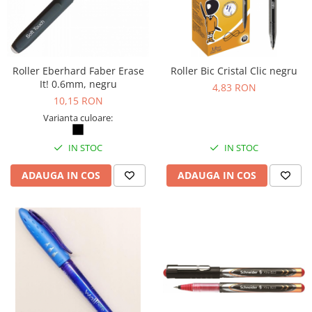
ergonomice
Masini de legat, indosariat si
accesorii
Protocol si HORECA
Roller Eberhard Faber Erase
Roller Bic Cristal Clic negru
Apa si bauturi racoritoare
It! 0.6mm, negru
4,83 RON
10,15 RON
Cafea, ceai, zahar, lapte
Varianta culoare:
Casa si bucatarie
Cani si pahare
IN STOC
IN STOC
Bucatarie si servire
ADAUGA IN COS
ADAUGA IN COS
Textile si confort pentru casa
Decor si interior
Seturi si accesorii pentru vin
Rucsacuri si articole de calatorie
Rucsacuri
Trollere, genti si accesorii de voiaj
Genti de umar si borsete