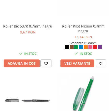
Bibliorafturi, caiete mecanice,
separatoare
Capsatoare, capse si perforatoare
Caiete si blocnotesuri
Roller Bic 537R 0.7mm, negru
Roller Pilot Frixion 0.7mm
Dosare, folii protectie si mape
negru
9,67 RON
18,14 RON
Accesorii diverse pentru birou
Varianta culoare:
Etichetare si ambalare
Arhivare si depozitare
IN STOC
IN STOC
Instrumente de scris
ADAUGA IN COS
VEZI VARIANTE
Pixuri de plastic
Pixuri metalice
Pixuri cu gel
Stilouri
Seturi de scris Premium
Instrumente de scris eco
Creioane mecanice si grafit