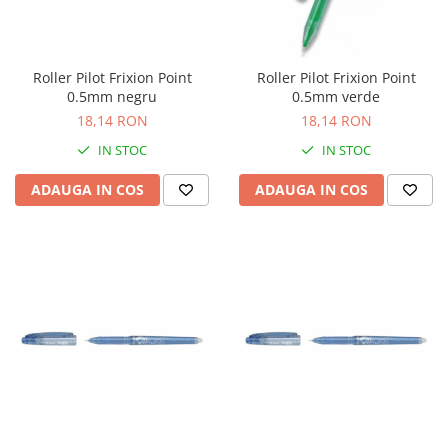
Rollere
Finelinere
Textmarkere
Roller Pilot Frixion Point
Roller Pilot Frixion Point
Markere diverse
0.5mm negru
0.5mm verde
Carioci si creioane colorate
18,14 RON
18,14 RON
Rezerve instrumente scris
IN STOC
IN STOC
Tavite documente si suporturi
ADAUGA IN COS
ADAUGA IN COS
Ascutitori, radiere, agrafe
Foarfece pentru birou
Curatenie si igiena
Produse Antibacteriene
Articole pentru baie
Articole pentru bucatarie
Maturi, mopuri si galeti
Hartie igienica, prosoape hartie si
dispensere