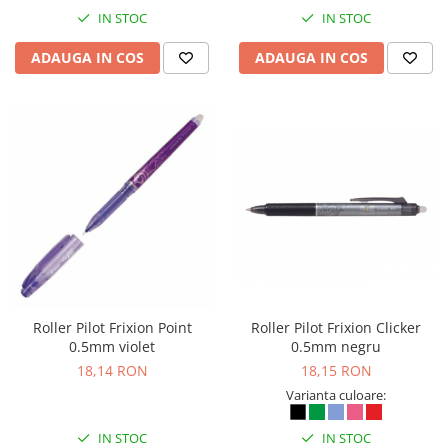
Camasi
IN STOC
IN STOC
Pantaloni
Pantaloni cu pieptar
ADAUGA IN COS
ADAUGA IN COS
Hanorace
Jachete
Impermeabile
Veste
Reflectorizante
Incaltaminte
Incaltaminte de lucru si protectie
Incaltaminte de oras si munte
Echipamente medicale
Manusi de protectie
Roller Pilot Frixion Point
Roller Pilot Frixion Clicker
0.5mm violet
0.5mm negru
Accesorii pentru protectia capului
18,14 RON
18,15 RON
Casti de protectie
Varianta culoare:
Antifoane
IN STOC
IN STOC
Ochelari de protectie si viziere