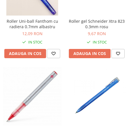
Genti, huse si rucsacuri de laptop
Genti de plaja si cumparaturi
Roller Uni-ball Fanthom cu
Roller gel Schneider Xtra 823
Portofele si portcarduri RFID
radiera 0.7mm albastru
0.3mm rosu
12,09 RON
9,67 RON
Sport si accesorii outdoor
IN STOC
IN STOC
Sticle, cani si termosuri to go
Sport, jocuri si accesorii
ADAUGA IN COS
ADAUGA IN COS
Gratare si picnic
Plaja si relaxare
Genti frigorifice
Ochelari de soare
Lanyards si brelocuri
Umbrele
Scule, unelte si iluminat
Unelte multifunctionale si bricege
(multitools)