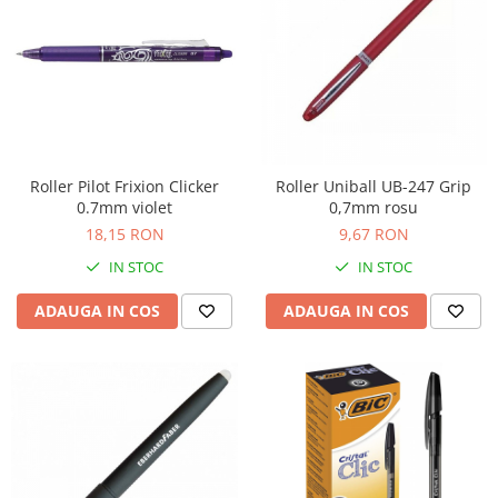
Suporturi si huse telefoane &
tablete
Periferice PC si accesorii
Ergnonomice
Audio
Boxe portabile
Casti
Roller Pilot Frixion Clicker
Roller Uniball UB-247 Grip
0.7mm violet
0,7mm rosu
Tehnica si mobilier pentru birou
18,15 RON
9,67 RON
Laminatoare
IN STOC
IN STOC
Folii laminare
Accesorii mobilier
ADAUGA IN COS
ADAUGA IN COS
Ghilotine și Trimmere
Calculatoare de birou
Distrugatoare documente
Cosuri de gunoi pentru birou
Scaune, birouri si produse