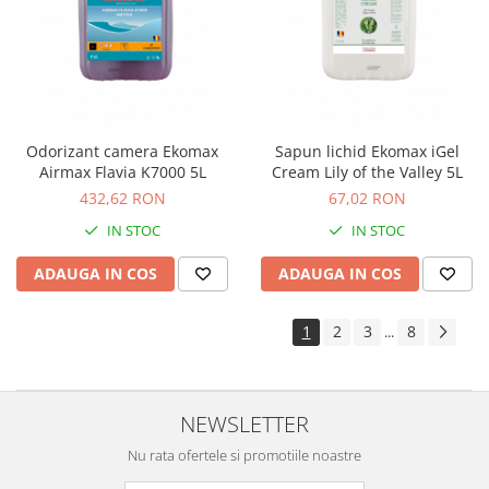
Odorizant camera Ekomax
Sapun lichid Ekomax iGel
Airmax Flavia K7000 5L
Cream Lily of the Valley 5L
432,62 RON
67,02 RON
IN STOC
IN STOC
ADAUGA IN COS
ADAUGA IN COS
1
2
3
8
...
NEWSLETTER
Nu rata ofertele si promotiile noastre