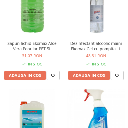
Suporturi si huse telefoane &
tablete
Periferice PC si accesorii
Ergnonomice
Audio
Boxe portabile
Sapun lichid Ekomax Aloe
Dezinfectant alcoolic maini
Casti
Vera Popular PET 5L
Ekomax Gel cu pompita 1L
Tehnica si mobilier pentru birou
31,07 RON
48,31 RON
Laminatoare
IN STOC
IN STOC
Folii laminare
ADAUGA IN COS
ADAUGA IN COS
Accesorii mobilier
Ghilotine și Trimmere
Calculatoare de birou
Distrugatoare documente
Cosuri de gunoi pentru birou
Scaune, birouri si produse