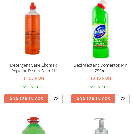
Table magnetice (whiteboard-uri)
Electronice si accesorii tech
Gadgeturi mobile
Securitate digitala
Adaptoare de calatorie
Baterii si acumulatori
Cabluri si conectivitate
Incarcatoare wireless
Detergent vase Ekomax
Dezinfectant Domestos Pin
Popular Peach Dish 1L
750ml
Incarcatoare cu fir si auto
11,56 RON
18,15 RON
Ceasuri smart - Smartwatch
IN STOC
IN STOC
Baterii externe - Powerbanks
ADAUGA IN COS
ADAUGA IN COS
Accesorii localizare (FindMy)
Cartuse, tonere, consumabile PC
Standuri PC si suporturi
ergonomice