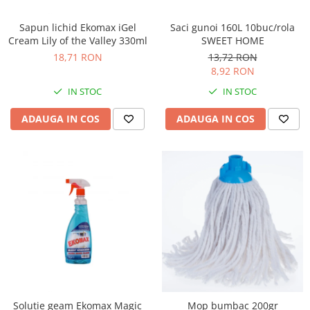
Rollere
Finelinere
Sapun lichid Ekomax iGel
Saci gunoi 160L 10buc/rola
Cream Lily of the Valley 330ml
SWEET HOME
Textmarkere
18,71 RON
13,72 RON
Markere diverse
8,92 RON
Carioci si creioane colorate
IN STOC
IN STOC
Rezerve instrumente scris
Tavite documente si suporturi
ADAUGA IN COS
ADAUGA IN COS
Ascutitori, radiere, agrafe
Foarfece pentru birou
Curatenie si igiena
Produse Antibacteriene
Articole pentru baie
Articole pentru bucatarie
Maturi, mopuri si galeti
Hartie igienica, prosoape hartie si
dispensere
Solutie geam Ekomax Magic
Mop bumbac 200gr