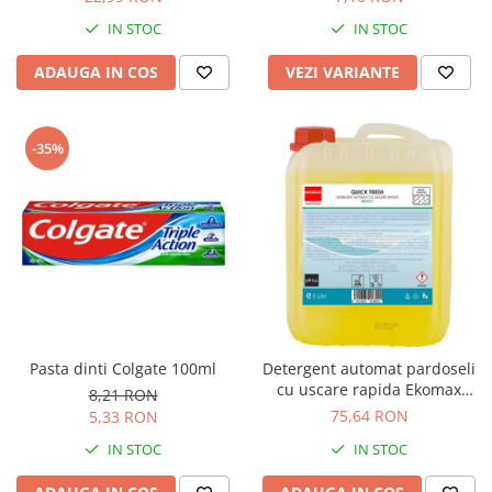
Seturi si scule de baza
IN STOC
IN STOC
Masurare si taiere
ADAUGA IN COS
VEZI VARIANTE
Lampi portabile
Lanterne, lampi si accesorii
-35%
Pentru masini, biciclete si prim
ajutor
Noutati si inovatii
Pachete Cadou Premium
Promotii si reduceri
LICHIDARE DE STOC
Pasta dinti Colgate 100ml
Detergent automat pardoseli
cu uscare rapida Ekomax
8,21 RON
Quick Fresh 5L
75,64 RON
5,33 RON
IN STOC
IN STOC