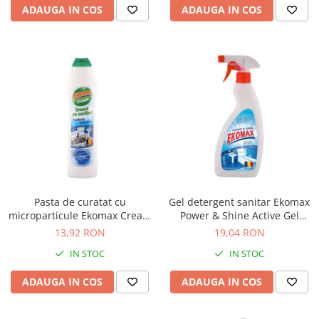
ADAUGA IN COS
ADAUGA IN COS
Masti de protectie respiratorie
Sepci, caciuli si esarfe
Pachete promotionale
Accesorii pentru protectia muncii
Sosete de lucru
Branturi
Diverse accesorii
Articole de unica folosinta
Copii - tricouri si hanorace
Comunicare si prezentare
Pasta de curatat cu
Gel detergent sanitar Ekomax
Flipchart-uri
microparticule Ekomax Cream
Power & Shine Active Gel
500ml
500ml
13,92 RON
19,04 RON
Ecrane Interactive
IN STOC
IN STOC
Sisteme de afisare
Ecrane de proiectie
ADAUGA IN COS
ADAUGA IN COS
Accesorii prezentare