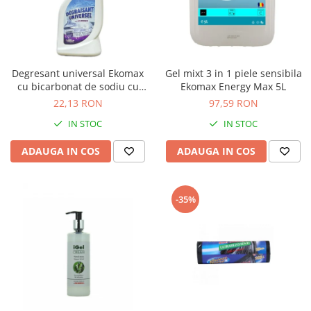
Bibliorafturi, caiete mecanice,
separatoare
Capsatoare, capse si perforatoare
Caiete si blocnotesuri
Degresant universal Ekomax
Gel mixt 3 in 1 piele sensibila
Dosare, folii protectie si mape
cu bicarbonat de sodiu cu
Ekomax Energy Max 5L
pulverizator 500ml
22,13 RON
97,59 RON
Accesorii diverse pentru birou
IN STOC
IN STOC
Etichetare si ambalare
Arhivare si depozitare
ADAUGA IN COS
ADAUGA IN COS
Instrumente de scris
Pixuri de plastic
-35%
Pixuri metalice
Pixuri cu gel
Stilouri
Seturi de scris Premium
Instrumente de scris eco
Creioane mecanice si grafit