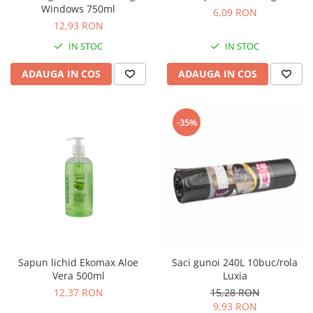
Articole pentru rufe, casa,
Windows 750ml
6,09 RON
geamuri, mobila
12,93 RON
Articole pentru birou, suprafete,
IN STOC
IN STOC
pardoseli
ADAUGA IN COS
ADAUGA IN COS
Intretinere si odorizante masina
Saci de gunoi
Accesorii pentru curatenie
-35%
Tipografie si stampile
Formulare tipizate
Caiete si blocnotesuri
personalizate
Stampile, tusiere si tus
Protectia muncii si Imbracaminte
Imbracaminte
Sapun lichid Ekomax Aloe
Saci gunoi 240L 10buc/rola
Vera 500ml
Luxia
Tricouri
12,37 RON
15,28 RON
Bluze & Pulovere
9,93 RON