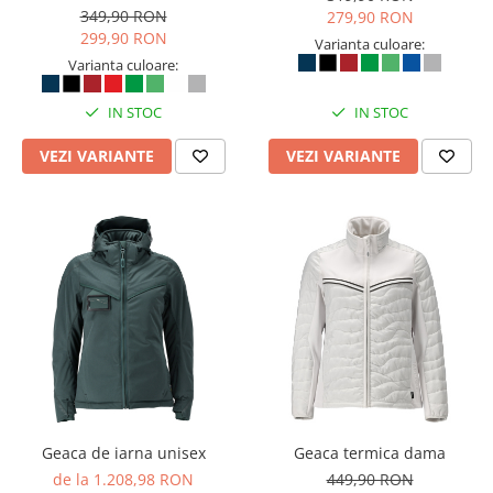
349,90 RON
279,90 RON
Masti de protectie respiratorie
299,90 RON
Varianta culoare:
Sepci, caciuli si esarfe
Varianta culoare:
Pachete promotionale
Accesorii pentru protectia muncii
IN STOC
IN STOC
Sosete de lucru
VEZI VARIANTE
VEZI VARIANTE
Branturi
Diverse accesorii
Articole de unica folosinta
Copii - tricouri si hanorace
Comunicare si prezentare
Flipchart-uri
Ecrane Interactive
Sisteme de afisare
Ecrane de proiectie
Geaca de iarna unisex
Geaca termica dama
Accesorii prezentare
de la 1.208,98 RON
449,90 RON