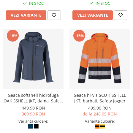
IN STOC
IN STOC
VEZI VARIANTE
VEZI VARIANTE
-18%
-16%
Geaca softshell hidrofuga
Geaca hi-vis SCUTI SSHELL
OAK SSHELL JKT, dama, Safety
JKT, barbati, Safety Jogger
Jogger
449,90 RON
499,90 RON
369,90 RON
de la 248,05 RON
Varianta culoare:
Varianta culoare: