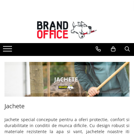
Toate Produsele
Unitate Protejata - PRODUCTIE
Hartie copiator si produse
tipografice
Produse consumabile din hartie
Detergenti si dezinfectanti
Formulare tipizate
Saci menajeri (Unitate Protejata)
Agende, calendare si organizatoare
Agende personalizabile
Jachete
Organizatoare business
Birotica si papetarie
Jachete special concepute pentru a oferi protectie, confort si
durabilitate in conditii de munca dificile. Cu design robust si
Hartie si articole din hartie
materiale rezistente la apa si vant, jachetele noastre iti