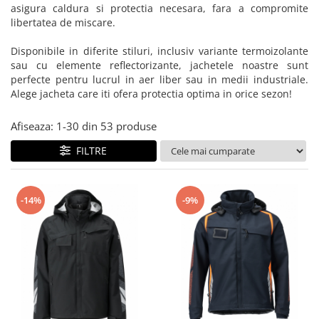
Bibliorafturi, caiete mecanice,
asigura caldura si protectia necesara, fara a compromite
separatoare
libertatea de miscare.
Capsatoare, capse si perforatoare
Disponibile in diferite stiluri, inclusiv variante termoizolante
Caiete si blocnotesuri
sau cu elemente reflectorizante, jachetele noastre sunt
perfecte pentru lucrul in aer liber sau in medii industriale.
Dosare, folii protectie si mape
Alege jacheta care iti ofera protectia optima in orice sezon!
Accesorii diverse pentru birou
Afiseaza:
1-
30
din
53
produse
Etichetare si ambalare
Arhivare si depozitare
FILTRE
Instrumente de scris
Pixuri de plastic
-14%
-9%
Pixuri metalice
Pixuri cu gel
Stilouri
Seturi de scris Premium
Instrumente de scris eco
Creioane mecanice si grafit