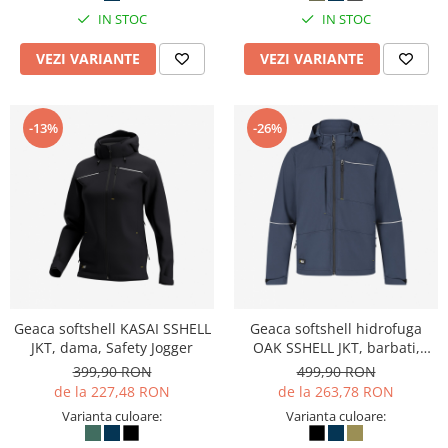
IN STOC
IN STOC
VEZI VARIANTE
VEZI VARIANTE
-13%
-26%
Geaca softshell KASAI SSHELL
Geaca softshell hidrofuga
JKT, dama, Safety Jogger
OAK SSHELL JKT, barbati,
Safety Jogger
399,90 RON
499,90 RON
de la 227,48 RON
de la 263,78 RON
Varianta culoare:
Varianta culoare: