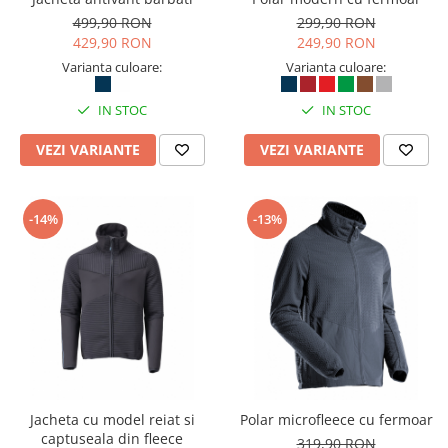
Camasi
499,90 RON
299,90 RON
Pantaloni
429,90 RON
249,90 RON
Pantaloni cu pieptar
Varianta culoare:
Varianta culoare:
Hanorace
Jachete
IN STOC
IN STOC
Impermeabile
VEZI VARIANTE
VEZI VARIANTE
Veste
Reflectorizante
Incaltaminte
-14%
-13%
Incaltaminte de lucru si protectie
Incaltaminte de oras si munte
Echipamente medicale
Manusi de protectie
Accesorii pentru protectia capului
Casti de protectie
Antifoane
Jacheta cu model reiat si
Polar microfleece cu fermoar
captuseala din fleece
Ochelari de protectie si viziere
319,90 RON