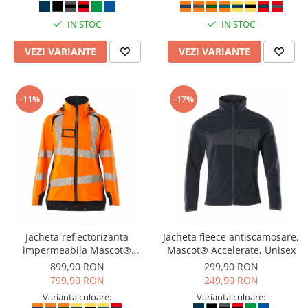
IN STOC
IN STOC
VEZI VARIANTE
VEZI VARIANTE
-11%
-17%
Jacheta reflectorizanta
Jacheta fleece antiscamosare,
impermeabila Mascot®
Mascot® Accelerate, Unisex
ACCELERATE Safe, Femei
899,90 RON
299,90 RON
799,90 RON
249,90 RON
Varianta culoare:
Varianta culoare: