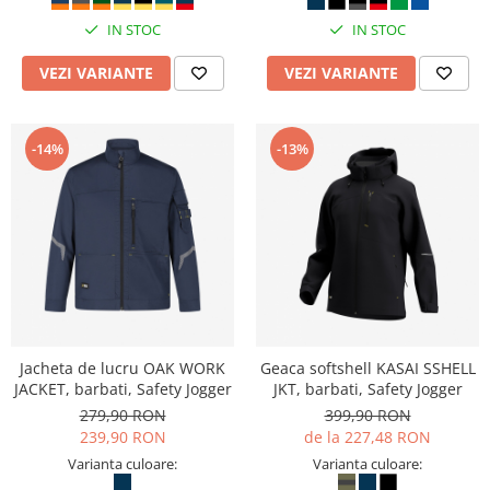
IN STOC
IN STOC
VEZI VARIANTE
VEZI VARIANTE
-14%
-13%
Jacheta de lucru OAK WORK
Geaca softshell KASAI SSHELL
JACKET, barbati, Safety Jogger
JKT, barbati, Safety Jogger
279,90 RON
399,90 RON
239,90 RON
de la 227,48 RON
Varianta culoare:
Varianta culoare: