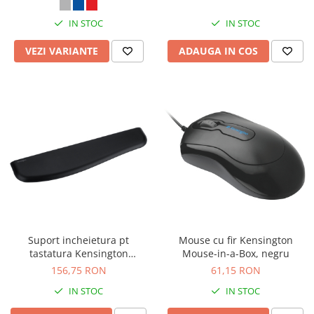
IN STOC
IN STOC
VEZI VARIANTE
ADAUGA IN COS
Suport incheietura pt
Mouse cu fir Kensington
tastatura Kensington
Mouse-in-a-Box, negru
ErgoSoft, slim, negru
156,75 RON
61,15 RON
IN STOC
IN STOC