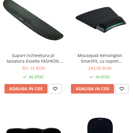
Suport incheietura pt
Mousepad Kensington
tastatura Esselte FASHION,
SmartFit, cu suport
negru
incheietura, ajustabil, negru
301,15 RON
243,00 RON
IN STOC
IN STOC
ADAUGA IN COS
ADAUGA IN COS