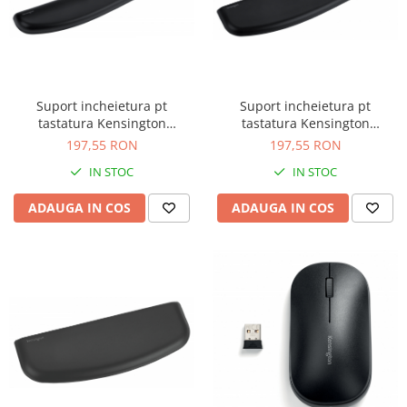
Suport incheietura pt
Suport incheietura pt
tastatura Kensington
tastatura Kensington
ErgoSoft, gaming, negru
ErgoSoft, negru
197,55 RON
197,55 RON
IN STOC
IN STOC
ADAUGA IN COS
ADAUGA IN COS