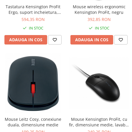
Tastatura Kensington ProFit
Mouse wireless ergonomic
Ergo, suport incheietura,
Kensington ProFit, negru
wireless, negru
594,35 RON
392,85 RON
IN STOC
IN STOC
ADAUGA IN COS
ADAUGA IN COS
Mouse Leitz Cosy, conexiune
Mouse Kensington ProFit, cu
duala, dimensiune medie
fir, dimensiune medie, lavabil,
negru
199,25 RON
240,25 RON