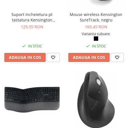
Suport incheietura pt
Mouse wireless Kensington
tastatura Kensington
SureTrack, negru
ErgoSoft, slim, negru
129,55 RON
160,45 RON
Varianta culoare:
IN STOC
IN STOC
ADAUGA IN COS
ADAUGA IN COS