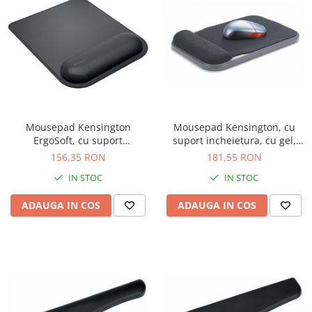
Mousepad Kensington
Mousepad Kensington, cu
ErgoSoft, cu suport
suport incheietura, cu gel,
incheietura, negru
negru
156,35 RON
181,55 RON
IN STOC
IN STOC
ADAUGA IN COS
ADAUGA IN COS