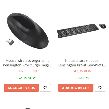
Mouse wireless ergonomic
Kit tastatura+mouse
Kensington ProFit Ergo, negru
Kensington ProFit Low-Profile,
wireless, negru
392,85 RON
343,35 RON
IN STOC
IN STOC
ADAUGA IN COS
ADAUGA IN COS