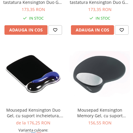
tastatura Kensington Duo Gel,
tastatura Kensington Duo Gel,
albastru/negru
rosu/negru
173,35 RON
173,35 RON
IN STOC
IN STOC
ADAUGA IN COS
ADAUGA IN COS
Mousepad Kensington Duo
Mousepad Kensington
Gel, cu suport incheietura,
Memory Gel, cu suport
albastru/negru
incheietura, negru
de la 176,25 RON
156,55 RON
Varianta culoare: