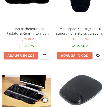
Suport incheietura pt
Mousepad Kensington, cu
tastatura Kensington, cu
suport incheietura, cu spuma,
spuma, negru
negru
95,75 RON
94,85 RON
IN STOC
IN STOC
ADAUGA IN COS
ADAUGA IN COS