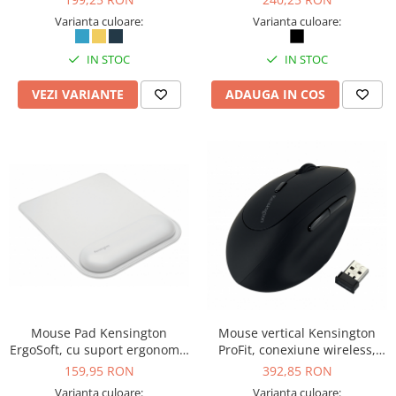
Varianta culoare:
Varianta culoare:
IN STOC
IN STOC
VEZI VARIANTE
ADAUGA IN COS
Mouse Pad Kensington
Mouse vertical Kensington
ErgoSoft, cu suport ergonomic
ProFit, conexiune wireless,
pentru incheietura mainii, gri
pentru mana stanga, negru
159,95 RON
392,85 RON
deschis
Varianta culoare:
Varianta culoare: