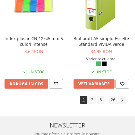
Index plastic CN 12x45 mm 5
Biblioraft A5 simplu Esselte
culori intense
Standard VIVIDA verde
3,62 RON
34,95 RON
Varianta culoare:
IN STOC
IN STOC
ADAUGA IN COS
VEZI VARIANTE
1
2
3
26
...
NEWSLETTER
Nu rata ofertele si promotiile noastre