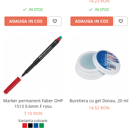
14,23 RON
Suporturi si huse telefoane &
tablete
IN STOC
IN STOC
Periferice PC si accesorii
ADAUGA IN COS
ADAUGA IN COS
Ergnonomice
Audio
Boxe portabile
Casti
Tehnica si mobilier pentru birou
Laminatoare
Folii laminare
Accesorii mobilier
Ghilotine și Trimmere
Calculatoare de birou
Marker permanent Faber OHP
Buretiera cu gel Donau, 20 ml
1513 0.6mm F rosu
14,52 RON
Distrugatoare documente
7,10 RON
Cosuri de gunoi pentru birou
Varianta culoare:
Scaune, birouri si produse