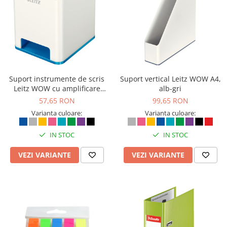
Suport instrumente de scris
Suport vertical Leitz WOW A4,
Leitz WOW cu amplificare
alb-gri
sunet, alb/albastru
57,65 RON
99,65 RON
Varianta culoare:
Varianta culoare:
IN STOC
IN STOC
VEZI VARIANTE
VEZI VARIANTE