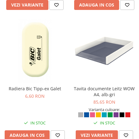
VEZI VARIANTE
ADAUGA IN COS
Genti, huse si rucsacuri de laptop
Genti de plaja si cumparaturi
Portofele si portcarduri RFID
Sport si accesorii outdoor
Sticle, cani si termosuri to go
Sport, jocuri si accesorii
Gratare si picnic
Plaja si relaxare
Genti frigorifice
Radiera Bic Tipp-ex Galet
Tavita documente Leitz WOW
Ochelari de soare
A4, alb-gri
6,60 RON
85,65 RON
Lanyards si brelocuri
Varianta culoare:
Umbrele
Scule, unelte si iluminat
IN STOC
IN STOC
Unelte multifunctionale si bricege
ADAUGA IN COS
VEZI VARIANTE
(multitools)