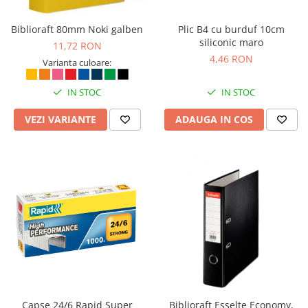
Camasi
Pantaloni
Biblioraft 80mm Noki galben
Plic B4 cu burduf 10cm
Pantaloni cu pieptar
siliconic maro
11,72 RON
Hanorace
4,46 RON
Varianta culoare:
Jachete
Impermeabile
IN STOC
IN STOC
Veste
VEZI VARIANTE
ADAUGA IN COS
Reflectorizante
Incaltaminte
Incaltaminte de lucru si protectie
Incaltaminte de oras si munte
Echipamente medicale
Manusi de protectie
Accesorii pentru protectia capului
Casti de protectie
Antifoane
Ochelari de protectie si viziere
Capse 24/6 Rapid Super
Biblioraft Esselte Economy,