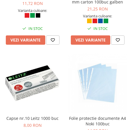
Table magnetice (whiteboard-uri)
mm carton 100buc galben
11,72 RON
21,25 RON
Electronice si accesorii tech
Varianta culoare:
Varianta culoare:
Gadgeturi mobile
Securitate digitala
IN STOC
IN STOC
Adaptoare de calatorie
VEZI VARIANTE
VEZI VARIANTE
Baterii si acumulatori
Cabluri si conectivitate
Incarcatoare wireless
Incarcatoare cu fir si auto
Ceasuri smart - Smartwatch
Baterii externe - Powerbanks
Accesorii localizare (FindMy)
Cartuse, tonere, consumabile PC
Standuri PC si suporturi
Capse nr.10 Leitz 1000 buc
Folie protectie documente A4
ergonomice
Noki 100buc
8,00 RON