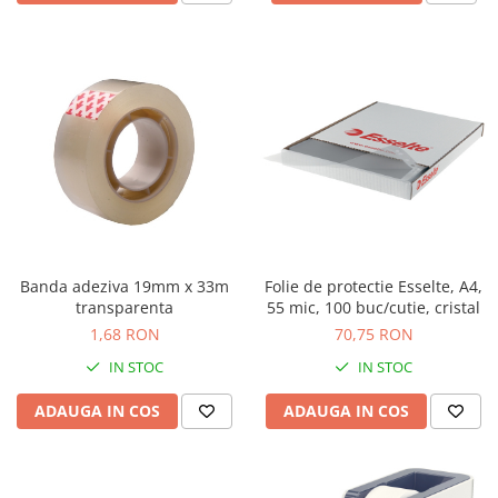
Seturi si scule de baza
Masurare si taiere
Lampi portabile
Lanterne, lampi si accesorii
Pentru masini, biciclete si prim
ajutor
Noutati si inovatii
Pachete Cadou Premium
Promotii si reduceri
Banda adeziva 19mm x 33m
Folie de protectie Esselte, A4,
LICHIDARE DE STOC
transparenta
55 mic, 100 buc/cutie, cristal
1,68 RON
70,75 RON
IN STOC
IN STOC
ADAUGA IN COS
ADAUGA IN COS