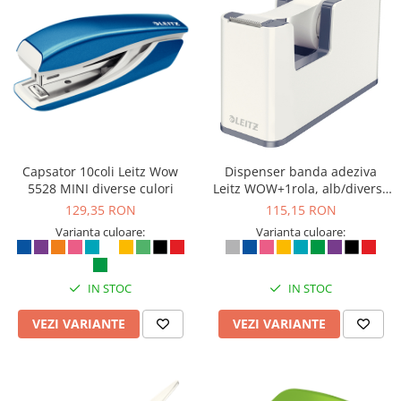
Capsator 10coli Leitz Wow
Dispenser banda adeziva
5528 MINI diverse culori
Leitz WOW+1rola, alb/diverse
culori
129,35 RON
115,15 RON
Varianta culoare:
Varianta culoare:
IN STOC
IN STOC
VEZI VARIANTE
VEZI VARIANTE