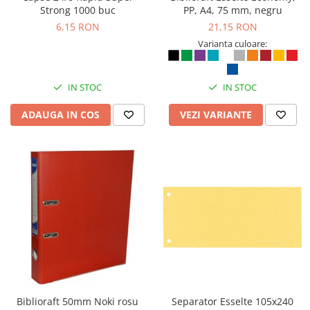
Strong 1000 buc
PP, A4, 75 mm, negru
Masti de protectie respiratorie
6,15 RON
21,15 RON
Sepci, caciuli si esarfe
Varianta culoare:
Pachete promotionale
Accesorii pentru protectia muncii
IN STOC
IN STOC
Sosete de lucru
Branturi
ADAUGA IN COS
VEZI VARIANTE
Diverse accesorii
Articole de unica folosinta
Copii - tricouri si hanorace
Comunicare si prezentare
Flipchart-uri
Ecrane Interactive
Sisteme de afisare
Ecrane de proiectie
Accesorii prezentare
Biblioraft 50mm Noki rosu
Separator Esselte 105x240