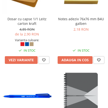
Rollere
Finelinere
Textmarkere
Dosar cu capse 1/1 Leitz
Notes adeziv 76x76 mm B4U
Markere diverse
carton kraft
galben
Carioci si creioane colorate
4,85 RON
2,18 RON
Rezerve instrumente scris
de la 2,90 RON
Tavite documente si suporturi
Varianta culoare:
Ascutitori, radiere, agrafe
IN STOC
IN STOC
Foarfece pentru birou
VEZI VARIANTE
ADAUGA IN COS
Curatenie si igiena
Produse Antibacteriene
Articole pentru baie
Articole pentru bucatarie
Maturi, mopuri si galeti
Hartie igienica, prosoape hartie si
dispensere