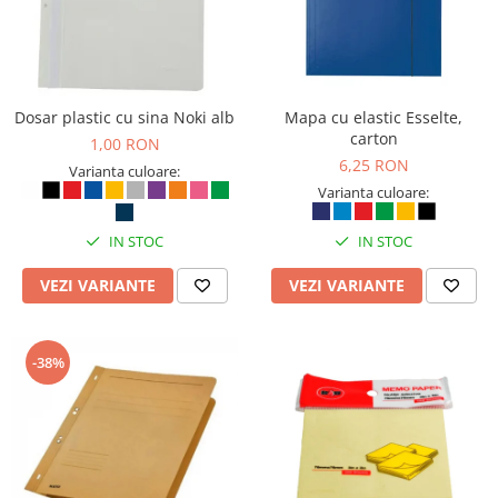
Bibliorafturi, caiete mecanice,
separatoare
Capsatoare, capse si perforatoare
Caiete si blocnotesuri
Dosar plastic cu sina Noki alb
Mapa cu elastic Esselte,
Dosare, folii protectie si mape
carton
1,00 RON
6,25 RON
Accesorii diverse pentru birou
Varianta culoare:
Varianta culoare:
Etichetare si ambalare
Arhivare si depozitare
IN STOC
IN STOC
Instrumente de scris
VEZI VARIANTE
VEZI VARIANTE
Pixuri de plastic
Pixuri metalice
Pixuri cu gel
-38%
Stilouri
Seturi de scris Premium
Instrumente de scris eco
Creioane mecanice si grafit