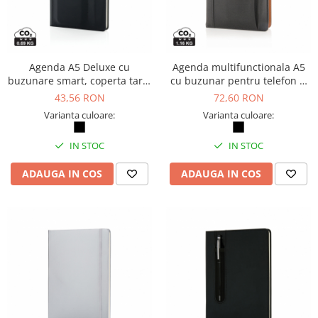
Agenda A5 Deluxe cu
Agenda multifunctionala A5
buzunare smart, coperta tare,
cu buzunar pentru telefon si
160 pagini
coperta PU
43,56 RON
72,60 RON
Varianta culoare:
Varianta culoare:
IN STOC
IN STOC
ADAUGA IN COS
ADAUGA IN COS