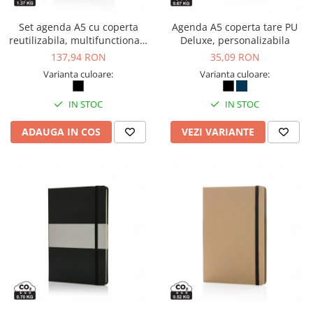
Set agenda A5 cu coperta
Agenda A5 coperta tare PU
reutilizabila, multifunctionala
Deluxe, personalizabila
si pix, personalizabila
137,94 RON
35,09 RON
Varianta culoare:
Varianta culoare:
IN STOC
IN STOC
ADAUGA IN COS
VEZI VARIANTE