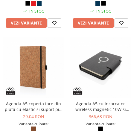
IN STOC
IN STOC
VEZI VARIANTE
VEZI VARIANTE
Agenda A5 coperta tare din
Agenda A5 cu incarcator
pluta cu elastic si suport pix,
wireless magnetic 10W si
personalizabila
powerbank 8000 mAh
29,04 RON
366,63 RON
Varianta culoare:
Varianta culoare: