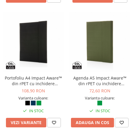
Portofoliu A4 Impact Aware™
Agenda A5 Impact Aware™
din rPET cu inchidere
din rPET cu inchidere
magnetica
magnetica
108,90 RON
72,60 RON
Varianta culoare:
Varianta culoare:
IN STOC
IN STOC
VEZI VARIANTE
ADAUGA IN COS