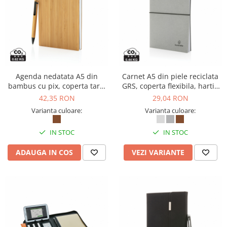
Agenda nedatata A5 din
Carnet A5 din piele reciclata
bambus cu pix, coperta tare,
GRS, coperta flexibila, hartie
180 pagini
alba, 160 pagini
42,35 RON
29,04 RON
Varianta culoare:
Varianta culoare:
IN STOC
IN STOC
ADAUGA IN COS
VEZI VARIANTE