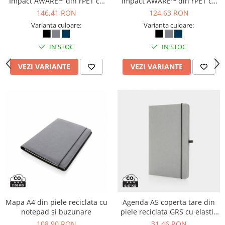
Impact AWARE™ din rPET cu
Impact AWARE™ din rPET cu
fermoar, reciclata
buzunare, personalizabila
146,41 RON
124,63 RON
Varianta culoare:
Varianta culoare:
IN STOC
IN STOC
VEZI VARIANTE
VEZI VARIANTE
Mapa A4 din piele reciclata cu
Agenda A5 coperta tare din
notepad si buzunare
piele reciclata GRS cu elastic
si suport pentru pix
108,90 RON
31,46 RON