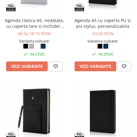
Agenda clasica A5, nedatata,
Agenda A5 cu coperta PU si
cu coperta tare si inchidere
pix stylus, personalizabila
elastica, personalizabila
de la 18,15 RON
43,56 RON
Varianta culoare:
Varianta culoare:
IN STOC
IN STOC
VEZI VARIANTE
VEZI VARIANTE