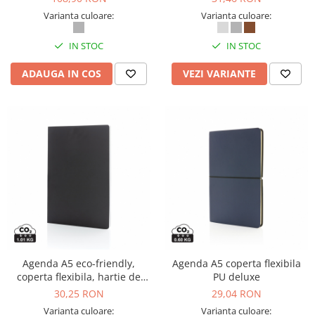
Varianta culoare:
Varianta culoare:
IN STOC
IN STOC
ADAUGA IN COS
VEZI VARIANTE
Agenda A5 eco-friendly,
Agenda A5 coperta flexibila
coperta flexibila, hartie de
PU deluxe
piatra rezistenta la apa,
30,25 RON
29,04 RON
personalizabila
Varianta culoare:
Varianta culoare: