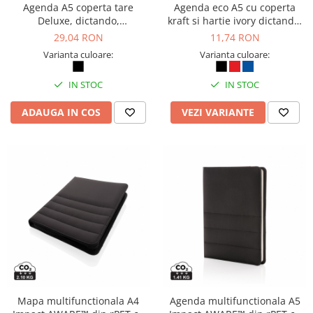
Agenda A5 coperta tare
Agenda eco A5 cu coperta
Deluxe, dictando,
kraft si hartie ivory dictando,
personalizabila
personalizabila
29,04 RON
11,74 RON
Varianta culoare:
Varianta culoare:
IN STOC
IN STOC
ADAUGA IN COS
VEZI VARIANTE
Mapa multifunctionala A4
Agenda multifunctionala A5