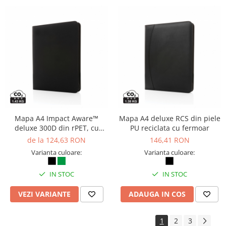
Mapa A4 Impact Aware™
Mapa A4 deluxe RCS din piele
deluxe 300D din rPET, cu
PU reciclata cu fermoar
fermoar
de la 124,63 RON
146,41 RON
Varianta culoare:
Varianta culoare:
IN STOC
IN STOC
VEZI VARIANTE
ADAUGA IN COS
1
2
3