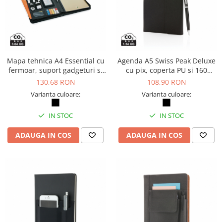
Mapa tehnica A4 Essential cu
Agenda A5 Swiss Peak Deluxe
fermoar, suport gadgeturi si
cu pix, coperta PU si 160
notes inclus
pagini
130,68 RON
108,90 RON
Varianta culoare:
Varianta culoare:
IN STOC
IN STOC
ADAUGA IN COS
ADAUGA IN COS