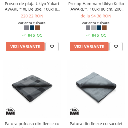
Prosop de plaja Ukiyo Yukari
Prosop Hammam Ukiyo Keiko
AWARE™ XL Deluxe, 100x180
AWARE™, 100x180 cm, 200
cm, 500 GSM
GSM
220,22 RON
de la 94,38 RON
Varianta culoare:
Varianta culoare:
IN STOC
IN STOC
VEZI VARIANTE
VEZI VARIANTE
Patura pufoasa din fleece cu
Patura din fleece cu saculet