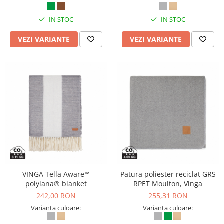
IN STOC
IN STOC
VEZI VARIANTE
VEZI VARIANTE
VINGA Tella Aware™
Patura poliester reciclat GRS
polylana® blanket
RPET Moulton, Vinga
242,00 RON
255,31 RON
Varianta culoare:
Varianta culoare: