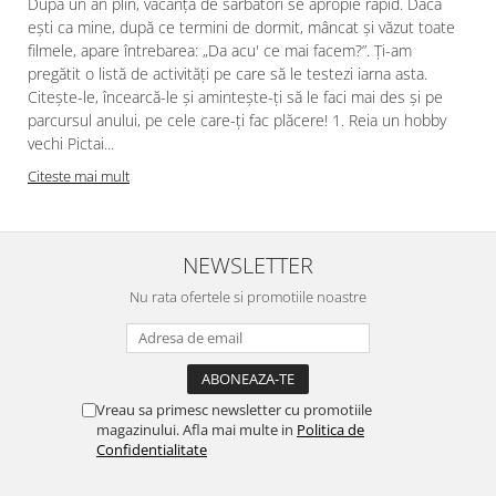
După un an plin, vacanța de sărbători se apropie rapid. Dacă
ești ca mine, după ce termini de dormit, mâncat și văzut toate
filmele, apare întrebarea: „Da acu' ce mai facem?”. Ți-am
pregătit o listă de activități pe care să le testezi iarna asta.
Citește-le, încearcă-le și amintește-ți să le faci mai des și pe
parcursul anului, pe cele care-ți fac plăcere! 1. Reia un hobby
vechi Pictai...
Citeste mai mult
NEWSLETTER
Nu rata ofertele si promotiile noastre
Vreau sa primesc newsletter cu promotiile
magazinului. Afla mai multe in
Politica de
Confidentialitate