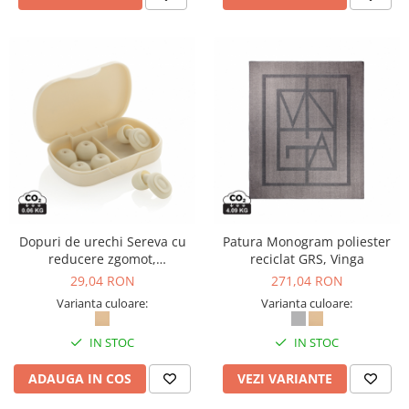
Dopuri de urechi Sereva cu
Patura Monogram poliester
reducere zgomot,
reciclat GRS, Vinga
confortabile, 36 dB, eco-
29,04 RON
271,04 RON
friendly
Varianta culoare:
Varianta culoare:
IN STOC
IN STOC
ADAUGA IN COS
VEZI VARIANTE