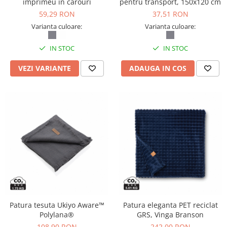
imprimeu in carouri
pentru transport, 150x120 cm
59,29 RON
37,51 RON
Varianta culoare:
Varianta culoare:
IN STOC
IN STOC
VEZI VARIANTE
ADAUGA IN COS
Patura tesuta Ukiyo Aware™
Patura eleganta PET reciclat
Polylana®
GRS, Vinga Branson
108,90 RON
242,00 RON