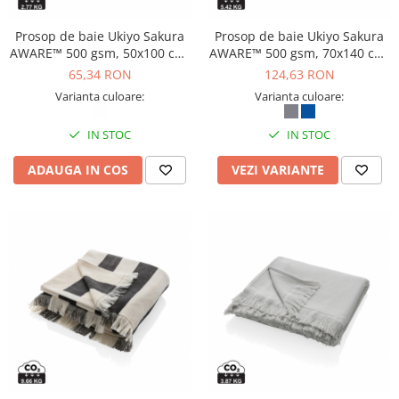
Prosop de baie Ukiyo Sakura
Prosop de baie Ukiyo Sakura
AWARE™ 500 gsm, 50x100 cm,
AWARE™ 500 gsm, 70x140 cm,
calitate spa
calitate spa
65,34 RON
124,63 RON
Varianta culoare:
Varianta culoare:
IN STOC
IN STOC
ADAUGA IN COS
VEZI VARIANTE