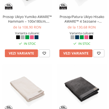
Prosop Ukiyo Yumiko AWARE™
Prosop/Patura Ukiyo Hisako
Hammam – 100x180cm,
AWARE™ 4 Sezoane –
multifunctional si sustenabil
100x180cm, multifunctionala
de la 108,90 RON
de la 130,68 RON
si sustenabila
Varianta culoare:
Varianta culoare:
IN STOC
IN STOC
VEZI VARIANTE
VEZI VARIANTE