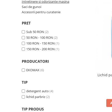
Bibliorafturi, caiete mecanice,
Intretinere si odorizante masina
separatoare
Saci de gunoi
Accesorii pentru curatenie
Capsatoare, capse si perforatoare
Caiete si blocnotesuri
PRET
Dosare, folii protectie si mape
Sub 50 RON
(2)
Accesorii diverse pentru birou
50 RON - 100 RON
(2)
100 RON - 150 RON
(1)
Etichetare si ambalare
150 RON - 200 RON
(1)
Arhivare si depozitare
Instrumente de scris
PRODUCATORI
Pixuri de plastic
EKOMAX
(6)
Pixuri metalice
Lichid p
Pixuri cu gel
TIP
Stilouri
detergent auto
(4)
Seturi de scris Premium
lichid parbriz
(2)
Instrumente de scris eco
Creioane mecanice si grafit
TIP PRODUS