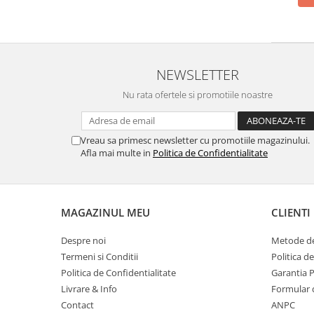
Articole pentru rufe, casa,
geamuri, mobila
Articole pentru birou, suprafete,
pardoseli
NEWSLETTER
Intretinere si odorizante masina
Nu rata ofertele si promotiile noastre
Saci de gunoi
Accesorii pentru curatenie
Vreau sa primesc newsletter cu promotiile magazinului.
Tipografie si stampile
Afla mai multe in
Politica de Confidentialitate
Formulare tipizate
Caiete si blocnotesuri
personalizate
MAGAZINUL MEU
CLIENTI
Stampile, tusiere si tus
Despre noi
Metode de
Protectia muncii si Imbracaminte
Termeni si Conditii
Politica d
Imbracaminte
Politica de Confidentialitate
Garantia 
Tricouri
Livrare & Info
Formular 
Bluze & Pulovere
Contact
ANPC