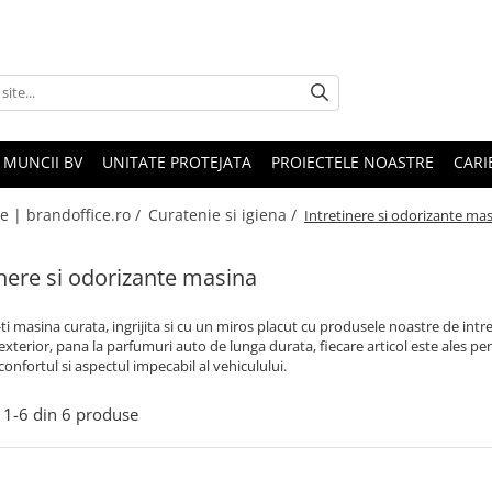
 MUNCII BV
UNITATE PROTEJATA
PROIECTELE NOASTRE
CARI
le | brandoffice.ro /
Curatenie si igiena /
Intretinere si odorizante ma
inere si odorizante masina
ti masina curata, ingrijita si cu un miros placut cu produsele noastre de intre
 exterior, pana la parfumuri auto de lunga durata, fiecare articol este ales pent
confortul si aspectul impecabil al vehiculului.
1-
6
din
6
produse