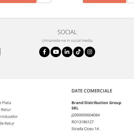
SOCIAL
Urmareste-ne in social media
DATE COMERCIALE
 Plata
Brand Distribution Group
SRL
e Retur
J2000000604084
Produselor
RO13186127
de Retur
Strada Ciceu 1A