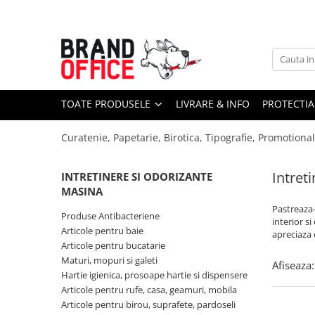
Toate Produsele
Unitate Protejata - PRODUCTIE
Hartie copiator si produse
TOATE PRODUSELE
LIVRARE & INFO
PROTECTIA
tipografice
Produse consumabile din hartie
Curatenie, Papetarie, Birotica, Tipografie, Promotiona
Detergenti si dezinfectanti
Formulare tipizate
Intret
INTRETINERE SI ODORIZANTE
MASINA
Saci menajeri (Unitate Protejata)
Pastreaza-
Produse Antibacteriene
Agende, calendare si organizatoare
interior si
Articole pentru baie
apreciaza 
Agende personalizabile
Articole pentru bucatarie
Organizatoare business
Maturi, mopuri si galeti
Afiseaza:
Hartie igienica, prosoape hartie si dispensere
Birotica si papetarie
Articole pentru rufe, casa, geamuri, mobila
Hartie si articole din hartie
Articole pentru birou, suprafete, pardoseli