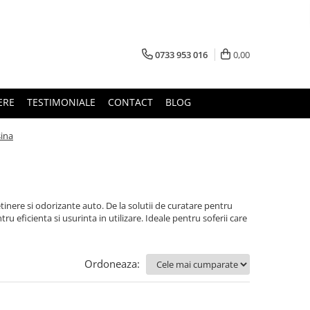
0733 953 016
0,00
ERE
TESTIMONIALE
CONTACT
BLOG
sina
tinere si odorizante auto. De la solutii de curatare pentru
ru eficienta si usurinta in utilizare. Ideale pentru soferii care
Ordoneaza: