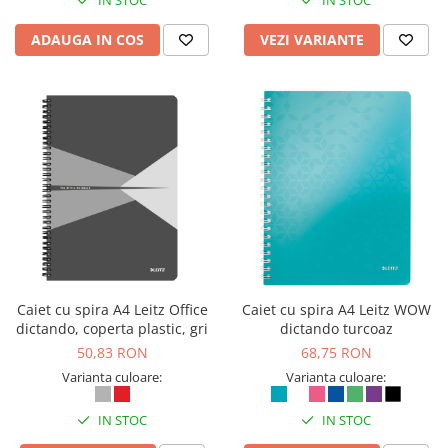
IN STOC
IN STOC
Table magnetice (whiteboard-uri)
Electronice si accesorii tech
ADAUGA IN COS
VEZI VARIANTE
Gadgeturi mobile
Securitate digitala
Adaptoare de calatorie
Baterii si acumulatori
Cabluri si conectivitate
Incarcatoare wireless
Incarcatoare cu fir si auto
Ceasuri smart - Smartwatch
Caiet cu spira A4 Leitz Office
Caiet cu spira A4 Leitz WOW
Baterii externe - Powerbanks
dictando, coperta plastic, gri
dictando turcoaz
Accesorii localizare (FindMy)
50,83 RON
68,75 RON
Cartuse, tonere, consumabile PC
Varianta culoare:
Varianta culoare:
Standuri PC si suporturi
IN STOC
IN STOC
ergonomice