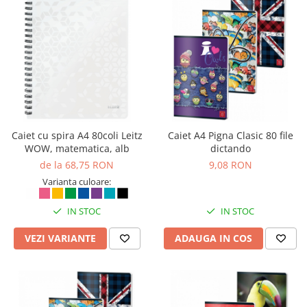
Seturi si scule de baza
Masurare si taiere
Lampi portabile
Lanterne, lampi si accesorii
Pentru masini, biciclete si prim
ajutor
Noutati si inovatii
Caiet cu spira A4 80coli Leitz
Caiet A4 Pigna Clasic 80 file
WOW, matematica, alb
dictando
Pachete Cadou Premium
de la 68,75 RON
9,08 RON
Promotii si reduceri
Varianta culoare:
LICHIDARE DE STOC
IN STOC
IN STOC
VEZI VARIANTE
ADAUGA IN COS