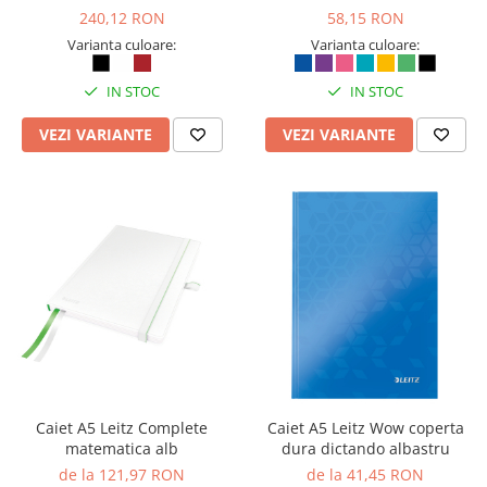
Articole pentru rufe, casa,
240,12 RON
58,15 RON
geamuri, mobila
Varianta culoare:
Varianta culoare:
Articole pentru birou, suprafete,
pardoseli
IN STOC
IN STOC
Intretinere si odorizante masina
VEZI VARIANTE
VEZI VARIANTE
Saci de gunoi
Accesorii pentru curatenie
Tipografie si stampile
Formulare tipizate
Caiete si blocnotesuri
personalizate
Stampile, tusiere si tus
Protectia muncii si Imbracaminte
Imbracaminte
Caiet A5 Leitz Complete
Caiet A5 Leitz Wow coperta
Tricouri
matematica alb
dura dictando albastru
Bluze & Pulovere
de la 121,97 RON
de la 41,45 RON