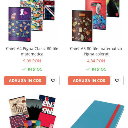
Caiet A4 Pigna Clasic 80 file
Caiet A5 80 file matematica
matematica
Pigna colorat
9,08 RON
4,34 RON
IN STOC
IN STOC
ADAUGA IN COS
ADAUGA IN COS