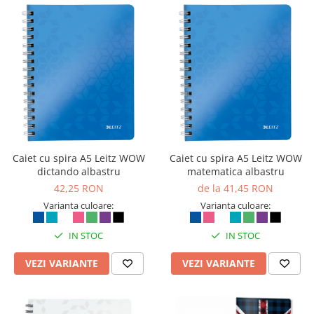
Genti, huse si rucsacuri de laptop
Genti de plaja si cumparaturi
Portofele si portcarduri RFID
Sport si accesorii outdoor
Sticle, cani si termosuri to go
Sport, jocuri si accesorii
Gratare si picnic
Caiet cu spira A5 Leitz WOW
Caiet cu spira A5 Leitz WOW
Plaja si relaxare
dictando albastru
matematica albastru
42,25 RON
de la 41,45 RON
Genti frigorifice
Varianta culoare:
Varianta culoare:
Ochelari de soare
Lanyards si brelocuri
IN STOC
IN STOC
Umbrele
VEZI VARIANTE
VEZI VARIANTE
Scule, unelte si iluminat
Unelte multifunctionale si bricege
(multitools)