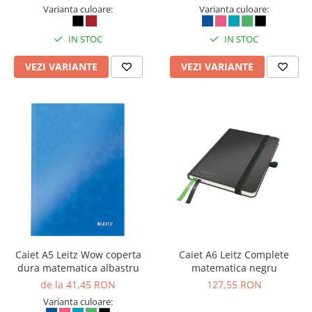
Camasi
Varianta culoare:
Varianta culoare:
Pantaloni
Pantaloni cu pieptar
IN STOC
IN STOC
Hanorace
VEZI VARIANTE
VEZI VARIANTE
Jachete
Impermeabile
Veste
Reflectorizante
Incaltaminte
Incaltaminte de lucru si protectie
Incaltaminte de oras si munte
Echipamente medicale
Manusi de protectie
Accesorii pentru protectia capului
Caiet A5 Leitz Wow coperta
Caiet A6 Leitz Complete
dura matematica albastru
matematica negru
Casti de protectie
de la 41,45 RON
127,55 RON
Antifoane
Varianta culoare:
Ochelari de protectie si viziere