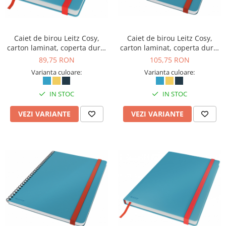
Caiet de birou Leitz Cosy,
Caiet de birou Leitz Cosy,
carton laminat, coperta dura,
carton laminat, coperta dura,
A5, 80 coli, matematica
B5, 80 coli, cu spira, dictando
89,75 RON
105,75 RON
Varianta culoare:
Varianta culoare:
IN STOC
IN STOC
VEZI VARIANTE
VEZI VARIANTE