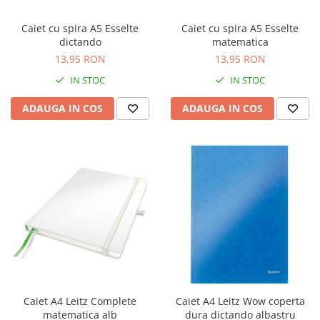
Rollere
Finelinere
Caiet cu spira A5 Esselte
Caiet cu spira A5 Esselte
dictando
matematica
Textmarkere
13,95 RON
13,95 RON
Markere diverse
Carioci si creioane colorate
IN STOC
IN STOC
Rezerve instrumente scris
ADAUGA IN COS
ADAUGA IN COS
Tavite documente si suporturi
Ascutitori, radiere, agrafe
Foarfece pentru birou
Curatenie si igiena
Produse Antibacteriene
Articole pentru baie
Articole pentru bucatarie
Maturi, mopuri si galeti
Hartie igienica, prosoape hartie si
Caiet A4 Leitz Complete
Caiet A4 Leitz Wow coperta
dispensere
matematica alb
dura dictando albastru