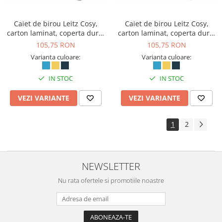
Caiet de birou Leitz Cosy,
Caiet de birou Leitz Cosy,
carton laminat, coperta dura,
carton laminat, coperta dura,
B5, 80 coli, cu spira,
B5, 80 coli, dictando
105,75 RON
105,75 RON
matematica
Varianta culoare:
Varianta culoare:
IN STOC
IN STOC
VEZI VARIANTE
VEZI VARIANTE
1
2
NEWSLETTER
Nu rata ofertele si promotiile noastre