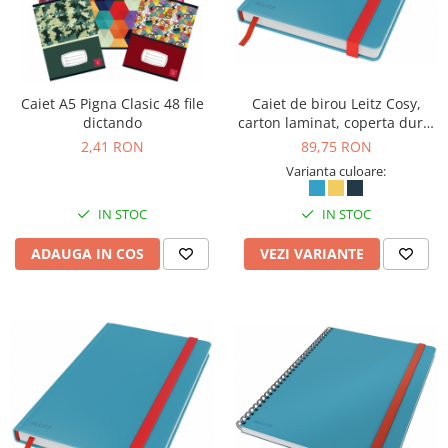
Caiet A5 Pigna Clasic 48 file
Caiet de birou Leitz Cosy,
dictando
carton laminat, coperta dura,
A5, 80 coli, dictando
2,41 RON
89,75 RON
Varianta culoare:
IN STOC
IN STOC
ADAUGA IN COS
VEZI VARIANTE