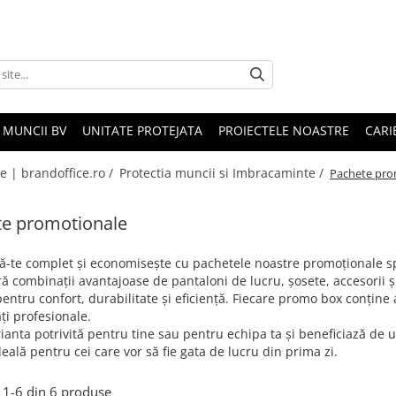
 MUNCII BV
UNITATE PROTEJATA
PROIECTELE NOASTRE
CARI
le | brandoffice.ro /
Protectia muncii si Imbracaminte /
Pachete pro
te promotionale
ă-te complet și economisește cu pachetele noastre promoționale spe
 combinații avantajoase de pantaloni de lucru, șosete, accesorii ș
entru confort, durabilitate și eficiență. Fiecare promo box conține a
ăți profesionale.
ianta potrivită pentru tine sau pentru echipa ta și beneficiază de u
deală pentru cei care vor să fie gata de lucru din prima zi.
1-
6
din
6
produse