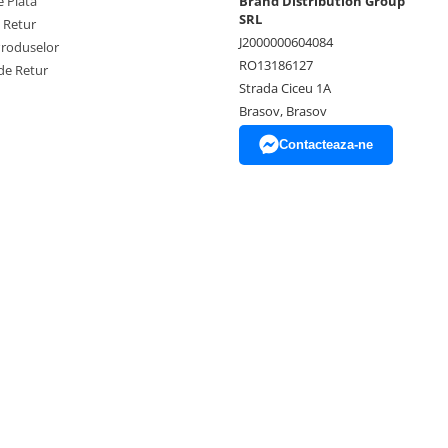
 Plata
Brand Distribution Group
SRL
e Retur
J2000000604084
Produselor
RO13186127
de Retur
Strada Ciceu 1A
Brasov, Brasov
Contacteaza-ne