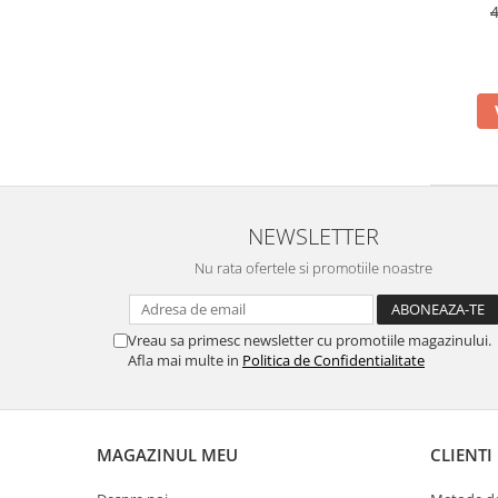
Articole pentru rufe, casa,
geamuri, mobila
Articole pentru birou, suprafete,
pardoseli
Intretinere si odorizante masina
Saci de gunoi
Accesorii pentru curatenie
Tipografie si stampile
NEWSLETTER
Formulare tipizate
Nu rata ofertele si promotiile noastre
Caiete si blocnotesuri
personalizate
Vreau sa primesc newsletter cu promotiile magazinului.
Stampile, tusiere si tus
Afla mai multe in
Politica de Confidentialitate
Protectia muncii si Imbracaminte
Imbracaminte
Tricouri
MAGAZINUL MEU
CLIENTI
Bluze & Pulovere