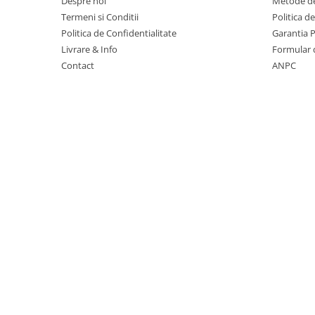
Despre noi
Metode de
Camasi
Termeni si Conditii
Politica d
Pantaloni
Politica de Confidentialitate
Garantia 
Pantaloni cu pieptar
Livrare & Info
Formular 
Hanorace
Contact
ANPC
Jachete
Impermeabile
Veste
Reflectorizante
Incaltaminte
Incaltaminte de lucru si protectie
Incaltaminte de oras si munte
Echipamente medicale
Manusi de protectie
Accesorii pentru protectia capului
Casti de protectie
Antifoane
Ochelari de protectie si viziere