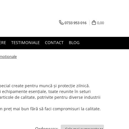
0733 953 016
0,00
ERE
TESTIMONIALE
CONTACT
BLOG
motionale
cial create pentru muncă și protecție zilnică.
i echipamente esențiale, toate reunite în seturi
rticole de calitate, potrivite pentru diverse industrii
n preț mai bun fără să faci compromisuri la calitate.
Ordoneaza: