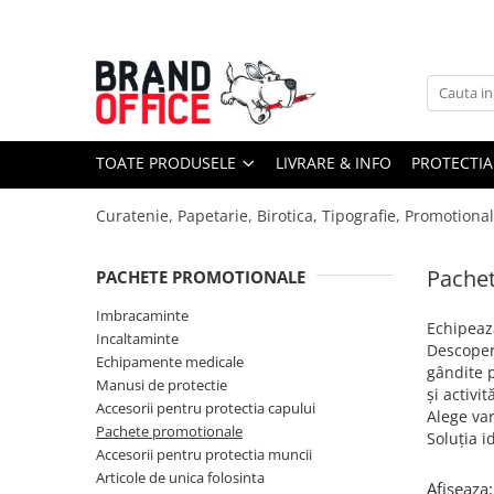
Toate Produsele
Unitate Protejata - PRODUCTIE
Hartie copiator si produse
TOATE PRODUSELE
LIVRARE & INFO
PROTECTIA
tipografice
Produse consumabile din hartie
Curatenie, Papetarie, Birotica, Tipografie, Promotiona
Detergenti si dezinfectanti
Formulare tipizate
Pache
PACHETE PROMOTIONALE
Saci menajeri (Unitate Protejata)
Imbracaminte
Echipeaz
Incaltaminte
Agende, calendare si organizatoare
Descoperă
Echipamente medicale
Agende personalizabile
gândite p
Manusi de protectie
și activit
Organizatoare business
Accesorii pentru protectia capului
Alege var
Pachete promotionale
Birotica si papetarie
Soluția i
Accesorii pentru protectia muncii
Hartie si articole din hartie
Articole de unica folosinta
Afiseaza: