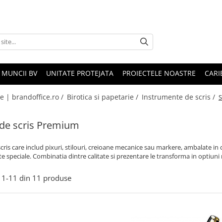
 MUNCII BV
UNITATE PROTEJATA
PROIECTELE NOASTRE
CARI
le | brandoffice.ro /
Birotica si papetarie /
Instrumente de scris /
S
 de scris Premium
scris care includ pixuri, stilouri, creioane mecanice sau markere, ambalate in
 speciale. Combinatia dintre calitate si prezentare le transforma in optiuni
1-
11
din
11
produse