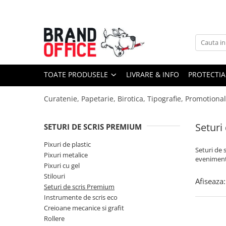
Toate Produsele
Unitate Protejata - PRODUCTIE
Hartie copiator si produse
TOATE PRODUSELE
LIVRARE & INFO
PROTECTIA
tipografice
Produse consumabile din hartie
Curatenie, Papetarie, Birotica, Tipografie, Promotiona
Detergenti si dezinfectanti
Formulare tipizate
Seturi
SETURI DE SCRIS PREMIUM
Saci menajeri (Unitate Protejata)
Pixuri de plastic
Seturi de 
Pixuri metalice
Agende, calendare si organizatoare
evenimente
Pixuri cu gel
Agende personalizabile
Stilouri
Afiseaza:
Organizatoare business
Seturi de scris Premium
Instrumente de scris eco
Birotica si papetarie
Creioane mecanice si grafit
Hartie si articole din hartie
Rollere