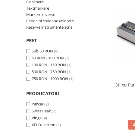
Bibliorafturi, caiete mecanice,
Finelinere
separatoare
Textmarkere
Markere diverse
Capsatoare, capse si perforatoare
Carioci si creioane colorate
Caiete si blocnotesuri
Rezerve instrumente scris
Dosare, folii protectie si mape
PRET
Accesorii diverse pentru birou
Sub 50 RON
(4)
Etichetare si ambalare
50 RON - 100 RON
(7)
Arhivare si depozitare
100 RON - 150 RON
(1)
500 RON - 750 RON
(1)
Instrumente de scris
750 RON - 1000 RON
(1)
Pixuri de plastic
Stilou Pa
Pixuri metalice
PRODUCATORI
Pixuri cu gel
Parker
(2)
Stilouri
Swiss Peak
(7)
Seturi de scris Premium
Vinga
(4)
Instrumente de scris eco
XD Collection
(1)
Creioane mecanice si grafit