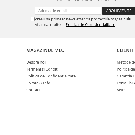
Suporturi si huse telefoane &
tablete
Periferice PC si accesorii
Vreau sa primesc newsletter cu promotiile magazinului.
Ergnonomice
Afla mai multe in
Politica de Confidentialitate
Audio
Boxe portabile
MAGAZINUL MEU
CLIENTI
Casti
Tehnica si mobilier pentru birou
Despre noi
Metode de
Laminatoare
Termeni si Conditii
Politica d
Folii laminare
Politica de Confidentialitate
Garantia 
Livrare & Info
Formular 
Accesorii mobilier
Contact
ANPC
Ghilotine și Trimmere
Calculatoare de birou
Distrugatoare documente
Cosuri de gunoi pentru birou
Scaune, birouri si produse