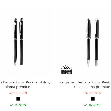
ri Deluxe Swiss Peak cu stylus,
Set pixuri Heritage Swiss Peak 
alama premium
roller, alama premiu
43,56 RON
94,38 RON
IN STOC
IN STOC