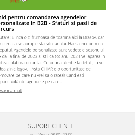
hid pentru comandarea agendelor
Cadouri 
rsonalizate in B2B - Sfaturi si pasii de
cui le da
rcurs
Salut! Bine a
utare! E inca o zi frumoasa de toamna aici la Brasov, dar
Office. Ai a
m cert ca se apropie sfarsitul anului. Hai sa incepem cu
cadourilor c
ceputul. Agendele personalizate sunt vedetele sezonului
sa descoperi
e dai la final de 2023 si stii ca tot anul 2024 vei aparea in
conexiuni pr
tea colaboratorilor tai. Cu putina atentie la detalii, iti vor
Daca te-ai g
ea zilnic logo-ul. Asta CHIAR e o oportunitate de
mod de a ara
movare pe care nu vrei sa o ratezi! Cand esti
cam este timp
ponsabil/a de agendele pe care...
povestesc...
este mai mult
Citeste mai m
SUPORT CLIENTI
Luni - Vineri: 08.30 - 17:00