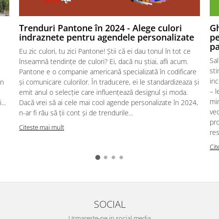
Trenduri Pantone în 2024 - Alege culori
G
indraznete pentru agendele personalizate
pe
pa
Eu zic culori, tu zici Pantone! Știi că ei dau tonul în tot ce
Sal
înseamnă tendințe de culori? Ei, dacă nu știai, afli acum.
sti
Pantone e o companie americană specializată în codificare
in
in
și comunicare culorilor. În traducere, ei le standardizeaza și
– l
emit anul o selecție care influențează designul și moda.
min
...
Dacă vrei să ai cele mai cool agende personalizate în 2024,
ved
n-ar fi rău să ții cont și de trendurile...
pro
Citeste mai mult
res
Cit
SOCIAL
Urmareste-ne in social media