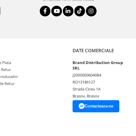
DATE COMERCIALE
 Plata
Brand Distribution Group
SRL
e Retur
J2000000604084
Produselor
RO13186127
de Retur
Strada Ciceu 1A
Brasov, Brasov
Contacteaza-ne