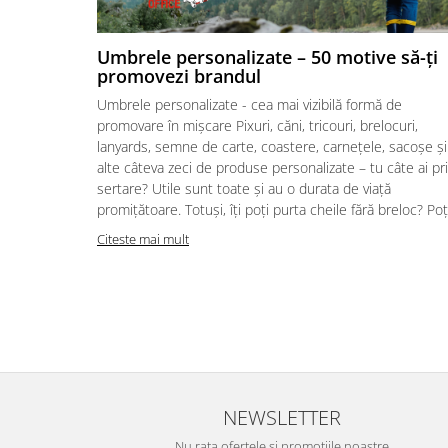
Table magnetice (whiteboard-uri)
Electronice si accesorii tech
Umbrele personalizate – 50 motive să-ți
Gadgeturi mobile
promovezi brandul
Securitate digitala
Umbrele personalizate - cea mai vizibilă formă de
Adaptoare de calatorie
promovare în mișcare Pixuri, căni, tricouri, brelocuri,
lanyards, semne de carte, coastere, carnețele, sacoșe și
Baterii si acumulatori
alte câteva zeci de produse personalizate – tu câte ai pr
Cabluri si conectivitate
sertare? Utile sunt toate și au o durata de viață
promițătoare. Totuși, îți poți purta cheile fără breloc? Poți
Incarcatoare wireless
Citeste mai mult
Incarcatoare cu fir si auto
Ceasuri smart - Smartwatch
Baterii externe - Powerbanks
Accesorii localizare (FindMy)
Cartuse, tonere, consumabile PC
Standuri PC si suporturi
NEWSLETTER
ergonomice
Nu rata ofertele si promotiile noastre