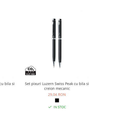
cu bila si
Set pixuri Luzern Swiss Peak cu bila si
m
creion mecanic
29,04 RON
IN STOC