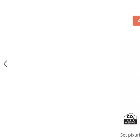
Camasi
Aluminium,Iron
(1)
Pantaloni
Pantaloni cu pieptar
Hanorace
Jachete
Impermeabile
Veste
Reflectorizante
Incaltaminte
Incaltaminte de lucru si protectie
Incaltaminte de oras si munte
Echipamente medicale
Manusi de protectie
Accesorii pentru protectia capului
Casti de protectie
Antifoane
Set pixur
Ochelari de protectie si viziere