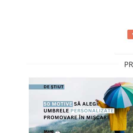
Masti de protectie respiratorie
Sepci, caciuli si esarfe
Pachete promotionale
Accesorii pentru protectia muncii
Sosete de lucru
Branturi
Diverse accesorii
PR
Articole de unica folosinta
Copii - tricouri si hanorace
Comunicare si prezentare
Flipchart-uri
Ecrane Interactive
Sisteme de afisare
Ecrane de proiectie
Accesorii prezentare