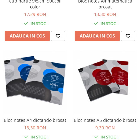
Cub hartie 9x9cm 500coli
Bloc notes A4 matematica
color
brosat
17,29 RON
13,30 RON
IN STOC
IN STOC
ADAUGA IN COS
ADAUGA IN COS
Bloc notes A4 dictando brosat
Bloc notes A5 dictando brosat
13,30 RON
9,30 RON
IN STOC
IN STOC