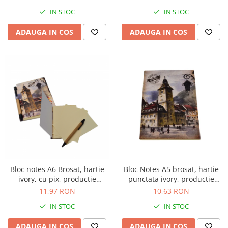
IN STOC
IN STOC
ADAUGA IN COS
ADAUGA IN COS
Bloc notes A6 Brosat, hartie
Bloc Notes A5 brosat, hartie
ivory, cu pix, productie
punctata ivory, productie
proprie
proprie
11,97 RON
10,63 RON
IN STOC
IN STOC
ADAUGA IN COS
ADAUGA IN COS