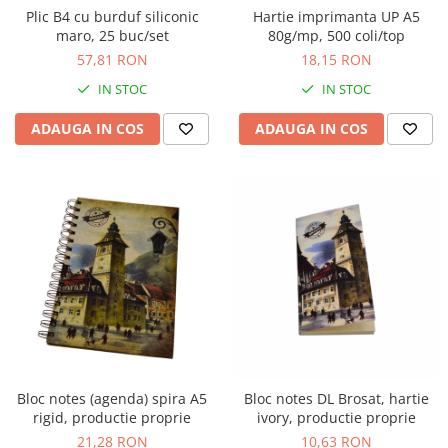
Plic B4 cu burduf siliconic
Hartie imprimanta UP A5
maro, 25 buc/set
80g/mp, 500 coli/top
57,81 RON
18,15 RON
IN STOC
IN STOC
ADAUGA IN COS
ADAUGA IN COS
Bloc notes (agenda) spira A5
Bloc notes DL Brosat, hartie
rigid, productie proprie
ivory, productie proprie
21,28 RON
10,63 RON