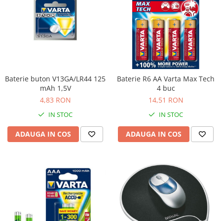
Articole pentru rufe, casa,
geamuri, mobila
Articole pentru birou, suprafete,
pardoseli
Intretinere si odorizante masina
Saci de gunoi
Baterie buton V13GA/LR44 125
Baterie R6 AA Varta Max Tech
Accesorii pentru curatenie
mAh 1,5V
4 buc
4,83 RON
14,51 RON
Tipografie si stampile
Formulare tipizate
IN STOC
IN STOC
Caiete si blocnotesuri
ADAUGA IN COS
ADAUGA IN COS
personalizate
Stampile, tusiere si tus
Protectia muncii si Imbracaminte
Imbracaminte
Tricouri
Bluze & Pulovere