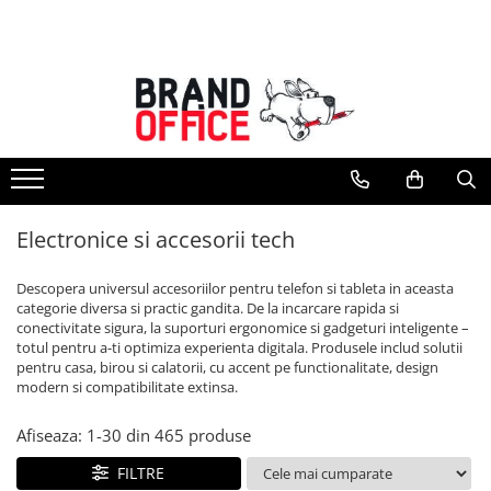
Toate Produsele
Unitate Protejata - PRODUCTIE
Hartie copiator si produse
tipografice
Produse consumabile din hartie
Electronice si accesorii tech
Detergenti si dezinfectanti
Formulare tipizate
Descopera universul accesoriilor pentru telefon si tableta in aceasta
Saci menajeri (Unitate Protejata)
categorie diversa si practic gandita. De la incarcare rapida si
conectivitate sigura, la suporturi ergonomice si gadgeturi inteligente –
Agende, calendare si organizatoare
totul pentru a-ti optimiza experienta digitala. Produsele includ solutii
Agende personalizabile
pentru casa, birou si calatorii, cu accent pe functionalitate, design
modern si compatibilitate extinsa.
Organizatoare business
Birotica si papetarie
Afiseaza:
1-
30
din
465
produse
Hartie si articole din hartie
FILTRE