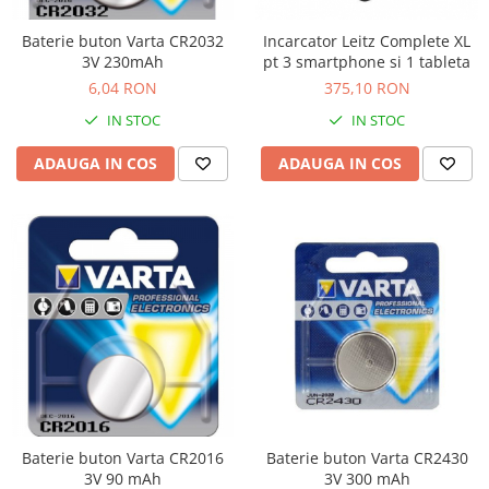
Table magnetice (whiteboard-uri)
Electronice si accesorii tech
Baterie buton Varta CR2032
Incarcator Leitz Complete XL
3V 230mAh
pt 3 smartphone si 1 tableta
Gadgeturi mobile
6,04 RON
375,10 RON
Securitate digitala
IN STOC
IN STOC
Adaptoare de calatorie
ADAUGA IN COS
ADAUGA IN COS
Baterii si acumulatori
Cabluri si conectivitate
Incarcatoare wireless
Incarcatoare cu fir si auto
Ceasuri smart - Smartwatch
Baterii externe - Powerbanks
Accesorii localizare (FindMy)
Cartuse, tonere, consumabile PC
Standuri PC si suporturi
Baterie buton Varta CR2016
Baterie buton Varta CR2430
ergonomice
3V 90 mAh
3V 300 mAh