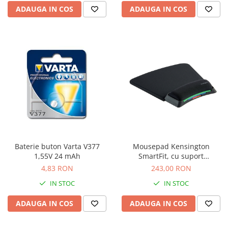
ergonomice
ADAUGA IN COS
ADAUGA IN COS
Masini de legat, indosariat si
accesorii
Protocol si HORECA
Apa si bauturi racoritoare
Cafea, ceai, zahar, lapte
Casa si bucatarie
Cani si pahare
Bucatarie si servire
Textile si confort pentru casa
Baterie buton Varta V377
Mousepad Kensington
Decor si interior
1,55V 24 mAh
SmartFit, cu suport
incheietura, ajustabil, negru
Seturi si accesorii pentru vin
4,83 RON
243,00 RON
Rucsacuri si articole de calatorie
IN STOC
IN STOC
Rucsacuri
ADAUGA IN COS
ADAUGA IN COS
Trollere, genti si accesorii de voiaj
Genti de umar si borsete