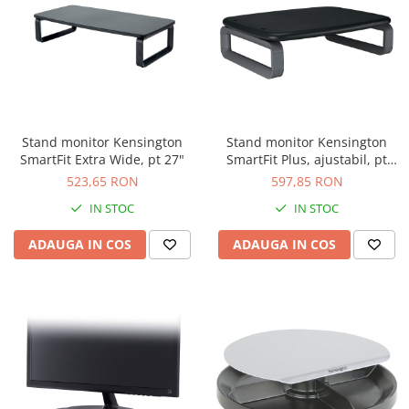
Seturi si scule de baza
Masurare si taiere
Lampi portabile
Lanterne, lampi si accesorii
Pentru masini, biciclete si prim
Stand monitor Kensington
Stand monitor Kensington
ajutor
SmartFit Extra Wide, pt 27"
SmartFit Plus, ajustabil, pt
21", negru
Noutati si inovatii
523,65 RON
597,85 RON
Pachete Cadou Premium
IN STOC
IN STOC
Promotii si reduceri
ADAUGA IN COS
ADAUGA IN COS
LICHIDARE DE STOC