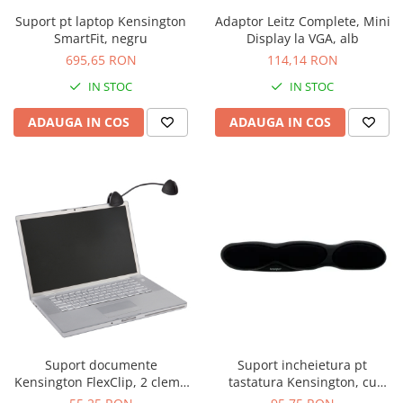
Suport pt laptop Kensington
Adaptor Leitz Complete, Mini
SmartFit, negru
Display la VGA, alb
695,65 RON
114,14 RON
IN STOC
IN STOC
ADAUGA IN COS
ADAUGA IN COS
Suport documente
Suport incheietura pt
Kensington FlexClip, 2 cleme
tastatura Kensington, cu
de prindere, negru
spuma, negru