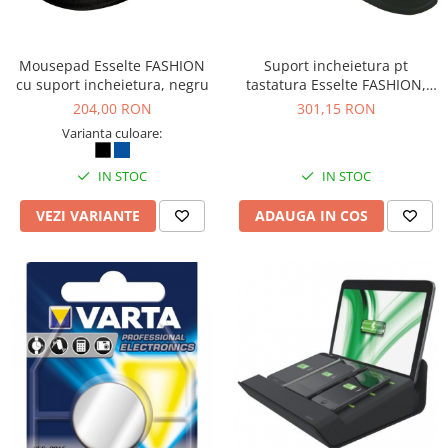
Masti de protectie respiratorie
Sepci, caciuli si esarfe
Mousepad Esselte FASHION
Suport incheietura pt
Pachete promotionale
cu suport incheietura, negru
tastatura Esselte FASHION,
Accesorii pentru protectia muncii
negru
204,00 RON
301,15 RON
Sosete de lucru
Varianta culoare:
Branturi
IN STOC
IN STOC
Diverse accesorii
Articole de unica folosinta
VEZI VARIANTE
ADAUGA IN COS
Copii - tricouri si hanorace
Comunicare si prezentare
Flipchart-uri
Ecrane Interactive
Sisteme de afisare
Ecrane de proiectie
Accesorii prezentare