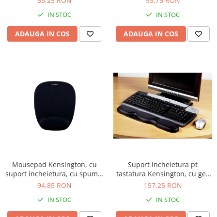
55,25 RON
95,75 RON
IN STOC
IN STOC
ADAUGA IN COS
ADAUGA IN COS
Mousepad Kensington, cu
Suport incheietura pt
suport incheietura, cu spuma,
tastatura Kensington, cu gel,
negru
negru
94,85 RON
157,25 RON
IN STOC
IN STOC