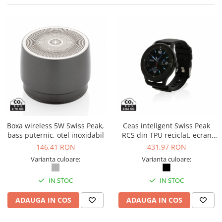
Bibliorafturi, caiete mecanice,
separatoare
Capsatoare, capse si perforatoare
Caiete si blocnotesuri
Dosare, folii protectie si mape
Accesorii diverse pentru birou
Etichetare si ambalare
Arhivare si depozitare
Instrumente de scris
Boxa wireless 5W Swiss Peak,
Ceas inteligent Swiss Peak
bass puternic, otel inoxidabil
RCS din TPU reciclat, ecran
Pixuri de plastic
1.28", monitorizare ritm
146,41 RON
431,97 RON
Pixuri metalice
cardiac, IPX68
Varianta culoare:
Varianta culoare:
Pixuri cu gel
Stilouri
IN STOC
IN STOC
Seturi de scris Premium
Instrumente de scris eco
ADAUGA IN COS
ADAUGA IN COS
Creioane mecanice si grafit