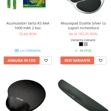
Camasi
Pantaloni
Pantaloni cu pieptar
Hanorace
Acumulatori Varta R3 AAA
Mousepad Esselte Silver cu
Jachete
1000 mAh 2 buc
suport incheietura
Impermeabile
55,66 RON
de la 183,25 RON
Veste
Varianta culoare:
Reflectorizante
LA COMANDA
IN STOC
Incaltaminte
Incaltaminte de lucru si protectie
ADAUGA IN COS
VEZI VARIANTE
Incaltaminte de oras si munte
Echipamente medicale
Manusi de protectie
Accesorii pentru protectia capului
Casti de protectie
Antifoane
Ochelari de protectie si viziere