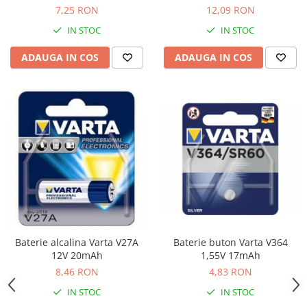
Suporturi si huse telefoane &
7,25 RON
12,09 RON
tablete
IN STOC
IN STOC
Periferice PC si accesorii
Ergnonomice
ADAUGA IN COS
ADAUGA IN COS
Audio
Boxe portabile
Casti
Tehnica si mobilier pentru birou
Laminatoare
Folii laminare
Accesorii mobilier
Ghilotine și Trimmere
Calculatoare de birou
Baterie alcalina Varta V27A
Baterie buton Varta V364
Distrugatoare documente
12V 20mAh
1,55V 17mAh
8,46 RON
4,83 RON
Cosuri de gunoi pentru birou
IN STOC
IN STOC
Scaune, birouri si produse