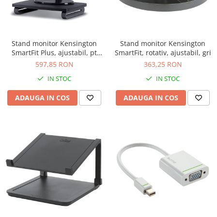
Stand monitor Kensington
Stand monitor Kensington
SmartFit Plus, ajustabil, pt
SmartFit, rotativ, ajustabil, gri
24", negru
597,85 RON
363,25 RON
IN STOC
IN STOC
ADAUGA IN COS
ADAUGA IN COS