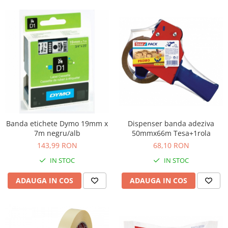
Banda etichete Dymo 19mm x
Dispenser banda adeziva
7m negru/alb
50mmx66m Tesa+1rola
143,99 RON
68,10 RON
IN STOC
IN STOC
ADAUGA IN COS
ADAUGA IN COS