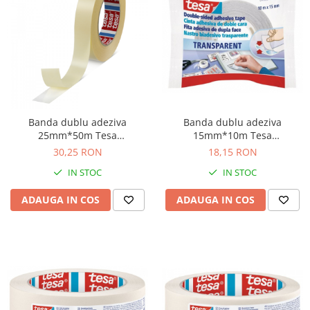
Banda dublu adeziva
Banda dublu adeziva
25mm*50m Tesa
15mm*10m Tesa
transparenta
transparenta
30,25 RON
18,15 RON
IN STOC
IN STOC
ADAUGA IN COS
ADAUGA IN COS