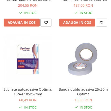
permanent
permanent
204,55 RON
187,00 RON
IN STOC
IN STOC
ADAUGA IN COS
ADAUGA IN COS
Etichete autoadezive Optima,
Banda dublu adeziva 25x50m
10/A4 105x57mm
Optima
60,49 RON
13,30 RON
IN STOC
IN STOC