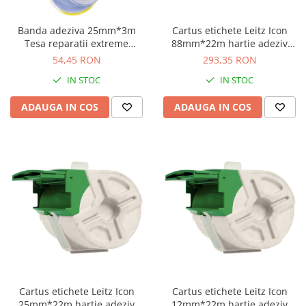
Banda adeziva 25mm*3m
Cartus etichete Leitz Icon
Tesa reparatii extreme
88mm*22m hartie adeziv
transparent
permanent
54,45 RON
293,35 RON
IN STOC
IN STOC
ADAUGA IN COS
ADAUGA IN COS
Cartus etichete Leitz Icon
Cartus etichete Leitz Icon
25mm*22m hartie adeziv
12mm*22m hartie adeziv