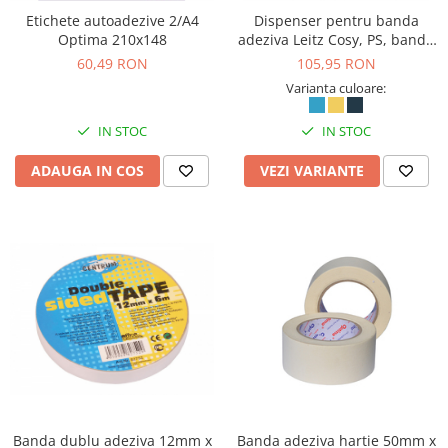
Etichete autoadezive 2/A4
Dispenser pentru banda
Optima 210x148
adeziva Leitz Cosy, PS, banda
inclusa
60,49 RON
105,95 RON
Varianta culoare:
IN STOC
IN STOC
ADAUGA IN COS
VEZI VARIANTE
Banda dublu adeziva 12mm x
Banda adeziva hartie 50mm x