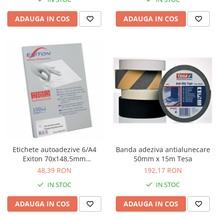
ADAUGA IN COS
ADAUGA IN COS
Etichete autoadezive 6/A4
Banda adeziva antialunecare
Exiton 70x148,5mm
50mm x 15m Tesa
100coli/top
48,39 RON
192,17 RON
IN STOC
IN STOC
ADAUGA IN COS
ADAUGA IN COS