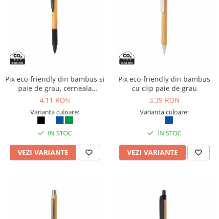
Articole pentru rufe, casa,
geamuri, mobila
Articole pentru birou, suprafete,
pardoseli
Intretinere si odorizante masina
Saci de gunoi
Pix eco-friendly din bambus si
Pix eco-friendly din bambus
Accesorii pentru curatenie
paie de grau, cerneala
cu clip paie de grau
albastra
Tipografie si stampile
4,11 RON
3,39 RON
Varianta culoare:
Varianta culoare:
Formulare tipizate
Caiete si blocnotesuri
IN STOC
IN STOC
personalizate
VEZI VARIANTE
VEZI VARIANTE
Stampile, tusiere si tus
Protectia muncii si Imbracaminte
Imbracaminte
Tricouri
Bluze & Pulovere