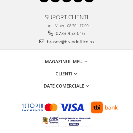
ergonomice
Masini de legat, indosariat si
SUPORT CLIENTI
accesorii
Luni - Vineri: 08.30 - 17:00
Protocol si HORECA
0733 953 016
Apa si bauturi racoritoare
brasov@brandoffice.ro
Cafea, ceai, zahar, lapte
Casa si bucatarie
Cani si pahare
MAGAZINUL MEU
Bucatarie si servire
CLIENTI
Textile si confort pentru casa
DATE COMERCIALE
Decor si interior
Seturi si accesorii pentru vin
Rucsacuri si articole de calatorie
Rucsacuri
Trollere, genti si accesorii de voiaj
Genti de umar si borsete