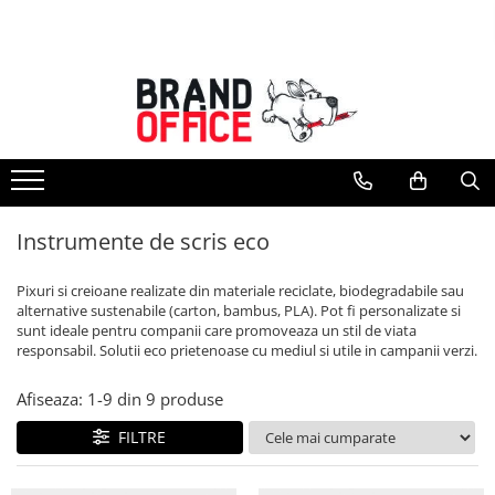
Toate Produsele
Unitate Protejata - PRODUCTIE
Hartie copiator si produse
tipografice
Produse consumabile din hartie
Instrumente de scris eco
Detergenti si dezinfectanti
Formulare tipizate
Pixuri si creioane realizate din materiale reciclate, biodegradabile sau
Saci menajeri (Unitate Protejata)
alternative sustenabile (carton, bambus, PLA). Pot fi personalizate si
sunt ideale pentru companii care promoveaza un stil de viata
Agende, calendare si organizatoare
responsabil. Solutii eco prietenoase cu mediul si utile in campanii verzi.
Agende personalizabile
Afiseaza:
1-
9
din
9
produse
Organizatoare business
FILTRE
Birotica si papetarie
Hartie si articole din hartie