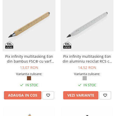
Bibliorafturi, caiete mecanice,
separatoare
Capsatoare, capse si perforatoare
Caiete si blocnotesuri
Dosare, folii protectie si mape
Accesorii diverse pentru birou
Etichetare si ambalare
Arhivare si depozitare
Pix infinity multitasking Eon
Pix infinity multitasking Eon
din bambus FSC® cu varf
din aluminiu reciclat RCS cu
Instrumente de scris
grafit si stylus
varf grafit si stylus
13,07 RON
14,52 RON
Pixuri de plastic
Varianta culoare:
Varianta culoare:
Pixuri metalice
Pixuri cu gel
IN STOC
IN STOC
Stilouri
ADAUGA IN COS
VEZI VARIANTE
Seturi de scris Premium
Instrumente de scris eco
Creioane mecanice si grafit