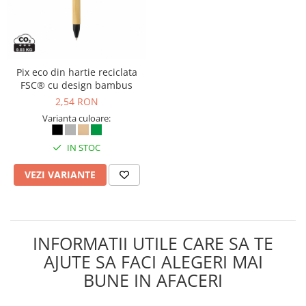
Masti de protectie respiratorie
Sepci, caciuli si esarfe
Pachete promotionale
Accesorii pentru protectia muncii
Pix eco din hartie reciclata
FSC® cu design bambus
Sosete de lucru
2,54 RON
Branturi
Varianta culoare:
Diverse accesorii
Articole de unica folosinta
IN STOC
Copii - tricouri si hanorace
VEZI VARIANTE
Comunicare si prezentare
Flipchart-uri
Ecrane Interactive
INFORMATII UTILE CARE SA TE
Sisteme de afisare
AJUTE SA FACI ALEGERI MAI
Ecrane de proiectie
BUNE IN AFACERI
Accesorii prezentare