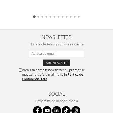
Suporturi si huse telefoane &
tablete
Periferice PC si accesorii
Ergnonomice
Audio
Boxe portabile
NEWSLETTER
Casti
Nu rata ofertele si promotiile noastre
Tehnica si mobilier pentru birou
Laminatoare
Folii laminare
Vreau sa primesc newsletter cu promotiile
Accesorii mobilier
magazinului. Afla mai multe in
Politica de
Ghilotine și Trimmere
Confidentialitate
Calculatoare de birou
SOCIAL
Distrugatoare documente
Urmareste-ne in social media
Cosuri de gunoi pentru birou
Scaune, birouri si produse