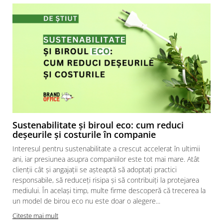
Table magnetice (whiteboard-uri)
Electronice si accesorii tech
Gadgeturi mobile
Securitate digitala
Adaptoare de calatorie
Baterii si acumulatori
Cabluri si conectivitate
Incarcatoare wireless
Incarcatoare cu fir si auto
Sustenabilitate și biroul eco: cum reduci
deșeurile și costurile în companie
Ceasuri smart - Smartwatch
Interesul pentru sustenabilitate a crescut accelerat în ultimii
Baterii externe - Powerbanks
ani, iar presiunea asupra companiilor este tot mai mare. Atât
clienții cât și angajații se așteaptă să adoptați practici
Accesorii localizare (FindMy)
responsabile, să reduceți risipa și să contribuiți la protejarea
Cartuse, tonere, consumabile PC
mediului. În același timp, multe firme descoperă că trecerea la
Standuri PC si suporturi
un model de birou eco nu este doar o alegere...
c
ergonomice
Citeste mai mult