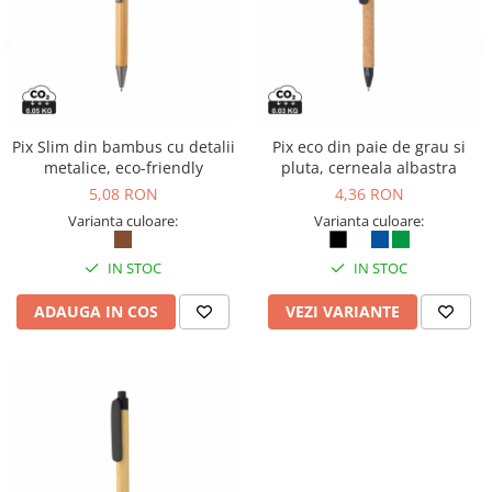
Camasi
Pantaloni
Pantaloni cu pieptar
Hanorace
Jachete
Pix Slim din bambus cu detalii
Pix eco din paie de grau si
Impermeabile
metalice, eco-friendly
pluta, cerneala albastra
Veste
5,08 RON
4,36 RON
Reflectorizante
Varianta culoare:
Varianta culoare:
Incaltaminte
Incaltaminte de lucru si protectie
IN STOC
IN STOC
Incaltaminte de oras si munte
ADAUGA IN COS
VEZI VARIANTE
Echipamente medicale
Manusi de protectie
Accesorii pentru protectia capului
Casti de protectie
Antifoane
Ochelari de protectie si viziere