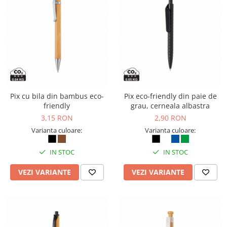
Rollere
Finelinere
Textmarkere
Markere diverse
Carioci si creioane colorate
Rezerve instrumente scris
Tavite documente si suporturi
Pix cu bila din bambus eco-
Pix eco-friendly din paie de
Ascutitori, radiere, agrafe
friendly
grau, cerneala albastra
Foarfece pentru birou
3,15 RON
2,90 RON
Curatenie si igiena
Varianta culoare:
Varianta culoare:
Produse Antibacteriene
IN STOC
IN STOC
Articole pentru baie
VEZI VARIANTE
VEZI VARIANTE
Articole pentru bucatarie
Maturi, mopuri si galeti
Hartie igienica, prosoape hartie si
dispensere