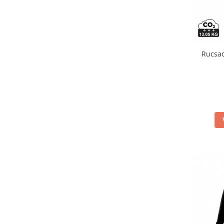
Suporturi si huse telefoane &
tablete
Periferice PC si accesorii
Ergnonomice
Rucsac
Audio
Boxe portabile
Casti
Tehnica si mobilier pentru birou
Laminatoare
Folii laminare
Accesorii mobilier
Ghilotine și Trimmere
Calculatoare de birou
Distrugatoare documente
Cosuri de gunoi pentru birou
Scaune, birouri si produse