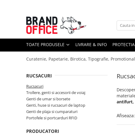
Toate Produsele
Unitate Protejata - PRODUCTIE
Hartie copiator si produse
TOATE PRODUSELE
LIVRARE & INFO
PROTECTIA
tipografice
Produse consumabile din hartie
Curatenie, Papetarie, Birotica, Tipografie, Promotiona
Detergenti si dezinfectanti
Formulare tipizate
Rucsac
RUCSACURI
Saci menajeri (Unitate Protejata)
Rucsacuri
Descoper
Trollere, genti si accesorii de voiaj
Agende, calendare si organizatoare
material
Genti de umar si borsete
Agende personalizabile
antifurt,
Genti, huse si rucsacuri de laptop
Organizatoare business
Genti de plaja si cumparaturi
Afiseaza:
Portofele si portcarduri RFID
Birotica si papetarie
Hartie si articole din hartie
PRODUCATORI