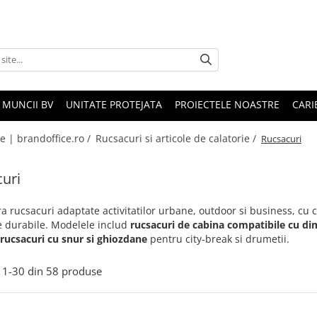
 MUNCII BV
UNITATE PROTEJATA
PROIECTELE NOASTRE
CARI
le | brandoffice.ro /
Rucsacuri si articole de calatorie /
Rucsacuri
uri
a rucsacuri adaptate activitatilor urbane, outdoor si business, cu
e durabile. Modelele includ
rucsacuri de cabina compatibile cu di
 rucsacuri cu snur si ghiozdane
pentru city‑break si drumetii.
1-
30
din
58
produse