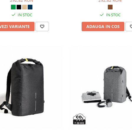
292,82 RON
292,82 RON
IN STOC
IN STOC
VEZI VARIANTE
ADAUGA IN COS