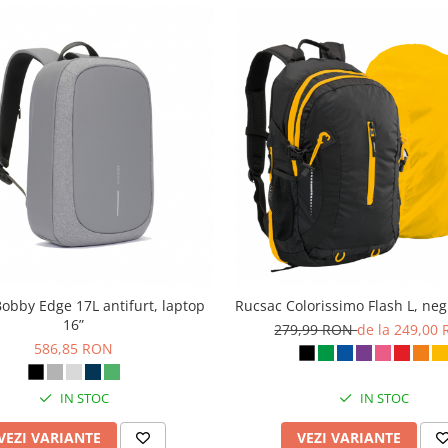
obby Edge 17L antifurt, laptop
Rucsac Colorissimo Flash L, ne
16”
279,99 RON
de la 249,00
586,85 RON
IN STOC
IN STOC
VEZI VARIANTE
VEZI VARIANTE