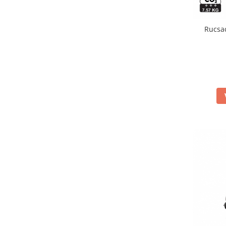
Table magnetice (whiteboard-uri)
Electronice si accesorii tech
Rucsac
Gadgeturi mobile
Securitate digitala
Adaptoare de calatorie
Baterii si acumulatori
Cabluri si conectivitate
Incarcatoare wireless
Incarcatoare cu fir si auto
Ceasuri smart - Smartwatch
Baterii externe - Powerbanks
Accesorii localizare (FindMy)
Cartuse, tonere, consumabile PC
Standuri PC si suporturi
ergonomice