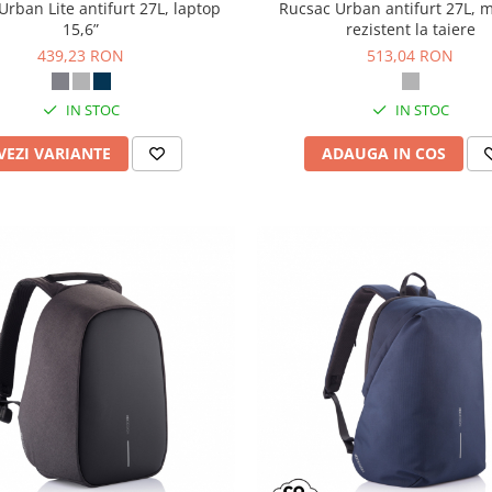
Urban Lite antifurt 27L, laptop
Rucsac Urban antifurt 27L, m
15,6”
rezistent la taiere
439,23 RON
513,04 RON
IN STOC
IN STOC
VEZI VARIANTE
ADAUGA IN COS