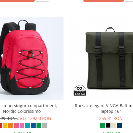
 cu un singur compartiment,
Rucsac elegant VINGA Baltim
Nordic Colorissimo
laptop 16''
,99 RON
de la 189,00 RON
255,31 RON
IN STOC
IN STOC