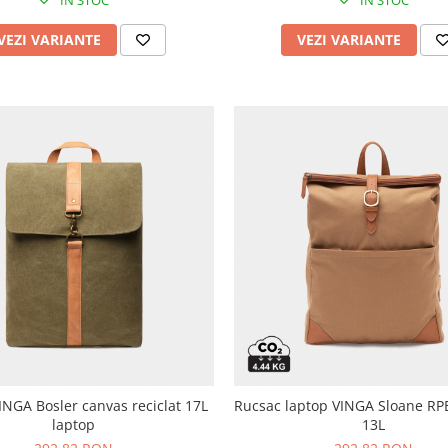
VEZI VARIANTE
VEZI VARIANTE
INGA Bosler canvas reciclat 17L
Rucsac laptop VINGA Sloane RPE
laptop
13L