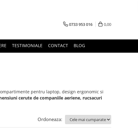
0733 953 016
0,00
ERE
TESTIMONIALE
CONTACT
BLOG
 compartimente pentru laptop, design ergonomic si
mensiuni cerute de companiile aeriene, rucsacuri
Ordoneaza: