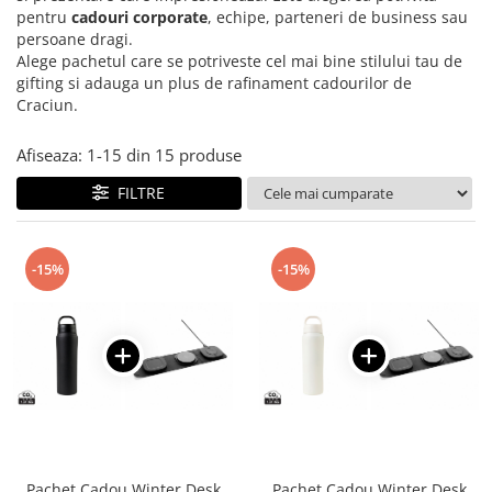
Bibliorafturi, caiete mecanice,
pentru
cadouri corporate
, echipe, parteneri de business sau
separatoare
persoane dragi.
Alege pachetul care se potriveste cel mai bine stilului tau de
Capsatoare, capse si perforatoare
gifting si adauga un plus de rafinament cadourilor de
Caiete si blocnotesuri
Craciun.
Dosare, folii protectie si mape
Afiseaza:
1-
15
din
15
produse
Accesorii diverse pentru birou
FILTRE
Etichetare si ambalare
Arhivare si depozitare
Instrumente de scris
-15%
-15%
Pixuri de plastic
Pixuri metalice
Pixuri cu gel
Stilouri
Seturi de scris Premium
Instrumente de scris eco
Creioane mecanice si grafit
Pachet Cadou Winter Desk
Pachet Cadou Winter Desk