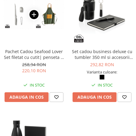
Suporturi si huse telefoane &
tablete
Periferice PC si accesorii
Ergnonomice
Audio
Boxe portabile
Casti
Pachet Cadou Seafood Lover
Set cadou business deluxe cu
Set filetat cu cutit| penseta si
tumbler 350 ml si accesorii
Tehnica si mobilier pentru birou
sapun metalic + Sort verde
RCS
258,94 RON
292,82 RON
Laminatoare
220,10 RON
Varianta culoare:
Folii laminare
Accesorii mobilier
IN STOC
IN STOC
Ghilotine și Trimmere
ADAUGA IN COS
ADAUGA IN COS
Calculatoare de birou
Distrugatoare documente
Cosuri de gunoi pentru birou
Scaune, birouri si produse