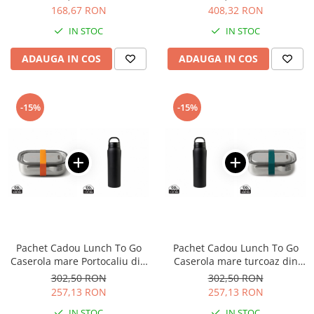
ceramica pictata manual
Articole pentru rufe, casa,
168,67 RON
408,32 RON
geamuri, mobila
IN STOC
IN STOC
Articole pentru birou, suprafete,
pardoseli
ADAUGA IN COS
ADAUGA IN COS
Intretinere si odorizante masina
Saci de gunoi
-15%
-15%
Accesorii pentru curatenie
Tipografie si stampile
Formulare tipizate
Caiete si blocnotesuri
personalizate
Stampile, tusiere si tus
Protectia muncii si Imbracaminte
Pachet Cadou Lunch To Go
Pachet Cadou Lunch To Go
Imbracaminte
Caserola mare Portocaliu din
Caserola mare turcoaz din
inox + Sticla termoizolanta
inox + Sticla termoizolanta
302,50 RON
302,50 RON
Tricouri
Rowan Negru
Rowan Negru
257,13 RON
257,13 RON
Bluze & Pulovere
IN STOC
IN STOC