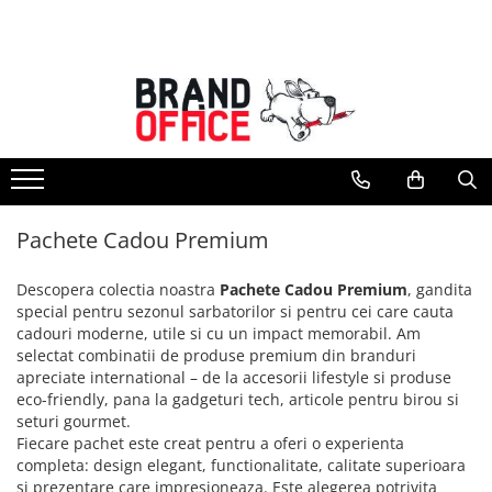
Toate Produsele
Unitate Protejata - PRODUCTIE
Hartie copiator si produse
tipografice
Produse consumabile din hartie
Pachete Cadou Premium
Detergenti si dezinfectanti
Formulare tipizate
Descopera colectia noastra
Pachete Cadou Premium
, gandita
Saci menajeri (Unitate Protejata)
special pentru sezonul sarbatorilor si pentru cei care cauta
cadouri moderne, utile si cu un impact memorabil. Am
Agende, calendare si organizatoare
selectat combinatii de produse premium din branduri
Agende personalizabile
apreciate international – de la accesorii lifestyle si produse
eco-friendly, pana la gadgeturi tech, articole pentru birou si
Organizatoare business
seturi gourmet.
Birotica si papetarie
Fiecare pachet este creat pentru a oferi o experienta
Hartie si articole din hartie
completa: design elegant, functionalitate, calitate superioara
si prezentare care impresioneaza. Este alegerea potrivita