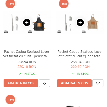
Table magnetice (whiteboard-uri)
-15%
-15%
Electronice si accesorii tech
Gadgeturi mobile
Securitate digitala
Adaptoare de calatorie
Baterii si acumulatori
Cabluri si conectivitate
Pachet Cadou Seafood Lover
Pachet Cadou Seafood Lover
Incarcatoare wireless
Set filetat cu cutit| penseta si
Set filetat cu cutit| penseta si
Incarcatoare cu fir si auto
sapun metalic + Sort negru
sapun metalic + Sort maro
258,94 RON
258,94 RON
220,10 RON
220,10 RON
Ceasuri smart - Smartwatch
IN STOC
IN STOC
Baterii externe - Powerbanks
Accesorii localizare (FindMy)
ADAUGA IN COS
ADAUGA IN COS
Cartuse, tonere, consumabile PC
Standuri PC si suporturi
-15%
ergonomice