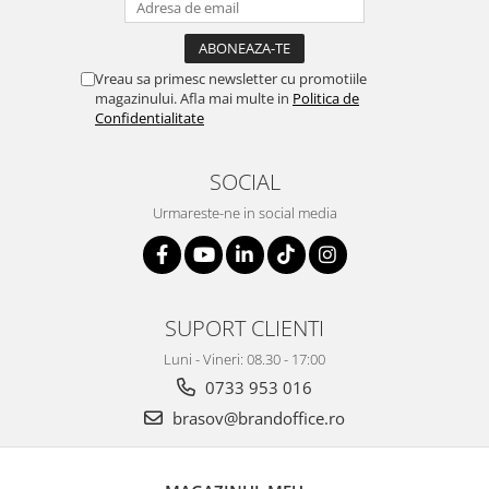
Genti, huse si rucsacuri de laptop
Genti de plaja si cumparaturi
Vreau sa primesc newsletter cu promotiile
Portofele si portcarduri RFID
magazinului. Afla mai multe in
Politica de
Confidentialitate
Sport si accesorii outdoor
Sticle, cani si termosuri to go
SOCIAL
Sport, jocuri si accesorii
Urmareste-ne in social media
Gratare si picnic
Plaja si relaxare
Genti frigorifice
SUPORT CLIENTI
Ochelari de soare
Luni - Vineri: 08.30 - 17:00
Lanyards si brelocuri
0733 953 016
Umbrele
brasov@brandoffice.ro
Scule, unelte si iluminat
Unelte multifunctionale si bricege
(multitools)