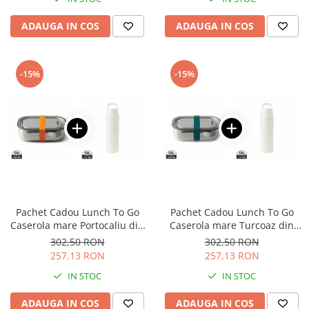
Camasi
Pantaloni
ADAUGA IN COS
ADAUGA IN COS
Pantaloni cu pieptar
Hanorace
-15%
-15%
Jachete
Impermeabile
Veste
Reflectorizante
Incaltaminte
Incaltaminte de lucru si protectie
Incaltaminte de oras si munte
Echipamente medicale
Pachet Cadou Lunch To Go
Pachet Cadou Lunch To Go
Manusi de protectie
Caserola mare Portocaliu din
Caserola mare Turcoaz din
inox + Sticla termoizolanta
inox + Sticla termoizolanta
302,50 RON
302,50 RON
Accesorii pentru protectia capului
Rowan Alba
Rowan Alba
257,13 RON
257,13 RON
Casti de protectie
IN STOC
IN STOC
Antifoane
ADAUGA IN COS
ADAUGA IN COS
Ochelari de protectie si viziere