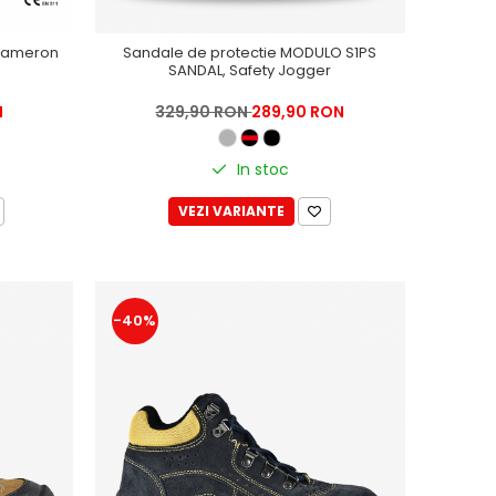
 Cameron
Sandale de protectie MODULO S1PS
SANDAL, Safety Jogger
N
329,90 RON
289,90 RON
In stoc
VEZI VARIANTE
-40%