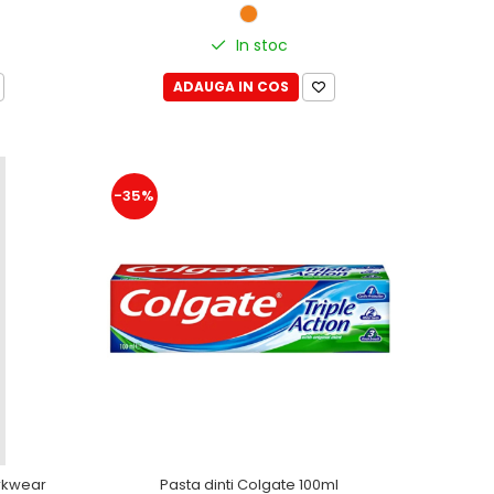
In stoc
ADAUGA IN COS
-35%
rkwear
Pasta dinti Colgate 100ml