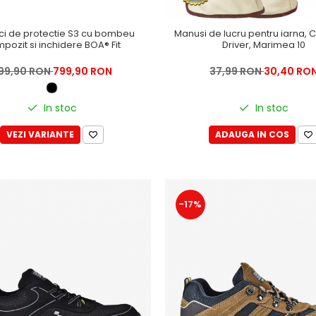
i de protectie S3 cu bombeu
Manusi de lucru pentru iarna,
pozit si inchidere BOA® Fit
Driver, Marimea 10
99,90 RON
799,90 RON
37,99 RON
30,40 RO
In stoc
In stoc
VEZI VARIANTE
ADAUGA IN COS
-17%