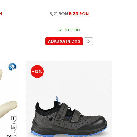
N
8,21 RON
5,33 RON
In stoc
ADAUGA IN COS
-12%