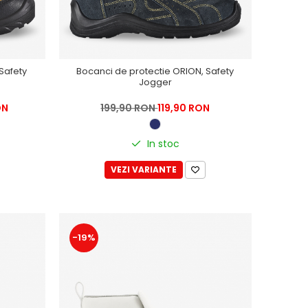
 Safety
Bocanci de protectie ORION, Safety
Jogger
ON
199,90 RON
119,90 RON
In stoc
VEZI VARIANTE
-19%