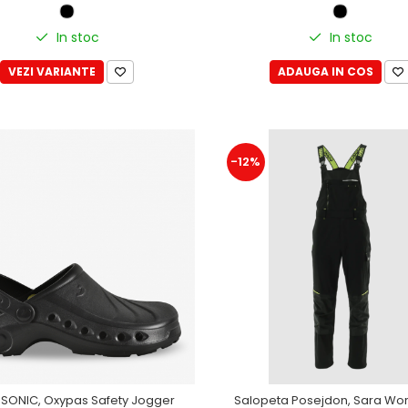
In stoc
In stoc
VEZI VARIANTE
ADAUGA IN COS
-12%
 SONIC, Oxypas Safety Jogger
Salopeta Posejdon, Sara Wo