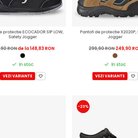
de protectie ECOCADOR S1P LOW,
Pantofi de protectie X2020P,
Safety Jogger
Jogger
,90 RON
de la 148,83 RON
299,90 RON
249,90 R
In stoc
In stoc
VEZI VARIANTE
VEZI VARIANTE
-23%