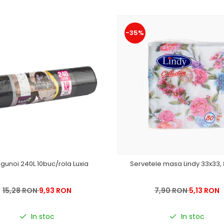
-35%
 gunoi 240L 10buc/rola Luxia
Servetele masa Lindy 33x33, 
15,28 RON
9,93 RON
7,90 RON
5,13 RON
In stoc
In stoc