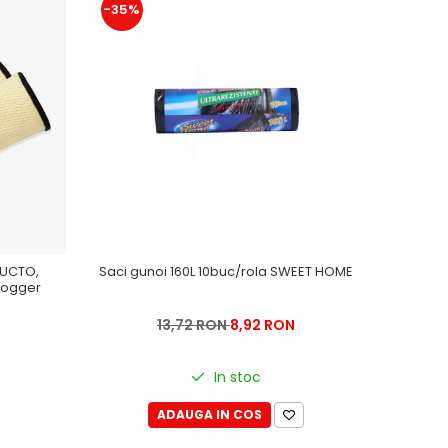
-35%
RUCTO,
Saci gunoi 160L 10buc/rola SWEET HOME
 Jogger
13,72 RON
8,92 RON
In stoc
ADAUGA IN COS