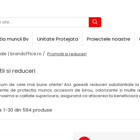
tia muncii Bv
Unitate Protejata
Proiectele noastre
ale | brandoffice.ro /
Promotii si reduceri
i si reduceri
acum de cele mai bune oferte! Aici gasesti reduceri substantiale l
nte de protectia muncii, accesorii de birou, odorizante si multe a
axima si calitate superioara, asigurand ca afacerea ta beneficiaza d
:
1-
30
din
594
produse