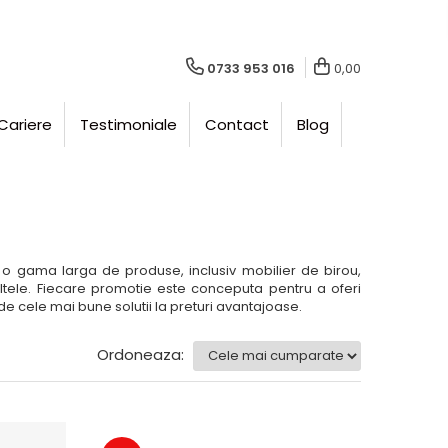
0733 953 016
0,00
Cariere
Testimoniale
Contact
Blog
a o gama larga de produse, inclusiv mobilier de birou,
ltele. Fiecare promotie este conceputa pentru a oferi
e cele mai bune solutii la preturi avantajoase.
Ordoneaza: