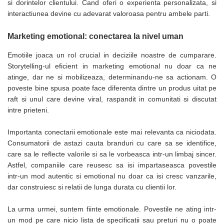
ergonomice
si dorintelor clientului. Cand oferi o experienta personalizata, si
interactiunea devine cu adevarat valoroasa pentru ambele parti.
Masini de legat, indosariat si
accesorii
Marketing emotional: conectarea la nivel uman
Protocol si HORECA
Emotiile joaca un rol crucial in deciziile noastre de cumparare.
Apa si bauturi racoritoare
Storytelling-ul eficient in marketing emotional nu doar ca ne
Cafea, ceai, zahar, lapte
atinge, dar ne si mobilizeaza, determinandu-ne sa actionam. O
Casa si bucatarie
poveste bine spusa poate face diferenta dintre un produs uitat pe
raft si unul care devine viral, raspandit in comunitati si discutat
Cani si pahare
intre prieteni.
Bucatarie si servire
Textile si confort pentru casa
Importanta conectarii emotionale este mai relevanta ca niciodata.
Consumatorii de astazi cauta branduri cu care sa se identifice,
Decor si interior
care sa le reflecte valorile si sa le vorbeasca intr-un limbaj sincer.
Seturi si accesorii pentru vin
Astfel, companiile care reusesc sa isi impartaseasca povestile
intr-un mod autentic si emotional nu doar ca isi cresc vanzarile,
Rucsacuri si articole de calatorie
dar construiesc si relatii de lunga durata cu clientii lor.
Rucsacuri
Trollere, genti si accesorii de voiaj
La urma urmei, suntem fiinte emotionale. Povestile ne ating intr-
un mod pe care nicio lista de specificatii sau preturi nu o poate
Genti de umar si borsete