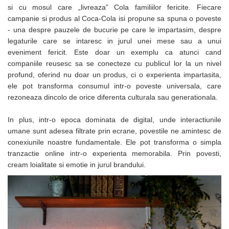
Camasi
si cu mosul care „livreaza” Cola familiilor fericite. Fiecare
Pantaloni
campanie si produs al Coca-Cola isi propune sa spuna o poveste
Pantaloni cu pieptar
- una despre pauzele de bucurie pe care le impartasim, despre
legaturile care se intaresc in jurul unei mese sau a unui
Hanorace
eveniment fericit. Este doar un exemplu ca atunci cand
Jachete
companiile reusesc sa se conecteze cu publicul lor la un nivel
Impermeabile
profund, oferind nu doar un produs, ci o experienta impartasita,
Veste
ele pot transforma consumul intr-o poveste universala, care
Reflectorizante
rezoneaza dincolo de orice diferenta culturala sau generationala.
Incaltaminte
In plus, intr-o epoca dominata de digital, unde interactiunile
Incaltaminte de lucru si protectie
umane sunt adesea filtrate prin ecrane, povestile ne amintesc de
Incaltaminte de oras si munte
conexiunile noastre fundamentale. Ele pot transforma o simpla
Echipamente medicale
tranzactie online intr-o experienta memorabila. Prin povesti,
cream loialitate si emotie in jurul brandului.
Manusi de protectie
Accesorii pentru protectia capului
Casti de protectie
Antifoane
Ochelari de protectie si viziere