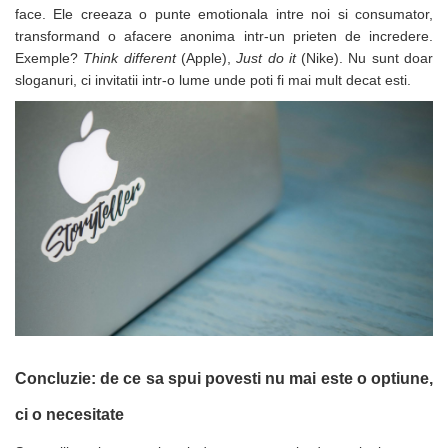
face. Ele creeaza o punte emotionala intre noi si consumator,
Genti, huse si rucsacuri de laptop
transformand o afacere anonima intr-un prieten de incredere.
Genti de plaja si cumparaturi
Exemple?
Think different
(Apple),
Just do it
(Nike). Nu sunt doar
sloganuri, ci invitatii intr-o lume unde poti fi mai mult decat esti.
Portofele si portcarduri RFID
Sport si accesorii outdoor
Sticle, cani si termosuri to go
Sport, jocuri si accesorii
Gratare si picnic
Plaja si relaxare
Genti frigorifice
Ochelari de soare
Lanyards si brelocuri
Umbrele
Concluzie: de ce sa spui povesti nu mai este o optiune,
Scule, unelte si iluminat
ci o necesitate
Unelte multifunctionale si bricege
(multitools)