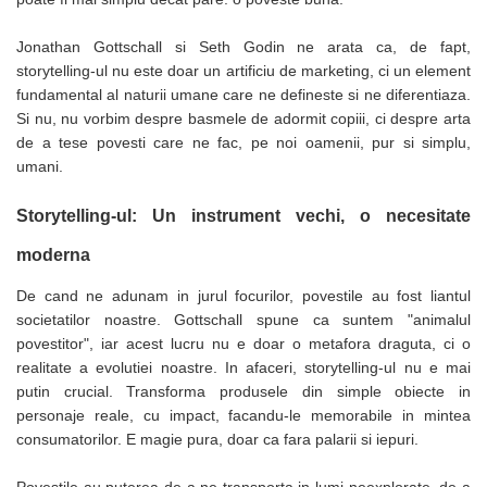
Rollere
Finelinere
Jonathan Gottschall si Seth Godin ne arata ca, de fapt,
Textmarkere
storytelling-ul nu este doar un artificiu de marketing, ci un element
Markere diverse
fundamental al naturii umane care ne defineste si ne diferentiaza.
Si nu, nu vorbim despre basmele de adormit copiii, ci despre arta
Carioci si creioane colorate
de a tese povesti care ne fac, pe noi oamenii, pur si simplu,
Rezerve instrumente scris
umani.
Tavite documente si suporturi
Ascutitori, radiere, agrafe
Storytelling-ul: Un instrument vechi, o necesitate
Foarfece pentru birou
moderna
Curatenie si igiena
De cand ne adunam in jurul focurilor, povestile au fost liantul
Produse Antibacteriene
societatilor noastre. Gottschall spune ca suntem "animalul
Articole pentru baie
povestitor", iar acest lucru nu e doar o metafora draguta, ci o
realitate a evolutiei noastre. In afaceri, storytelling-ul nu e mai
Articole pentru bucatarie
putin crucial. Transforma produsele din simple obiecte in
Maturi, mopuri si galeti
personaje reale, cu impact, facandu-le memorabile in mintea
consumatorilor. E magie pura, doar ca fara palarii si iepuri.
Hartie igienica, prosoape hartie si
dispensere