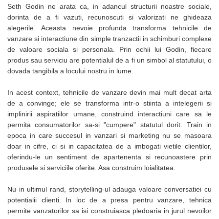
Suporturi si huse telefoane &
Seth Godin ne arata ca, in adancul structurii noastre sociale,
tablete
dorinta de a fi vazuti, recunoscuti si valorizati ne ghideaza
Periferice PC si accesorii
alegerile. Aceasta nevoie profunda transforma tehnicile de
Ergnonomice
vanzare si interactiune din simple tranzactii in schimburi complexe
de valoare sociala si personala. Prin ochii lui Godin, fiecare
Audio
produs sau serviciu are potentialul de a fi un simbol al statutului, o
Boxe portabile
dovada tangibila a locului nostru in lume.
Casti
In acest context, tehnicile de vanzare devin mai mult decat arta
Tehnica si mobilier pentru birou
de a convinge; ele se transforma intr-o stiinta a intelegerii si
Laminatoare
implinirii aspiratiilor umane, construind interactiuni care sa le
Folii laminare
permita consumatorilor sa-si "cumpere" statutul dorit. Train in
epoca in care succesul in vanzari si marketing nu se masoara
Accesorii mobilier
doar in cifre, ci si in capacitatea de a imbogati vietile clientilor,
Ghilotine și Trimmere
oferindu-le un sentiment de apartenenta si recunoastere prin
Calculatoare de birou
produsele si serviciile oferite. Asa construim loialitatea.
Distrugatoare documente
Nu in ultimul rand, storytelling-ul adauga valoare conversatiei cu
Cosuri de gunoi pentru birou
potentialii clienti. In loc de a presa pentru vanzare, tehnica
permite vanzatorilor sa isi construiasca pledoaria in jurul nevoilor
Scaune, birouri si produse