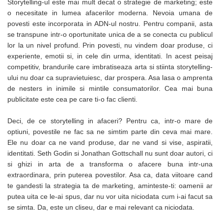
Storytelling-ul este mai mult decat o strategie de marketing; este
Seturi si scule de baza
o necesitate in lumea afacerilor moderna. Nevoia umana de
povesti este incorporata in ADN-ul nostru. Pentru companii, asta
Masurare si taiere
se transpune intr-o oportunitate unica de a se conecta cu publicul
Lampi portabile
lor la un nivel profund. Prin povesti, nu vindem doar produse, ci
experiente, emotii si, in cele din urma, identitati. In acest peisaj
Lanterne, lampi si accesorii
competitiv, brandurile care imbratiseaza arta si stiinta storytelling-
Pentru masini, biciclete si prim
ului nu doar ca supravietuiesc, dar prospera. Asa lasa o amprenta
ajutor
de nesters in inimile si mintile consumatorilor. Cea mai buna
Noutati si inovatii
publicitate este cea pe care ti-o fac clienti.
Pachete Cadou Premium
Promotii si reduceri
Deci, de ce storytelling in afaceri? Pentru ca, intr-o mare de
optiuni, povestile ne fac sa ne simtim parte din ceva mai mare.
LICHIDARE DE STOC
Ele nu doar ca ne vand produse, dar ne vand si vise, aspiratii,
identitati. Seth Godin si Jonathan Gottschall nu sunt doar autori, ci
si ghizi in arta de a transforma o afacere buna intr-una
extraordinara, prin puterea povestilor. Asa ca, data viitoare cand
te gandesti la strategia ta de marketing, aminteste-ti: oamenii ar
putea uita ce le-ai spus, dar nu vor uita niciodata cum i-ai facut sa
se simta. Da, este un cliseu, dar e mai relevant ca niciodata.