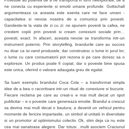
Povestile au puterea de a ne transporta in lumi neexplorate, de a
Articole pentru rufe, casa,
ne conecta cu experiente si emotii umane profunde. Gottschall
geamuri, mobila
argumenteaza ca aceasta este esenta care ne face umani -
Articole pentru birou, suprafete,
capacitatea si nevoia noastra de a comunica prin povesti.
pardoseli
Gandeste-te la viata de zi cu zi: ne spunem povesti la cafea, ne
Intretinere si odorizante masina
crestem copiii prin povesti si cream conexiuni sociale prin…
povesti, exact. In afaceri, aceasta nevoie se transforma intr-un
Saci de gunoi
instrument puternic. Prin storytelling, brandurile care au succes
Accesorii pentru curatenie
nu doar ca isi vand produsele, dar construiesc o lume in jurul lor,
o lume cu care consumatorii pot rezona si pe care doresc sa o
Tipografie si stampile
exploreze. Un produs poate fi copiat, dar o poveste bine spusa
Formulare tipizate
este unica, oferind o valoare adaugata greu de egalat.
Caiete si blocnotesuri
personalizate
Sa luam exemplu brandului Coca Cola – a transformat simpla
idee de a bea o racoritoare intr-un ritual de conexiune si bucurie.
Stampile, tusiere si tus
Fiecare reclama pe care au creat-o e mai mult decat un spot
Protectia muncii si Imbracaminte
publicitar – e o poveste care genereaza emotie. Brandul a crescut
Imbracaminte
sa devina mai mult decat o bautura; a devenit un vehicul pentru
momente de fericire impartasite, un simbol al unitatii in diversitate
Tricouri
si un promotor al optimismului colectiv.
Ok, stim deja ca nu este
Bluze & Pulovere
cea mai sanatoasa alegere. Dar totusi…multi asociem Craciunul