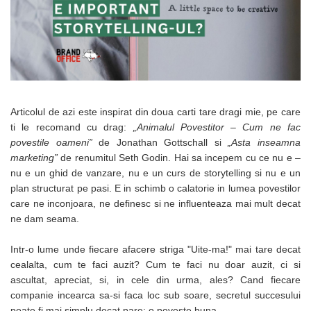
Bibliorafturi, caiete mecanice,
separatoare
Capsatoare, capse si perforatoare
Caiete si blocnotesuri
Dosare, folii protectie si mape
Accesorii diverse pentru birou
Articolul de azi este inspirat din doua carti tare dragi mie, pe care
Etichetare si ambalare
ti le recomand cu drag:
„Animalul Povestitor – Cum ne fac
povestile oameni”
de Jonathan Gottschall si
„Asta inseamna
Arhivare si depozitare
marketing”
de renumitul Seth Godin. Hai sa incepem cu ce nu e –
Instrumente de scris
nu e un ghid de vanzare, nu e un curs de storytelling si nu e un
plan structurat pe pasi. E in schimb o calatorie in lumea povestilor
Pixuri de plastic
care ne inconjoara, ne definesc si ne influenteaza mai mult decat
Pixuri metalice
ne dam seama.
Pixuri cu gel
Stilouri
Intr-o lume unde fiecare afacere striga "Uite-ma!" mai tare decat
Seturi de scris Premium
cealalta, cum te faci auzit? Cum te faci nu doar auzit, ci si
Instrumente de scris eco
ascultat, apreciat, si, in cele din urma, ales? Cand fiecare
companie incearca sa-si faca loc sub soare, secretul succesului
Creioane mecanice si grafit
poate fi mai simplu decat pare: o poveste buna.