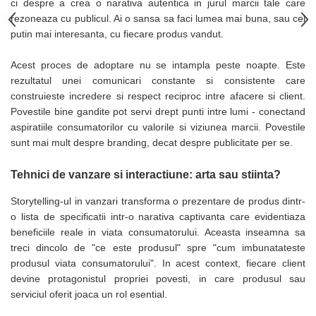
Table magnetice (whiteboard-uri)
ci despre a crea o narativa autentica in jurul marcii tale care
rezoneaza cu publicul. Ai o sansa sa faci lumea mai buna, sau cel
Electronice si accesorii tech
putin mai interesanta, cu fiecare produs vandut.
Gadgeturi mobile
Securitate digitala
Acest proces de adoptare nu se intampla peste noapte. Este
rezultatul unei comunicari constante si consistente care
Adaptoare de calatorie
construieste incredere si respect reciproc intre afacere si client.
Baterii si acumulatori
Povestile bine gandite pot servi drept punti intre lumi - conectand
aspiratiile consumatorilor cu valorile si viziunea marcii. Povestile
Cabluri si conectivitate
sunt mai mult despre branding, decat despre publicitate per se.
Incarcatoare wireless
Incarcatoare cu fir si auto
Tehnici de vanzare si interactiune: arta sau stiinta?
Ceasuri smart - Smartwatch
Storytelling-ul in vanzari transforma o prezentare de produs dintr-
o lista de specificatii intr-o narativa captivanta care evidentiaza
Baterii externe - Powerbanks
beneficiile reale in viata consumatorului. Aceasta inseamna sa
Accesorii localizare (FindMy)
treci dincolo de "ce este produsul" spre "cum imbunatateste
Cartuse, tonere, consumabile PC
produsul viata consumatorului". In acest context, fiecare client
devine protagonistul propriei povesti, in care produsul sau
Standuri PC si suporturi
serviciul oferit joaca un rol esential.
ergonomice