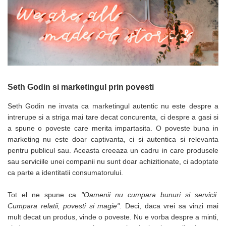
Masti de protectie respiratorie
Sepci, caciuli si esarfe
Pachete promotionale
Accesorii pentru protectia muncii
Sosete de lucru
Branturi
Seth Godin si marketingul prin povesti
Diverse accesorii
Articole de unica folosinta
Seth Godin ne invata ca marketingul autentic nu este despre a
intrerupe si a striga mai tare decat concurenta, ci despre a gasi si
Copii - tricouri si hanorace
a spune o poveste care merita impartasita. O poveste buna in
Comunicare si prezentare
marketing nu este doar captivanta, ci si autentica si relevanta
Flipchart-uri
pentru publicul sau. Aceasta creeaza un cadru in care produsele
sau serviciile unei companii nu sunt doar achizitionate, ci adoptate
Ecrane Interactive
ca parte a identitatii consumatorului.
Sisteme de afisare
Tot el ne spune ca
"Oamenii nu cumpara bunuri si servicii.
Ecrane de proiectie
Cumpara relatii, povesti si magie".
Deci, daca vrei sa vinzi mai
Accesorii prezentare
mult decat un produs, vinde o poveste. Nu e vorba despre a minti,