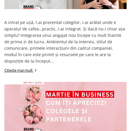
Pixuri cu gel
ergonomice
Echipamente medicale
Stilouri
Suporturi si huse telefoane &
Seturi de scris Premium
Manusi de protectie
tablete
A intrat pe ușă, l-ai prezentat colegilor, i-ai arătat unde e
Instrumente de scris eco
Accesorii pentru protectia capului
Periferice PC si accesorii
aparatul de cafea…practic, l-ai integrat. Și dacă nu-i chiar așa
Creioane mecanice si grafit
Ergnonomice
Casti de protectie
simplu? Integrarea unui angajat nou începe cu mult înainte
Rollere
Antifoane
de prima zi de lucru. Ambientul de la interviu, stilul de
Audio
Finelinere
comunicare, primele interacțiuni din cadrul companiei,
Ochelari de protectie si viziere
Boxe portabile
Textmarkere
modul în care este primit și resursele pe care le are la
Masti de protectie respiratorie
Casti
Markere diverse
dispoziție de la început...
Sepci, caciuli si esarfe
Carioci si creioane colorate
Citeste mai mult
Pachete promotionale
Rezerve instrumente scris
Accesorii pentru protectia muncii
Tavite documente si suporturi
Sosete de lucru
Ascutitori, radiere, agrafe
Branturi
Foarfece pentru birou
Diverse accesorii
Articole de unica folosinta
Copii - tricouri si hanorace