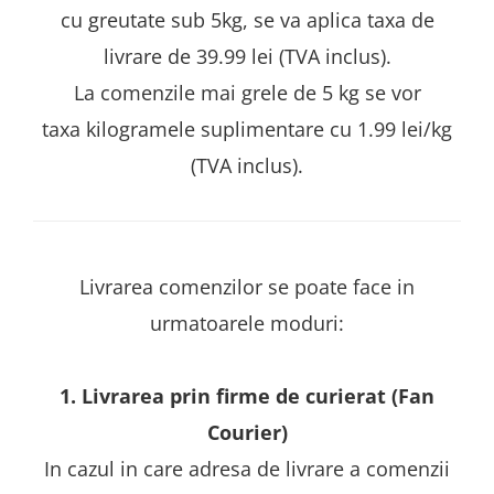
Pixuri cu gel
ergonomice
cu greutate sub 5kg, se va aplica taxa de
Echipamente medicale
Stilouri
Suporturi si huse telefoane &
livrare de 39.99 lei (TVA inclus).
Seturi de scris Premium
Manusi de protectie
tablete
Instrumente de scris eco
La comenzile mai grele de 5 kg se vor
Accesorii pentru protectia capului
Periferice PC si accesorii
Creioane mecanice si grafit
Ergnonomice
taxa kilogramele suplimentare cu 1.99 lei/kg
Casti de protectie
Rollere
Antifoane
Audio
(TVA inclus).
Finelinere
Ochelari de protectie si viziere
Boxe portabile
Textmarkere
Masti de protectie respiratorie
Casti
Markere diverse
Sepci, caciuli si esarfe
Carioci si creioane colorate
Pachete promotionale
Livrarea comenzilor se poate face in
Rezerve instrumente scris
Accesorii pentru protectia muncii
Tavite documente si suporturi
urmatoarele moduri:
Sosete de lucru
Ascutitori, radiere, agrafe
Branturi
Foarfece pentru birou
1. Livrarea prin firme de curierat (Fan
Diverse accesorii
Articole de unica folosinta
Courier)
Copii - tricouri si hanorace
In cazul in care adresa de livrare a comenzii