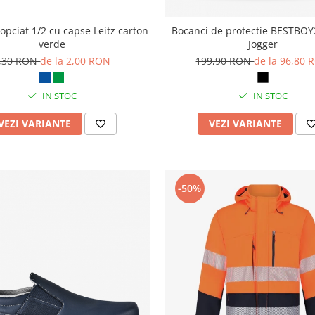
opciat 1/2 cu capse Leitz carton
Bocanci de protectie BESTBOY2
verde
Jogger
,30 RON
de la 2,00 RON
199,90 RON
de la 96,80 
IN STOC
IN STOC
VEZI VARIANTE
VEZI VARIANTE
-50%