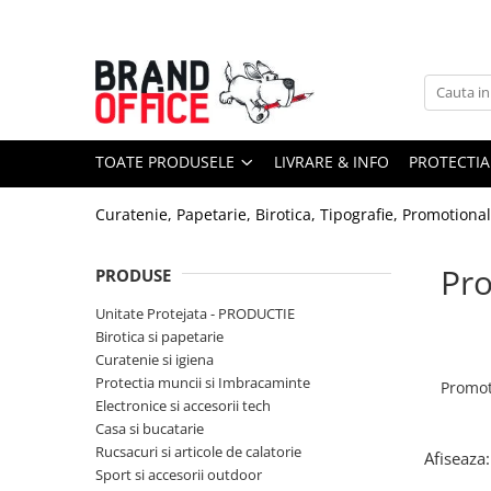
Toate Produsele
Unitate Protejata - PRODUCTIE
Hartie copiator si produse
TOATE PRODUSELE
LIVRARE & INFO
PROTECTIA
tipografice
Produse consumabile din hartie
Curatenie, Papetarie, Birotica, Tipografie, Promotiona
Detergenti si dezinfectanti
Formulare tipizate
Pro
PRODUSE
Saci menajeri (Unitate Protejata)
Unitate Protejata - PRODUCTIE
Birotica si papetarie
Agende, calendare si organizatoare
Curatenie si igiena
Agende personalizabile
Protectia muncii si Imbracaminte
Promot
Organizatoare business
Electronice si accesorii tech
Casa si bucatarie
Birotica si papetarie
Rucsacuri si articole de calatorie
Afiseaza:
Hartie si articole din hartie
Sport si accesorii outdoor