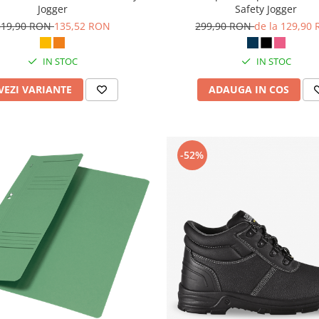
Jogger
Safety Jogger
319,90 RON
135,52 RON
299,90 RON
de la 129,90
IN STOC
IN STOC
VEZI VARIANTE
ADAUGA IN COS
-52%