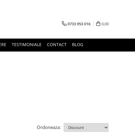
0733 953 016
0,00
ERE
TESTIMONIALE
CONTACT
BLOG
Ordoneaza: