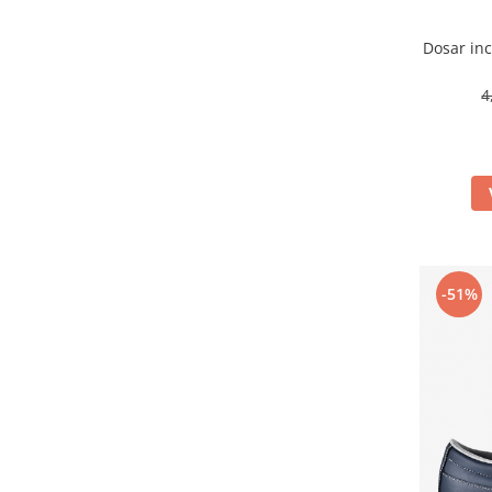
Masti de protectie respiratorie
Dosar inc
Sepci, caciuli si esarfe
Pachete promotionale
4
Accesorii pentru protectia muncii
Sosete de lucru
Branturi
Diverse accesorii
Articole de unica folosinta
Copii - tricouri si hanorace
-51%
Comunicare si prezentare
Flipchart-uri
Ecrane Interactive
Sisteme de afisare
Ecrane de proiectie
Accesorii prezentare