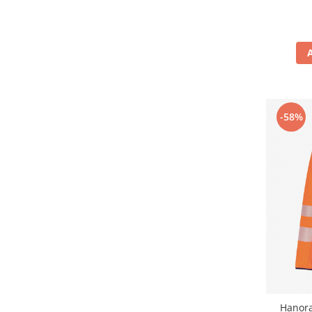
Articole pentru rufe, casa,
geamuri, mobila
Articole pentru birou, suprafete,
pardoseli
Intretinere si odorizante masina
Saci de gunoi
-58%
Accesorii pentru curatenie
Tipografie si stampile
Formulare tipizate
Caiete si blocnotesuri
personalizate
Stampile, tusiere si tus
Protectia muncii si Imbracaminte
Imbracaminte
Tricouri
Bluze & Pulovere
Hanora