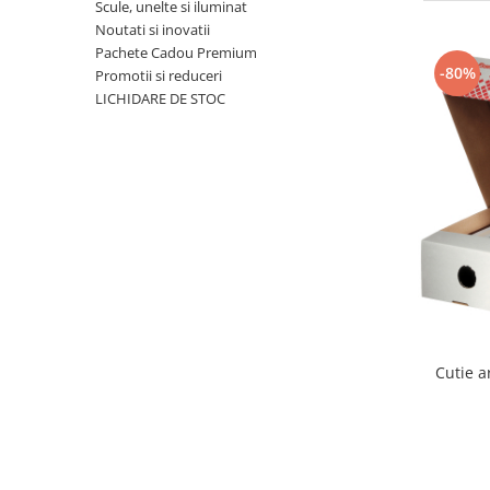
Bibliorafturi, caiete mecanice,
Scule, unelte si iluminat
separatoare
Noutati si inovatii
Pachete Cadou Premium
Capsatoare, capse si perforatoare
-80%
Promotii si reduceri
Caiete si blocnotesuri
LICHIDARE DE STOC
Dosare, folii protectie si mape
Accesorii diverse pentru birou
Etichetare si ambalare
Arhivare si depozitare
Instrumente de scris
Pixuri de plastic
Pixuri metalice
Pixuri cu gel
Cutie a
Stilouri
Seturi de scris Premium
Instrumente de scris eco
Creioane mecanice si grafit