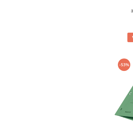
Camasi
Pantaloni
Pantaloni cu pieptar
Hanorace
Jachete
Impermeabile
Veste
Reflectorizante
Incaltaminte
-53%
Incaltaminte de lucru si protectie
Incaltaminte de oras si munte
Echipamente medicale
Manusi de protectie
Accesorii pentru protectia capului
Casti de protectie
Antifoane
Ochelari de protectie si viziere