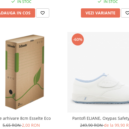
IN STOC
IN STOC
ADAUGA IN COS
VEZI VARIANTE
-60%
e arhivare 8cm Esselte Eco
Pantofi ELIANE, Oxypas Safet
5,65 RON
2,00 RON
249,90 RON
de la 99,90 