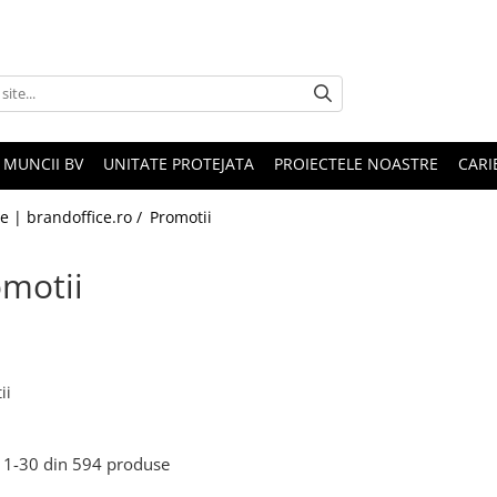
 MUNCII BV
UNITATE PROTEJATA
PROIECTELE NOASTRE
CARI
le | brandoffice.ro /
Promotii
motii
ii
1-
30
din
594
produse