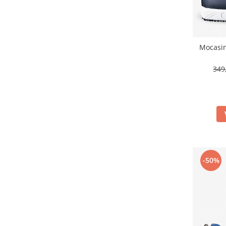
Table magnetice (whiteboard-uri)
Electronice si accesorii tech
Gadgeturi mobile
Mocasin
Securitate digitala
Adaptoare de calatorie
349
Baterii si acumulatori
Cabluri si conectivitate
Incarcatoare wireless
Incarcatoare cu fir si auto
Ceasuri smart - Smartwatch
Baterii externe - Powerbanks
-50%
Accesorii localizare (FindMy)
Cartuse, tonere, consumabile PC
Standuri PC si suporturi
ergonomice