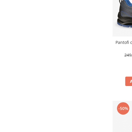
Suporturi si huse telefoane &
tablete
Periferice PC si accesorii
Ergnonomice
Audio
Boxe portabile
Pantofi 
Casti
249
Tehnica si mobilier pentru birou
Laminatoare
Folii laminare
Accesorii mobilier
Ghilotine și Trimmere
Calculatoare de birou
-50%
Distrugatoare documente
Cosuri de gunoi pentru birou
Scaune, birouri si produse