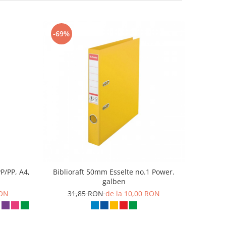
-69%
PP/PP, A4,
Biblioraft 50mm Esselte no.1 Power.
galben
RON
31,85 RON
de la 10,00 RON