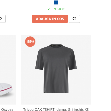
IN STOC
ADAUGA IN COS
-55%
A, Oxypas
Tricou OAK TSHIRT, dama, Gri inchis XS