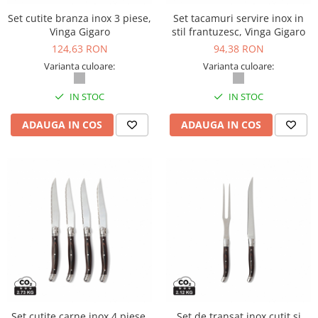
Set cutite branza inox 3 piese,
Set tacamuri servire inox in
Vinga Gigaro
stil frantuzesc, Vinga Gigaro
124,63 RON
94,38 RON
Varianta culoare:
Varianta culoare:
IN STOC
IN STOC
ADAUGA IN COS
ADAUGA IN COS
Set cutite carne inox 4 piese,
Set de transat inox cutit si