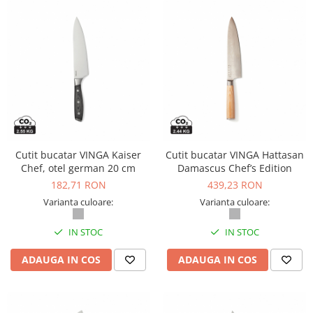
Camasi
Pantaloni
Pantaloni cu pieptar
Hanorace
Jachete
Impermeabile
Veste
Reflectorizante
Incaltaminte
Cutit bucatar VINGA Kaiser
Cutit bucatar VINGA Hattasan
Chef, otel german 20 cm
Damascus Chef’s Edition
Incaltaminte de lucru si protectie
182,71 RON
439,23 RON
Incaltaminte de oras si munte
Varianta culoare:
Varianta culoare:
Echipamente medicale
Manusi de protectie
IN STOC
IN STOC
Accesorii pentru protectia capului
ADAUGA IN COS
ADAUGA IN COS
Casti de protectie
Antifoane
Ochelari de protectie si viziere