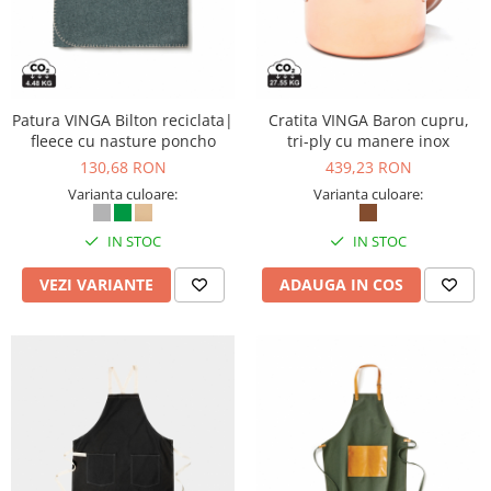
ergonomice
Masini de legat, indosariat si
accesorii
Protocol si HORECA
Patura VINGA Bilton reciclata|
Cratita VINGA Baron cupru,
Apa si bauturi racoritoare
fleece cu nasture poncho
tri-ply cu manere inox
Cafea, ceai, zahar, lapte
130,68 RON
439,23 RON
Casa si bucatarie
Varianta culoare:
Varianta culoare:
Cani si pahare
IN STOC
IN STOC
Bucatarie si servire
VEZI VARIANTE
ADAUGA IN COS
Textile si confort pentru casa
Decor si interior
Seturi si accesorii pentru vin
Rucsacuri si articole de calatorie
Rucsacuri
Trollere, genti si accesorii de voiaj
Genti de umar si borsete