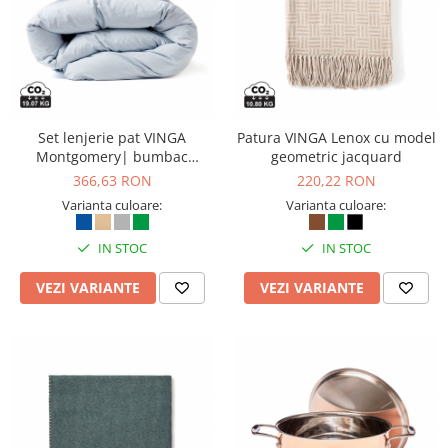
Suporturi si huse telefoane &
tablete
Periferice PC si accesorii
Ergnonomice
Audio
Set lenjerie pat VINGA
Patura VINGA Lenox cu model
Boxe portabile
Montgomery| bumbac
geometric jacquard
Casti
premium| 4 piese
366,63 RON
220,22 RON
Tehnica si mobilier pentru birou
Varianta culoare:
Varianta culoare:
Laminatoare
Folii laminare
IN STOC
IN STOC
Accesorii mobilier
VEZI VARIANTE
VEZI VARIANTE
Ghilotine și Trimmere
Calculatoare de birou
Distrugatoare documente
Cosuri de gunoi pentru birou
Scaune, birouri si produse