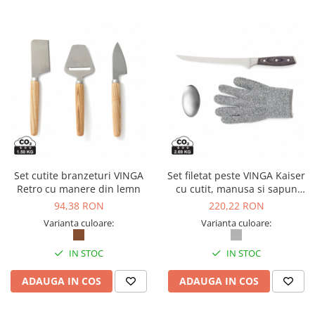
Articole pentru rufe, casa,
geamuri, mobila
Articole pentru birou, suprafete,
pardoseli
Intretinere si odorizante masina
Saci de gunoi
Accesorii pentru curatenie
Tipografie si stampile
Formulare tipizate
Set cutite branzeturi VINGA
Set filetat peste VINGA Kaiser
Caiete si blocnotesuri
Retro cu manere din lemn
cu cutit, manusa si sapun
personalizate
metalic
94,38 RON
220,22 RON
Stampile, tusiere si tus
Varianta culoare:
Varianta culoare:
Protectia muncii si Imbracaminte
IN STOC
IN STOC
Imbracaminte
ADAUGA IN COS
ADAUGA IN COS
Tricouri
Bluze & Pulovere