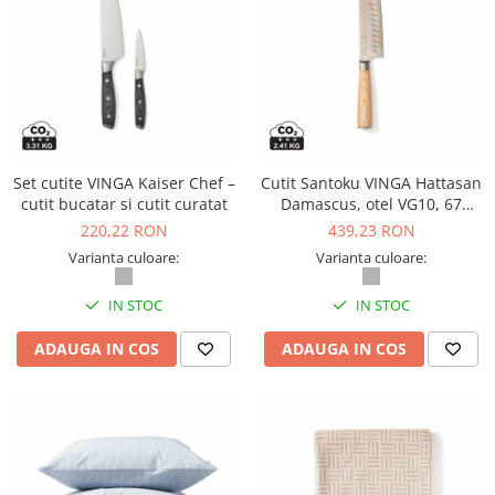
Table magnetice (whiteboard-uri)
Electronice si accesorii tech
Gadgeturi mobile
Securitate digitala
Adaptoare de calatorie
Baterii si acumulatori
Set cutite VINGA Kaiser Chef –
Cutit Santoku VINGA Hattasan
cutit bucatar si cutit curatat
Damascus, otel VG10, 67
Cabluri si conectivitate
straturi
220,22 RON
439,23 RON
Incarcatoare wireless
Varianta culoare:
Varianta culoare:
Incarcatoare cu fir si auto
IN STOC
IN STOC
Ceasuri smart - Smartwatch
Baterii externe - Powerbanks
ADAUGA IN COS
ADAUGA IN COS
Accesorii localizare (FindMy)
Cartuse, tonere, consumabile PC
Standuri PC si suporturi
ergonomice