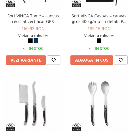
Seturi si scule de baza
Sort VINGA Tome – canvas
Sort VINGA Casbas – canvas
Masurare si taiere
reciclat certificat GRS
gros 400 g/mp cu detalii PU
Lampi portabile
elegante
160,93 RON
139,15 RON
Lanterne, lampi si accesorii
Varianta culoare:
Varianta culoare:
Pentru masini, biciclete si prim
IN STOC
IN STOC
ajutor
Noutati si inovatii
VEZI VARIANTE
ADAUGA IN COS
Pachete Cadou Premium
Promotii si reduceri
LICHIDARE DE STOC