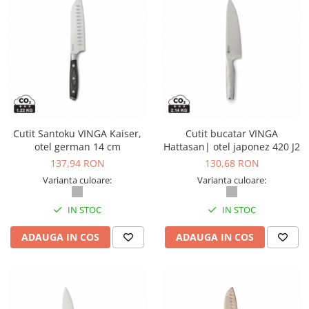
Masti de protectie respiratorie
Sepci, caciuli si esarfe
Pachete promotionale
Accesorii pentru protectia muncii
Sosete de lucru
Branturi
Diverse accesorii
Cutit Santoku VINGA Kaiser,
Cutit bucatar VINGA
Articole de unica folosinta
otel german 14 cm
Hattasan| otel japonez 420 J2
137,94 RON
130,68 RON
Copii - tricouri si hanorace
Varianta culoare:
Varianta culoare:
Comunicare si prezentare
Flipchart-uri
IN STOC
IN STOC
Ecrane Interactive
ADAUGA IN COS
ADAUGA IN COS
Sisteme de afisare
Ecrane de proiectie
Accesorii prezentare