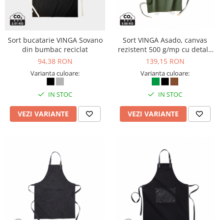
Genti, huse si rucsacuri de laptop
Genti de plaja si cumparaturi
Sort bucatarie VINGA Sovano
Sort VINGA Asado, canvas
Portofele si portcarduri RFID
din bumbac reciclat
rezistent 500 g/mp cu detalii
PU elegante
Sport si accesorii outdoor
94,38 RON
139,15 RON
Sticle, cani si termosuri to go
Varianta culoare:
Varianta culoare:
Sport, jocuri si accesorii
IN STOC
IN STOC
Gratare si picnic
VEZI VARIANTE
VEZI VARIANTE
Plaja si relaxare
Genti frigorifice
Ochelari de soare
Lanyards si brelocuri
Umbrele
Scule, unelte si iluminat
Unelte multifunctionale si bricege
(multitools)