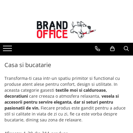
Toate Produsele
Unitate Protejata - PRODUCTIE
Hartie copiator si produse
tipografice
Produse consumabile din hartie
Casa si bucatarie
Detergenti si dezinfectanti
Formulare tipizate
Transforma-ti casa intr-un spatiu primitor si functional cu
Saci menajeri (Unitate Protejata)
produse atent alese pentru confort, design si utilitate. In
aceasta categorie gasesti
textile moi si calduroase,
Agende, calendare si organizatoare
decoratiuni
care creeaza o atmosfera relaxanta,
vesela si
Agende personalizabile
accesorii pentru servire eleganta, dar si seturi pentru
pasionatii de vin.
Fiecare produs este gandit pentru a aduce
Organizatoare business
stil si calitate in viata de zi cu zi, fie ca este vorba despre
Birotica si papetarie
bucatarie, dining sau zona de relaxare.
Hartie si articole din hartie