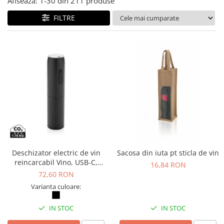
Afiseaza:
1-
30
din
211
produse
Bibliorafturi, caiete mecanice,
separatoare
FILTRE
Capsatoare, capse si perforatoare
Caiete si blocnotesuri
Dosare, folii protectie si mape
Accesorii diverse pentru birou
Etichetare si ambalare
Arhivare si depozitare
Instrumente de scris
Pixuri de plastic
Pixuri metalice
Deschizator electric de vin
Sacosa din iuta pt sticla de vin
reincarcabil Vino, USB-C,
Pixuri cu gel
16,84 RON
design elegant
72,60 RON
Stilouri
Varianta culoare:
Seturi de scris Premium
Instrumente de scris eco
IN STOC
IN STOC
Creioane mecanice si grafit