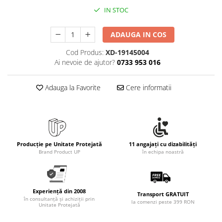
Rollere
IN STOC
Finelinere
Textmarkere
ADAUGA IN COS
Markere diverse
Cod Produs:
XD-19145004
Carioci si creioane colorate
Ai nevoie de ajutor?
0733 953 016
Rezerve instrumente scris
Tavite documente si suporturi
Adauga la Favorite
Cere informatii
Ascutitori, radiere, agrafe
Foarfece pentru birou
Curatenie si igiena
Produse Antibacteriene
Producție pe Unitate Protejată
11 angajați cu dizabilități
Brand Product UP
în echipa noastră
Articole pentru baie
Articole pentru bucatarie
Maturi, mopuri si galeti
Experiență din 2008
Transport GRATUIT
în consultanță și achiziții prin
Hartie igienica, prosoape hartie si
la comenzi peste 399 RON
Unitate Protejată
dispensere