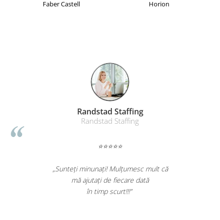
Table magnetice (whiteboard-uri)
Faber Castell
Horion
Electronice si accesorii tech
Gadgeturi mobile
Securitate digitala
Adaptoare de calatorie
Baterii si acumulatori
Cabluri si conectivitate
Incarcatoare wireless
Randstad Staffing
Randstad Staffing
Incarcatoare cu fir si auto
Ceasuri smart - Smartwatch
⭐⭐⭐⭐⭐
Baterii externe - Powerbanks
Accesorii localizare (FindMy)
„Sunteți minunați! Mulțumesc mult că
mă ajutați de fiecare dată
Cartuse, tonere, consumabile PC
în timp scurt!!!”
Standuri PC si suporturi
ergonomice