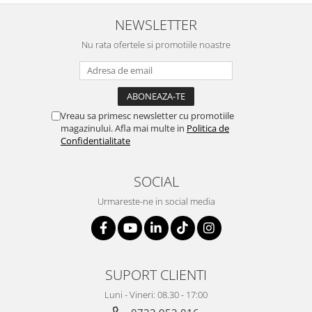
Suporturi si huse telefoane &
tablete
NEWSLETTER
Periferice PC si accesorii
Nu rata ofertele si promotiile noastre
Ergnonomice
Audio
Boxe portabile
Casti
Vreau sa primesc newsletter cu promotiile
magazinului. Afla mai multe in
Politica de
Tehnica si mobilier pentru birou
Confidentialitate
Laminatoare
Folii laminare
SOCIAL
Accesorii mobilier
Urmareste-ne in social media
Ghilotine și Trimmere
Calculatoare de birou
Distrugatoare documente
SUPORT CLIENTI
Cosuri de gunoi pentru birou
Luni - Vineri: 08.30 - 17:00
Scaune, birouri si produse