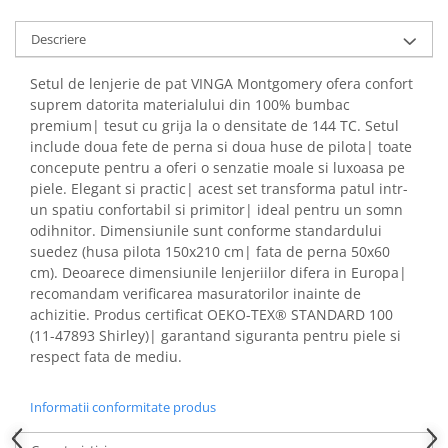
Articole pentru rufe, casa,
geamuri, mobila
Descriere
Articole pentru birou, suprafete,
pardoseli
Setul de lenjerie de pat VINGA Montgomery ofera confort
suprem datorita materialului din 100% bumbac
Intretinere si odorizante masina
premium| tesut cu grija la o densitate de 144 TC. Setul
Saci de gunoi
include doua fete de perna si doua huse de pilota| toate
concepute pentru a oferi o senzatie moale si luxoasa pe
Accesorii pentru curatenie
piele. Elegant si practic| acest set transforma patul intr-
Tipografie si stampile
un spatiu confortabil si primitor| ideal pentru un somn
Formulare tipizate
odihnitor. Dimensiunile sunt conforme standardului
suedez (husa pilota 150x210 cm| fata de perna 50x60
Caiete si blocnotesuri
cm). Deoarece dimensiunile lenjeriilor difera in Europa|
personalizate
recomandam verificarea masuratorilor inainte de
Stampile, tusiere si tus
achizitie. Produs certificat OEKO-TEX® STANDARD 100
(11-47893 Shirley)| garantand siguranta pentru piele si
Protectia muncii si Imbracaminte
respect fata de mediu.
Imbracaminte
Tricouri
Informatii conformitate produs
Bluze & Pulovere