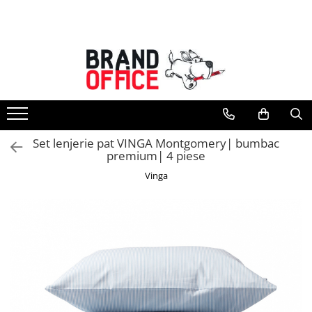
Toate Produsele
Unitate Protejata - PRODUCTIE
Hartie copiator si produse
tipografice
Produse consumabile din hartie
Set lenjerie pat VINGA Montgomery| bumbac
Detergenti si dezinfectanti
premium| 4 piese
Formulare tipizate
Vinga
Saci menajeri (Unitate Protejata)
Agende, calendare si organizatoare
Agende personalizabile
Organizatoare business
Birotica si papetarie
Hartie si articole din hartie