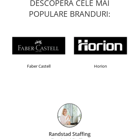
DESCOPERA CELE MAI
POPULARE BRANDURI:
l
Horion
Kensington
Liamed Brasov