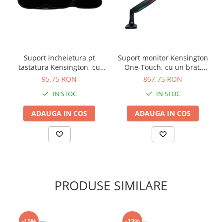
Suport incheietura pt
Suport monitor Kensington
tastatura Kensington, cu
One-Touch, cu un brat,
spuma, negru
negru
95,75 RON
867,75 RON
IN STOC
IN STOC
ADAUGA IN COS
ADAUGA IN COS
PRODUSE SIMILARE
-15%
-13%