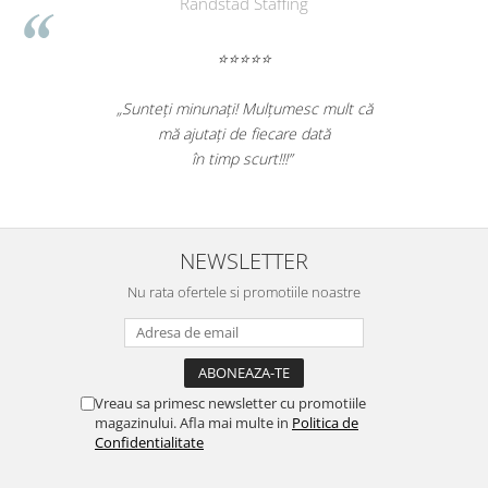
Liamed
⭐⭐⭐⭐⭐
„Promotionalele sunt minunate,
„Ne bucu
colegii mei au fost foarte incantati,
ne declara
la fel si clientii nostri!”
si
NEWSLETTER
Nu rata ofertele si promotiile noastre
Vreau sa primesc newsletter cu promotiile
magazinului. Afla mai multe in
Politica de
Confidentialitate