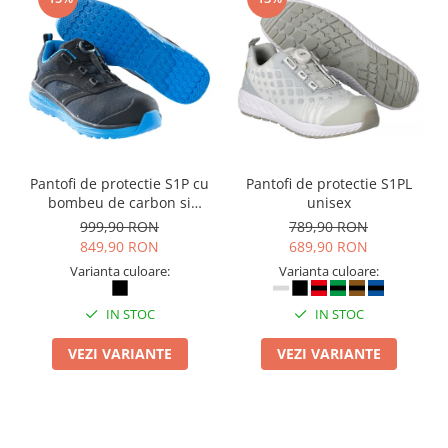
Pantofi de protectie S1P cu
Pantofi de protectie S1PL
bombeu de carbon si
unisex
inchidere BOAÂ® Fit
999,90 RON
789,90 RON
849,90 RON
689,90 RON
Varianta culoare:
Varianta culoare:
IN STOC
IN STOC
VEZI VARIANTE
VEZI VARIANTE