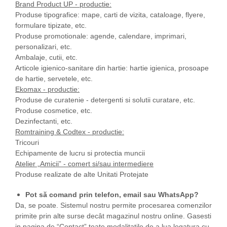
Brand Product UP - productie:
Produse tipografice: mape, carti de vizita, cataloage, flyere,
formulare tipizate, etc.
Produse promotionale: agende, calendare, imprimari,
personalizari, etc.
Ambalaje, cutii, etc.
Articole igienico-sanitare din hartie: hartie igienica, prosoape
de hartie, servetele, etc.
Ekomax - productie:
Produse de curatenie - detergenti si solutii curatare, etc.
Produse cosmetice, etc.
Dezinfectanti, etc.
Romtraining & Codtex - productie:
Tricouri
Echipamente de lucru si protectia muncii
Atelier „Amicii” - comert si/sau intermediere
Produse realizate de alte Unitati Protejate
Pot să comand prin telefon, email sau WhatsApp?
Da, se poate. Sistemul nostru permite procesarea comenzilor
primite prin alte surse decât magazinul nostru online. Gasesti
in pagina de “Contact” toate modalitatile de a lua legatura cu