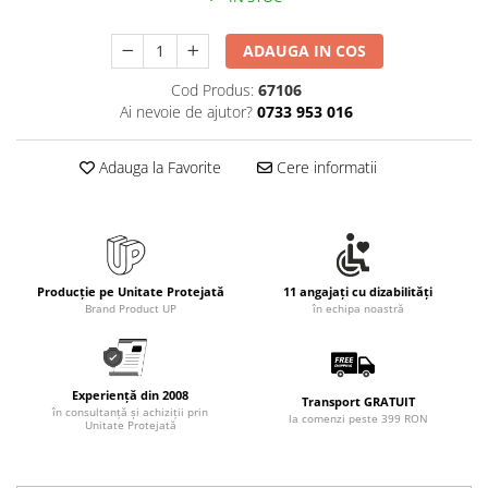
ADAUGA IN COS
Cod Produs:
67106
Ai nevoie de ajutor?
0733 953 016
Adauga la Favorite
Cere informatii
Producție pe Unitate Protejată
11 angajați cu dizabilități
Brand Product UP
în echipa noastră
Experiență din 2008
Transport GRATUIT
în consultanță și achiziții prin
la comenzi peste 399 RON
Unitate Protejată