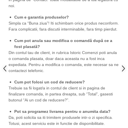
noi.
Cum e garantia produselor?
Simpla ca “Buna ziua”! Iti schimbam orice produs neconform.
Fara complicatii, fara discutii interminabile, fara timp pierdut.
Cum pot anula sau modifica o comandă după ce a
fost plasată?
Din contul tau de client, in rubrica Istoric Comenzi poti anula
o comanda plasata, doar daca aceasta nu a fost inca
expediata. Pentru a modifica o comanda, este necesar sa ne
contactezi telefonic.
Cum pot folosi un cod de reducere?
Trebuie sa fii logat/a in contul de client si in pagina de
finalizare comanda, in partea dreapta, sub “Total”, gasesti
butonul “Ai un cod de reducere?”.
Pot sa programez livrarea pentru o anumita data?
Da, poti solicita sa iti trimitem produsele intr-o zi specifica.
Totusi, acest serviciu este in functie de disponibilitate.