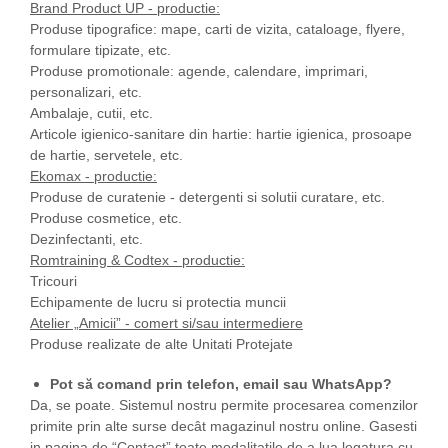
Brand Product UP - productie:
Produse tipografice: mape, carti de vizita, cataloage, flyere,
formulare tipizate, etc.
Produse promotionale: agende, calendare, imprimari,
personalizari, etc.
Ambalaje, cutii, etc.
Articole igienico-sanitare din hartie: hartie igienica, prosoape
de hartie, servetele, etc.
Ekomax - productie:
Produse de curatenie - detergenti si solutii curatare, etc.
Produse cosmetice, etc.
Dezinfectanti, etc.
Romtraining & Codtex - productie:
Tricouri
Echipamente de lucru si protectia muncii
Atelier „Amicii” - comert si/sau intermediere
Produse realizate de alte Unitati Protejate
Pot să comand prin telefon, email sau WhatsApp?
Da, se poate. Sistemul nostru permite procesarea comenzilor
primite prin alte surse decât magazinul nostru online. Gasesti
in pagina de “Contact” toate modalitatile de a lua legatura cu