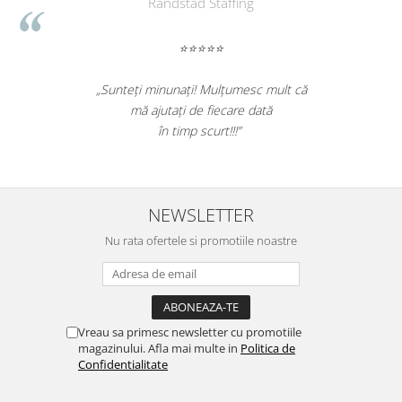
d
Farmacom
⭐
⭐⭐⭐⭐⭐
unt minunate,
„Ne bucuram pentru reluarea 
oarte incantati,
ne declaram multumiti pentru p
i nostri!”
si finalizate cu succes l
NEWSLETTER
Nu rata ofertele si promotiile noastre
Vreau sa primesc newsletter cu promotiile
magazinului. Afla mai multe in
Politica de
Confidentialitate