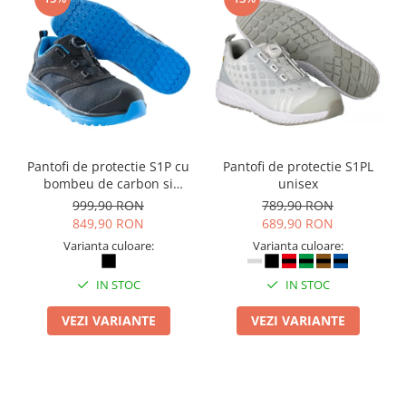
Pantofi de protectie S1P cu
Pantofi de protectie S1PL
bombeu de carbon si
unisex
inchidere BOAÂ® Fit
999,90 RON
789,90 RON
849,90 RON
689,90 RON
Varianta culoare:
Varianta culoare:
IN STOC
IN STOC
VEZI VARIANTE
VEZI VARIANTE