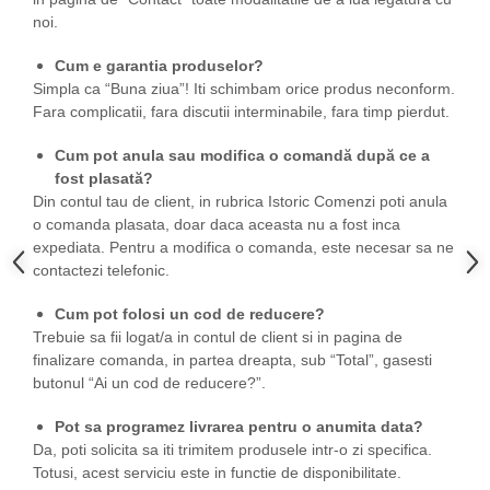
noi.
Cum e garantia produselor?
Simpla ca “Buna ziua”! Iti schimbam orice produs neconform.
Fara complicatii, fara discutii interminabile, fara timp pierdut.
Cum pot anula sau modifica o comandă după ce a
fost plasată?
Din contul tau de client, in rubrica Istoric Comenzi poti anula
o comanda plasata, doar daca aceasta nu a fost inca
expediata. Pentru a modifica o comanda, este necesar sa ne
contactezi telefonic.
Cum pot folosi un cod de reducere?
Trebuie sa fii logat/a in contul de client si in pagina de
finalizare comanda, in partea dreapta, sub “Total”, gasesti
butonul “Ai un cod de reducere?”.
Pot sa programez livrarea pentru o anumita data?
Da, poti solicita sa iti trimitem produsele intr-o zi specifica.
Totusi, acest serviciu este in functie de disponibilitate.