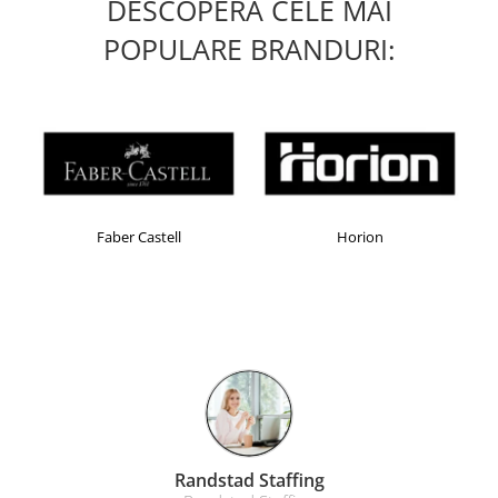
DESCOPERA CELE MAI
POPULARE BRANDURI:
Horion
Kensington
rasov
Farmacom Bra