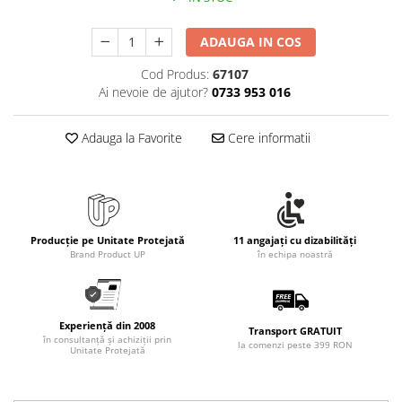
ADAUGA IN COS
Cod Produs:
67107
Ai nevoie de ajutor?
0733 953 016
Adauga la Favorite
Cere informatii
Producție pe Unitate Protejată
11 angajați cu dizabilități
Brand Product UP
în echipa noastră
Experiență din 2008
Transport GRATUIT
în consultanță și achiziții prin
la comenzi peste 399 RON
Unitate Protejată