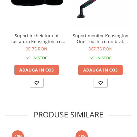
Suport incheietura pt
Suport monitor Kensington
tastatura Kensington, cu
One-Touch, cu un brat,
spuma, negru
negru
95,75 RON
867,75 RON
IN STOC
IN STOC
ADAUGA IN COS
ADAUGA IN COS
PRODUSE SIMILARE
-15%
-13%