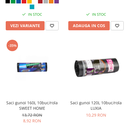
Seturi si scule de baza
IN STOC
IN STOC
Masurare si taiere
Lampi portabile
VEZI VARIANTE
ADAUGA IN COS
Lanterne, lampi si accesorii
Pentru masini, biciclete si prim
-35%
ajutor
Noutati si inovatii
Pachete Cadou Premium
Promotii si reduceri
LICHIDARE DE STOC
Saci gunoi 160L 10buc/rola
Saci gunoi 120L 10buc/rola
SWEET HOME
LUXIA
13,72 RON
10,29 RON
8,92 RON