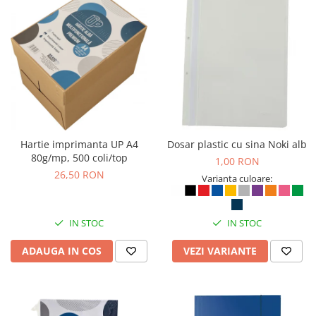
Bibliorafturi, caiete mecanice,
separatoare
Capsatoare, capse si perforatoare
Caiete si blocnotesuri
Dosare, folii protectie si mape
Accesorii diverse pentru birou
Etichetare si ambalare
Hartie imprimanta UP A4
Dosar plastic cu sina Noki alb
Arhivare si depozitare
80g/mp, 500 coli/top
1,00 RON
Instrumente de scris
26,50 RON
Varianta culoare:
Pixuri de plastic
Pixuri metalice
IN STOC
IN STOC
Pixuri cu gel
Stilouri
ADAUGA IN COS
VEZI VARIANTE
Seturi de scris Premium
Instrumente de scris eco
Creioane mecanice si grafit