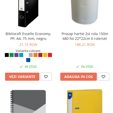
Masti de protectie respiratorie
Sepci, caciuli si esarfe
Pachete promotionale
Accesorii pentru protectia muncii
Sosete de lucru
Biblioraft Esselte Economy,
Prosop hartie 2st rola 150m
PP, A4, 75 mm, negru
680 foi 22*22cm 6 role/set
Branturi
21,15 RON
186,21 RON
Diverse accesorii
Varianta culoare:
Articole de unica folosinta
Copii - tricouri si hanorace
IN STOC
IN STOC
Comunicare si prezentare
Flipchart-uri
VEZI VARIANTE
ADAUGA IN COS
Ecrane Interactive
Sisteme de afisare
Ecrane de proiectie
Accesorii prezentare