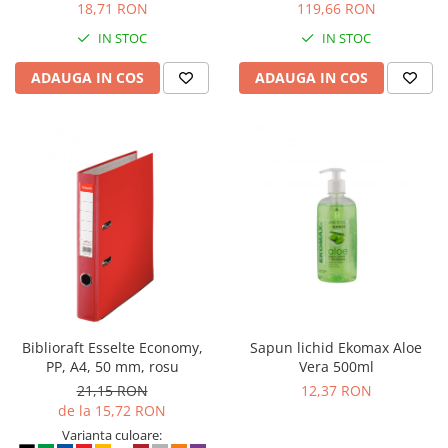
18,71 RON
119,66 RON
Genti, huse si rucsacuri de laptop
IN STOC
IN STOC
Genti de plaja si cumparaturi
ADAUGA IN COS
ADAUGA IN COS
Portofele si portcarduri RFID
Sport si accesorii outdoor
Sticle, cani si termosuri to go
Sport, jocuri si accesorii
Gratare si picnic
Plaja si relaxare
Genti frigorifice
Ochelari de soare
Lanyards si brelocuri
Biblioraft Esselte Economy,
Sapun lichid Ekomax Aloe
Umbrele
PP, A4, 50 mm, rosu
Vera 500ml
21,15 RON
12,37 RON
Scule, unelte si iluminat
de la 15,72 RON
Unelte multifunctionale si bricege
Varianta culoare:
(multitools)