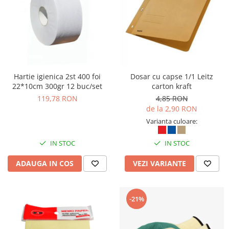
Articole pentru rufe, casa,
geamuri, mobila
Articole pentru birou, suprafete,
pardoseli
Intretinere si odorizante masina
Saci de gunoi
Hartie igienica 2st 400 foi
Dosar cu capse 1/1 Leitz
22*10cm 300gr 12 buc/set
carton kraft
Accesorii pentru curatenie
119,78 RON
4,85 RON
Tipografie si stampile
de la 2,90 RON
Formulare tipizate
Varianta culoare:
Caiete si blocnotesuri
IN STOC
IN STOC
personalizate
Stampile, tusiere si tus
ADAUGA IN COS
VEZI VARIANTE
Protectia muncii si Imbracaminte
Imbracaminte
-21%
Tricouri
Bluze & Pulovere