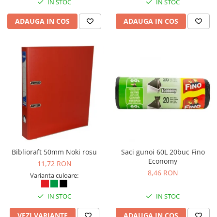
IN STOC
IN STOC
ADAUGA IN COS
ADAUGA IN COS
Biblioraft 50mm Noki rosu
Saci gunoi 60L 20buc Fino
Economy
11,72 RON
8,46 RON
Varianta culoare:
IN STOC
IN STOC
VEZI VARIANTE
ADAUGA IN COS