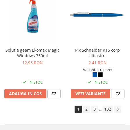
Solutie geam Ekomax Magic
Pix Schneider K15 corp
Windows 750ml
albastru
12,93 RON
2,41 RON
Varianta culoare:
IN STOC
IN STOC
ADAUGA IN COS
VEZI VARIANTE
1
2
3
132
...