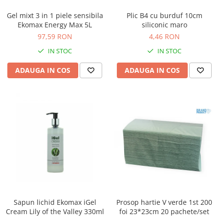
ergonomice
Gel mixt 3 in 1 piele sensibila
Plic B4 cu burduf 10cm
Masini de legat, indosariat si
Ekomax Energy Max 5L
siliconic maro
accesorii
97,59 RON
4,46 RON
Protocol si HORECA
IN STOC
IN STOC
Apa si bauturi racoritoare
ADAUGA IN COS
ADAUGA IN COS
Cafea, ceai, zahar, lapte
Casa si bucatarie
Cani si pahare
Bucatarie si servire
Textile si confort pentru casa
Decor si interior
Seturi si accesorii pentru vin
Rucsacuri si articole de calatorie
Rucsacuri
Sapun lichid Ekomax iGel
Prosop hartie V verde 1st 200
Trollere, genti si accesorii de voiaj
Cream Lily of the Valley 330ml
foi 23*23cm 20 pachete/set
Genti de umar si borsete