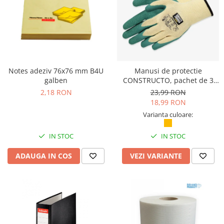
Camasi
Pantaloni
Pantaloni cu pieptar
Hanorace
Jachete
Impermeabile
Notes adeziv 76x76 mm B4U
Manusi de protectie
Veste
galben
CONSTRUCTO, pachet de 3
perechi, Safety Jogger
2,18 RON
23,99 RON
Reflectorizante
18,99 RON
Incaltaminte
Varianta culoare:
Incaltaminte de lucru si protectie
Incaltaminte de oras si munte
IN STOC
IN STOC
Echipamente medicale
ADAUGA IN COS
VEZI VARIANTE
Manusi de protectie
Accesorii pentru protectia capului
Casti de protectie
Antifoane
Ochelari de protectie si viziere