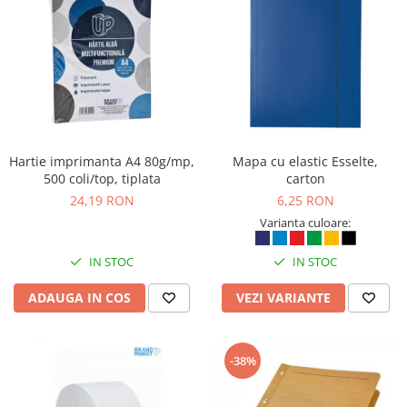
Rollere
Finelinere
Textmarkere
Markere diverse
Carioci si creioane colorate
Rezerve instrumente scris
Tavite documente si suporturi
Hartie imprimanta A4 80g/mp,
Mapa cu elastic Esselte,
Ascutitori, radiere, agrafe
500 coli/top, tiplata
carton
24,19 RON
6,25 RON
Foarfece pentru birou
Varianta culoare:
Curatenie si igiena
Produse Antibacteriene
IN STOC
IN STOC
Articole pentru baie
ADAUGA IN COS
VEZI VARIANTE
Articole pentru bucatarie
Maturi, mopuri si galeti
-38%
Hartie igienica, prosoape hartie si
dispensere