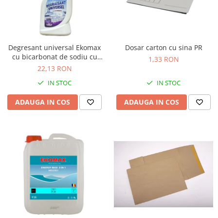
Suporturi si huse telefoane &
tablete
Periferice PC si accesorii
Ergnonomice
Degresant universal Ekomax
Dosar carton cu sina PR
Audio
cu bicarbonat de sodiu cu
1,33 RON
pulverizator 500ml
Boxe portabile
22,13 RON
Casti
IN STOC
IN STOC
Tehnica si mobilier pentru birou
ADAUGA IN COS
ADAUGA IN COS
Laminatoare
Folii laminare
Accesorii mobilier
Ghilotine și Trimmere
Calculatoare de birou
Distrugatoare documente
Cosuri de gunoi pentru birou
Scaune, birouri si produse