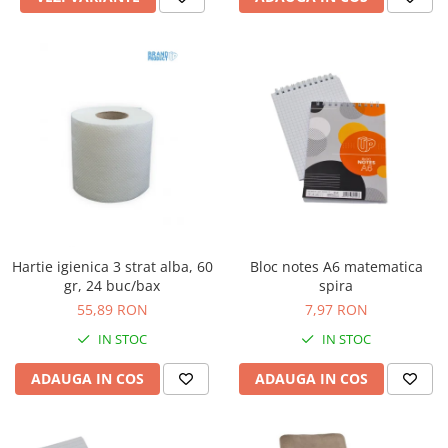
Hartie igienica 3 strat alba, 60
Bloc notes A6 matematica
gr, 24 buc/bax
spira
55,89 RON
7,97 RON
IN STOC
IN STOC
ADAUGA IN COS
ADAUGA IN COS