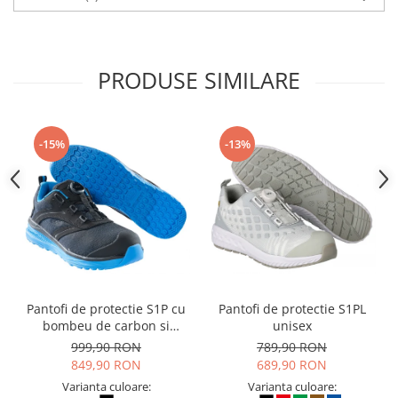
PRODUSE SIMILARE
-15%
-13%
Pantofi de protectie S1P cu
Pantofi de protectie S1PL
bombeu de carbon si
unisex
inchidere BOAÂ® Fit
999,90 RON
789,90 RON
849,90 RON
689,90 RON
Varianta culoare:
Varianta culoare: