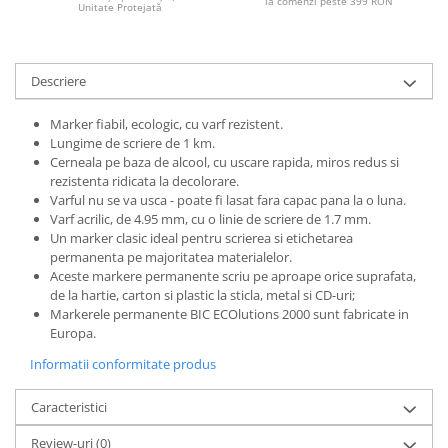
la comenzi peste 399 RON
Unitate Protejată
Descriere
Marker fiabil, ecologic, cu varf rezistent.
Lungime de scriere de 1 km.
Cerneala pe baza de alcool, cu uscare rapida, miros redus si
rezistenta ridicata la decolorare.
Varful nu se va usca - poate fi lasat fara capac pana la o luna.
Varf acrilic, de 4.95 mm, cu o linie de scriere de 1.7 mm.
Un marker clasic ideal pentru scrierea si etichetarea
permanenta pe majoritatea materialelor.
Aceste markere permanente scriu pe aproape orice suprafata,
de la hartie, carton si plastic la sticla, metal si CD-uri;
Markerele permanente BIC ECOlutions 2000 sunt fabricate in
Europa.
Informatii conformitate produs
Caracteristici
Review-uri
(0)