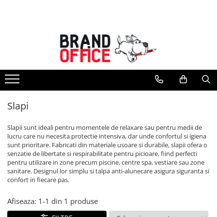
Toate Produsele
Unitate Protejata - PRODUCTIE
Hartie copiator si produse
tipografice
Produse consumabile din hartie
Slapi
Detergenti si dezinfectanti
Formulare tipizate
Slapii sunt ideali pentru momentele de relaxare sau pentru medii de
Saci menajeri (Unitate Protejata)
lucru care nu necesita protectie intensiva, dar unde confortul si igiena
sunt prioritare. Fabricati din materiale usoare si durabile, slapii ofera o
Agende, calendare si organizatoare
senzatie de libertate si respirabilitate pentru picioare, fiind perfecti
Agende personalizabile
pentru utilizare in zone precum piscine, centre spa, vestiare sau zone
sanitare. Designul lor simplu si talpa anti-alunecare asigura siguranta si
Organizatoare business
confort in fiecare pas.
Birotica si papetarie
Afiseaza:
1-
1
din
1
produse
Hartie si articole din hartie