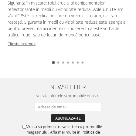
Articole pentru rufe, casa,
Siguranța în mișcare: rolul crucial al echipamentelor
geamuri, mobila
reflectorizante în medii cu vizibilitate redusă „Aoleu, nu te-am
văzut!” Este fix replica pe care nu vrei nici s-o auzi, nici s-o
Articole pentru birou, suprafete,
rostești. Siguranța în medii cu vizibilitate redusă este esențială
pardoseli
pentru prevenirea accidentelor. Indiferent că este vorba de
Intretinere si odorizante masina
traficul rutier sau de locuri de muncă periculoase,...
Saci de gunoi
Citeste mai mult
Accesorii pentru curatenie
Tipografie si stampile
Formulare tipizate
Caiete si blocnotesuri
personalizate
NEWSLETTER
Stampile, tusiere si tus
Nu rata ofertele si promotiile noastre
Protectia muncii si Imbracaminte
Imbracaminte
Tricouri
Vreau sa primesc newsletter cu promotiile
Bluze & Pulovere
magazinului. Afla mai multe in
Politica de