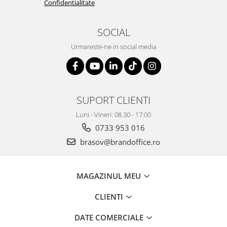
Camasi
Confidentialitate
Pantaloni
Pantaloni cu pieptar
SOCIAL
Hanorace
Urmareste-ne in social media
Jachete
Impermeabile
Veste
Reflectorizante
SUPORT CLIENTI
Incaltaminte
Luni - Vineri: 08.30 - 17:00
Incaltaminte de lucru si protectie
0733 953 016
Incaltaminte de oras si munte
brasov@brandoffice.ro
Echipamente medicale
Manusi de protectie
MAGAZINUL MEU
Accesorii pentru protectia capului
CLIENTI
Casti de protectie
Antifoane
DATE COMERCIALE
Ochelari de protectie si viziere