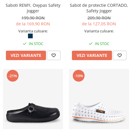
Camasi
Saboti REMY, Oxypas Safety
Sabot de protectie CORTADO,
Pantaloni
Jogger
Safety Jogger
Pantaloni cu pieptar
199,90 RON
209,90 RON
de la 169,90 RON
de la 127,05 RON
Hanorace
Varianta culoare:
Varianta culoare:
Jachete
Impermeabile
IN STOC
IN STOC
Veste
Reflectorizante
VEZI VARIANTE
VEZI VARIANTE
Incaltaminte
Incaltaminte de lucru si protectie
-21%
-10%
Incaltaminte de oras si munte
Echipamente medicale
Manusi de protectie
Accesorii pentru protectia capului
Casti de protectie
Antifoane
Ochelari de protectie si viziere