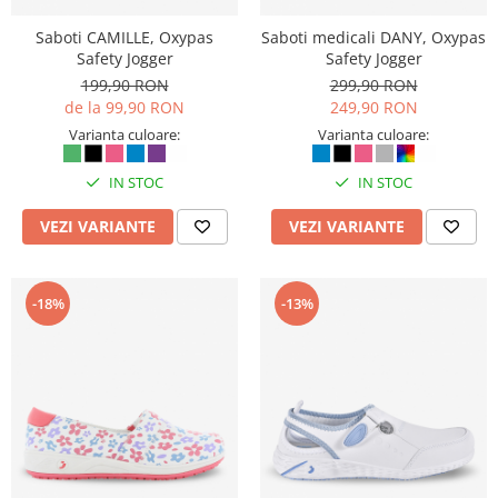
Rollere
Finelinere
Saboti CAMILLE, Oxypas
Saboti medicali DANY, Oxypas
Safety Jogger
Safety Jogger
Textmarkere
199,90 RON
299,90 RON
Markere diverse
de la 99,90 RON
249,90 RON
Carioci si creioane colorate
Varianta culoare:
Varianta culoare:
Rezerve instrumente scris
Tavite documente si suporturi
IN STOC
IN STOC
Ascutitori, radiere, agrafe
VEZI VARIANTE
VEZI VARIANTE
Foarfece pentru birou
Curatenie si igiena
-18%
-13%
Produse Antibacteriene
Articole pentru baie
Articole pentru bucatarie
Maturi, mopuri si galeti
Hartie igienica, prosoape hartie si
dispensere