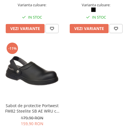
Varianta culoare:
Varianta culoare:
IN STOC
IN STOC
VEZI VARIANTE
VEZI VARIANTE
-11%
Sabot de protectie Portwest
FW82 Steelite SB AE WRU cu
bombeu metalic
179,90 RON
159,90 RON