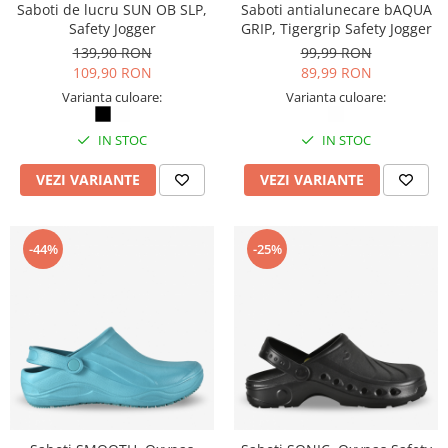
Saboti de lucru SUN OB SLP,
Saboti antialunecare bAQUA
Masti de protectie respiratorie
Safety Jogger
GRIP, Tigergrip Safety Jogger
Sepci, caciuli si esarfe
139,90 RON
99,99 RON
Pachete promotionale
109,90 RON
89,99 RON
Varianta culoare:
Varianta culoare:
Accesorii pentru protectia muncii
Sosete de lucru
IN STOC
IN STOC
Branturi
VEZI VARIANTE
VEZI VARIANTE
Diverse accesorii
Articole de unica folosinta
Copii - tricouri si hanorace
-44%
-25%
Comunicare si prezentare
Flipchart-uri
Ecrane Interactive
Sisteme de afisare
Ecrane de proiectie
Accesorii prezentare