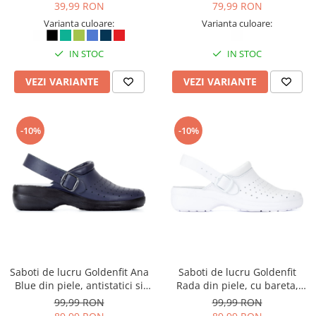
39,99 RON
79,99 RON
Varianta culoare:
Varianta culoare:
IN STOC
IN STOC
VEZI VARIANTE
VEZI VARIANTE
-10%
-10%
Saboti de lucru Goldenfit Ana
Saboti de lucru Goldenfit
Blue din piele, antistatici si
Rada din piele, cu bareta,
antiderapanti
antistatici si antiderapanti
99,99 RON
99,99 RON