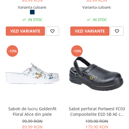
89,99 RON
89,99 RON
Varianta culoare:
Varianta culoare:
IN STOC
IN STOC
VEZI VARIANTE
VEZI VARIANTE
-10%
-10%
Saboti de lucru Goldenfit
Sabot perforat Portwest FC03
Floral Alice din piele
Compositelite ESD SB AE cu
bombeu compozit
99,99 RON
199,90 RON
89,99 RON
179,90 RON