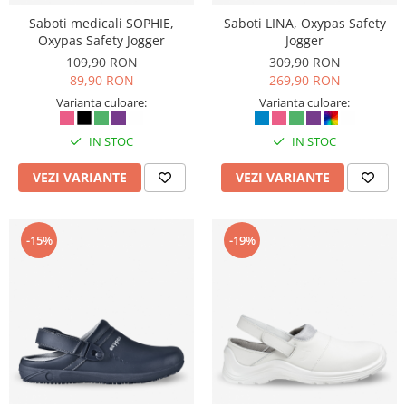
Articole pentru rufe, casa,
Saboti medicali SOPHIE,
Saboti LINA, Oxypas Safety
geamuri, mobila
Oxypas Safety Jogger
Jogger
Articole pentru birou, suprafete,
109,90 RON
309,90 RON
pardoseli
89,90 RON
269,90 RON
Intretinere si odorizante masina
Varianta culoare:
Varianta culoare:
Saci de gunoi
IN STOC
IN STOC
Accesorii pentru curatenie
VEZI VARIANTE
VEZI VARIANTE
Tipografie si stampile
Formulare tipizate
Caiete si blocnotesuri
-15%
-19%
personalizate
Stampile, tusiere si tus
Protectia muncii si Imbracaminte
Imbracaminte
Tricouri
Bluze & Pulovere