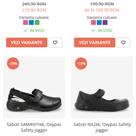
249,90 RON
199,90 RON
Seturi si scule de baza
219,90 RON
de la 169,90 RON
Masurare si taiere
Varianta culoare:
Varianta culoare:
Lampi portabile
IN STOC
IN STOC
Lanterne, lampi si accesorii
VEZI VARIANTE
VEZI VARIANTE
Pentru masini, biciclete si prim
ajutor
Noutati si inovatii
-18%
-18%
Pachete Cadou Premium
Promotii si reduceri
LICHIDARE DE STOC
Saboti SAMANTHA, Oxypas
Saboti NILDA, Oxypas Safety
Safety Jogger
Jogger