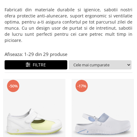
Bibliorafturi, caiete mecanice,
separatoare
Fabricati din materiale durabile si igienice, sabotii nostri
ofera protectie anti-alunecare, suport ergonomic si ventilatie
Capsatoare, capse si perforatoare
optima, pentru a-ti asigura confortul pe tot parcursul zilei de
Caiete si blocnotesuri
munca. Cu un design usor de purtat si de intretinut, sabotii
de lucru sunt perfecti pentru cei care petrec mult timp in
Dosare, folii protectie si mape
picioare.
Accesorii diverse pentru birou
Afiseaza:
1-
29
din
29
produse
Etichetare si ambalare
Arhivare si depozitare
FILTRE
Instrumente de scris
Pixuri de plastic
-50%
-17%
Pixuri metalice
Pixuri cu gel
Stilouri
Seturi de scris Premium
Instrumente de scris eco
Creioane mecanice si grafit