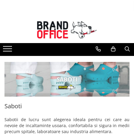
Toate Produsele
Unitate Protejata - PRODUCTIE
Hartie copiator si produse
tipografice
Produse consumabile din hartie
Detergenti si dezinfectanti
Formulare tipizate
Saci menajeri (Unitate Protejata)
Agende, calendare si organizatoare
Agende personalizabile
Saboti
Organizatoare business
Birotica si papetarie
Sabotii de lucru sunt alegerea ideala pentru cei care au
nevoie de incaltaminte usoara, confortabila si sigura in medii
Hartie si articole din hartie
precum spitale, laboratoare sau industria alimentara.