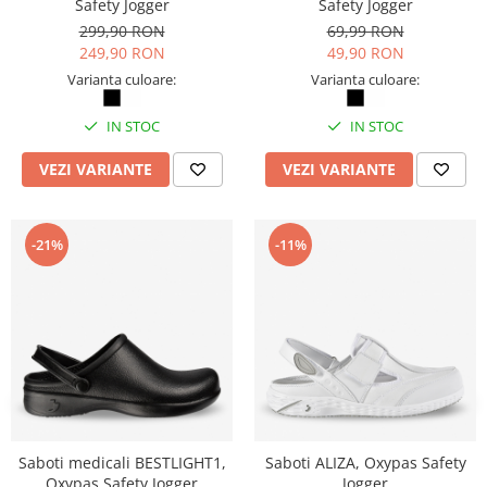
Safety Jogger
Safety Jogger
ergonomice
299,90 RON
69,99 RON
Masini de legat, indosariat si
249,90 RON
49,90 RON
accesorii
Varianta culoare:
Varianta culoare:
Protocol si HORECA
Apa si bauturi racoritoare
IN STOC
IN STOC
Cafea, ceai, zahar, lapte
VEZI VARIANTE
VEZI VARIANTE
Casa si bucatarie
Cani si pahare
-21%
-11%
Bucatarie si servire
Textile si confort pentru casa
Decor si interior
Seturi si accesorii pentru vin
Rucsacuri si articole de calatorie
Rucsacuri
Trollere, genti si accesorii de voiaj
Saboti medicali BESTLIGHT1,
Saboti ALIZA, Oxypas Safety
Oxypas Safety Jogger
Jogger
Genti de umar si borsete