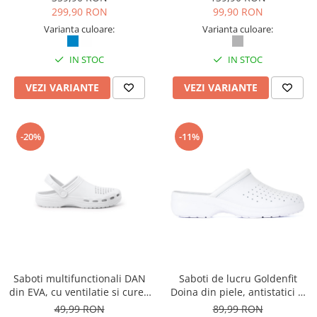
299,90 RON
99,90 RON
Varianta culoare:
Varianta culoare:
IN STOC
IN STOC
VEZI VARIANTE
VEZI VARIANTE
-20%
-11%
Saboti multifunctionali DAN
Saboti de lucru Goldenfit
din EVA, cu ventilatie si curea
Doina din piele, antistatici si
reglabila
antiderapanti
49,99 RON
89,99 RON