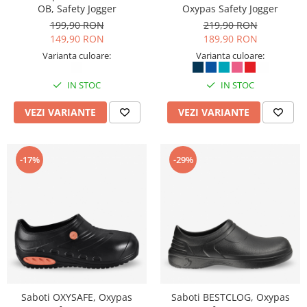
Suporturi si huse telefoane &
OB, Safety Jogger
Oxypas Safety Jogger
tablete
199,90 RON
219,90 RON
149,90 RON
189,90 RON
Periferice PC si accesorii
Ergnonomice
Varianta culoare:
Varianta culoare:
Audio
IN STOC
IN STOC
Boxe portabile
VEZI VARIANTE
VEZI VARIANTE
Casti
Tehnica si mobilier pentru birou
Laminatoare
-17%
-29%
Folii laminare
Accesorii mobilier
Ghilotine și Trimmere
Calculatoare de birou
Distrugatoare documente
Cosuri de gunoi pentru birou
Saboti OXYSAFE, Oxypas
Saboti BESTCLOG, Oxypas
Scaune, birouri si produse