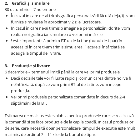
Articole pentru rufe, casa,
2. Grafică și simulare
geamuri, mobila
30 octombrie – 7 noiembrie
În cazul în care ne-ai trimis grafica personalizării făcută deja, îți vom
Articole pentru birou, suprafete,
furniza simularea în aproximativ 2 zile lucrătoare.
pardoseli
În cazul în care ne-ai trimis o imagine a personalizării dorite, vom
realiza noi grafica iar simularea o vei primi în 5 zile
Intretinere si odorizante masina
! este important să primim BT-ul de la tine (bunul de tipar) în
Saci de gunoi
aceeași zi în care ți-am trimis simularea. Fiecare zi întârziată se
adaugă la timpul de livrare.
Accesorii pentru curatenie
Tipografie si stampile
3. Producție și livrare
Formulare tipizate
6 decembrie – termenul limită până la care vei primi produsele
Dacă deciziile tale vor fi luate rapid și comunicarea dintre noi va fi
Caiete si blocnotesuri
neîntârziată, după ce vom primi BT-ul de la tine, vom începe
personalizate
producția.
Vei primi produsele personalizate comandate în decurs de 2-4
Stampile, tusiere si tus
săptămâni de la BT.
Protectia muncii si Imbracaminte
Imbracaminte
Estimarea de mai sus este valabila pentru produsele care se realizează
la comandă și se face producție de la cap la coadă. În cazul produselor
Tricouri
de serie, care necesită doar personalizare, timpul de execuție este mult
Bluze & Pulovere
mai mic, de ordinul 7 – 14 zile de la bunul de tipar.