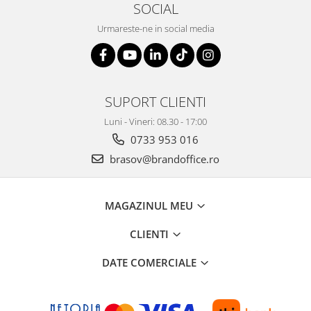
Table magnetice (whiteboard-uri)
SOCIAL
Electronice si accesorii tech
Urmareste-ne in social media
Gadgeturi mobile
Securitate digitala
Adaptoare de calatorie
SUPORT CLIENTI
Baterii si acumulatori
Luni - Vineri: 08.30 - 17:00
Cabluri si conectivitate
0733 953 016
Incarcatoare wireless
brasov@brandoffice.ro
Incarcatoare cu fir si auto
Ceasuri smart - Smartwatch
MAGAZINUL MEU
Baterii externe - Powerbanks
CLIENTI
Accesorii localizare (FindMy)
Cartuse, tonere, consumabile PC
DATE COMERCIALE
Standuri PC si suporturi
ergonomice