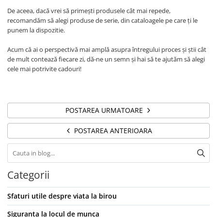
Camasi
De aceea, dacă vrei să primești produsele cât mai repede,
Pantaloni
recomandăm să alegi produse de serie, din cataloagele pe care ți le
Pantaloni cu pieptar
punem la dispozitie.
Hanorace
Acum că ai o perspectivă mai amplă asupra întregului proces și știi cât
Jachete
de mult contează fiecare zi, dă-ne un semn și hai să te ajutăm să alegi
Impermeabile
cele mai potrivite cadouri!
Veste
Reflectorizante
Incaltaminte
POSTAREA URMATOARE
Incaltaminte de lucru si protectie
Incaltaminte de oras si munte
POSTAREA ANTERIOARA
Echipamente medicale
Manusi de protectie
Categorii
Accesorii pentru protectia capului
Casti de protectie
Sfaturi utile despre viata la birou
Antifoane
Ochelari de protectie si viziere
Siguranta la locul de munca