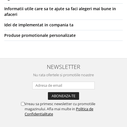
Masti de protectie respiratorie
Informatii utile care sa te ajute sa faci alegeri mai bune in
Sepci, caciuli si esarfe
afaceri
Pachete promotionale
Idei de implementat in compania ta
Accesorii pentru protectia muncii
Produse promotionale personalizate
Sosete de lucru
Branturi
Diverse accesorii
Articole de unica folosinta
NEWSLETTER
Copii - tricouri si hanorace
Nu rata ofertele si promotiile noastre
Comunicare si prezentare
Flipchart-uri
Ecrane Interactive
Sisteme de afisare
Vreau sa primesc newsletter cu promotiile
magazinului. Afla mai multe in
Politica de
Ecrane de proiectie
Confidentialitate
Accesorii prezentare