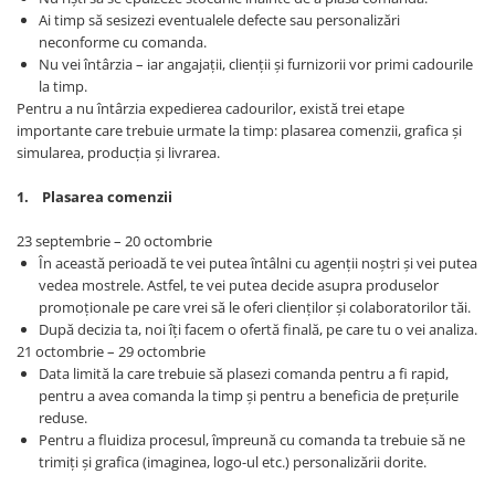
Rollere
Ai timp să sesizezi eventualele defecte sau personalizări
Finelinere
neconforme cu comanda.
Nu vei întârzia – iar angajații, clienții și furnizorii vor primi cadourile
Textmarkere
la timp.
Markere diverse
Pentru a nu întârzia expedierea cadourilor, există trei etape
Carioci si creioane colorate
importante care trebuie urmate la timp: plasarea comenzii, grafica și
Rezerve instrumente scris
simularea, producția și livrarea.
Tavite documente si suporturi
1. Plasarea comenzii
Ascutitori, radiere, agrafe
23 septembrie – 20 octombrie
Foarfece pentru birou
În această perioadă te vei putea întâlni cu agenții noștri și vei putea
Curatenie si igiena
vedea mostrele. Astfel, te vei putea decide asupra produselor
promoționale pe care vrei să le oferi clienților și colaboratorilor tăi.
Produse Antibacteriene
După decizia ta, noi îți facem o ofertă finală, pe care tu o vei analiza.
Articole pentru baie
21 octombrie – 29 octombrie
Data limită la care trebuie să plasezi comanda pentru a fi rapid,
Articole pentru bucatarie
pentru a avea comanda la timp și pentru a beneficia de prețurile
Maturi, mopuri si galeti
reduse.
Pentru a fluidiza procesul, împreună cu comanda ta trebuie să ne
Hartie igienica, prosoape hartie si
trimiți și grafica (imaginea, logo-ul etc.) personalizării dorite.
dispensere