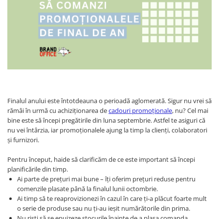
Bibliorafturi, caiete mecanice,
separatoare
Capsatoare, capse si perforatoare
Caiete si blocnotesuri
Dosare, folii protectie si mape
Accesorii diverse pentru birou
Etichetare si ambalare
Finalul anului este întotdeauna o perioadă aglomerată. Sigur nu vrei să
Arhivare si depozitare
rămâi în urmă cu achiziționarea de
cadouri promoționale
, nu? Cel mai
Instrumente de scris
bine este să începi pregătirile din luna septembrie. Astfel te asiguri că
nu vei întârzia, iar promoționalele ajung la timp la clienți, colaboratori
Pixuri de plastic
și furnizori.
Pixuri metalice
Pixuri cu gel
Pentru început, haide să clarificăm de ce este important să începi
planificările din timp.
Stilouri
Ai parte de prețuri mai bune – îți oferim prețuri reduse pentru
Seturi de scris Premium
comenzile plasate până la finalul lunii octombrie.
Instrumente de scris eco
Ai timp să te reaprovizionezi în cazul în care ți-a plăcut foarte mult
o serie de produse sau nu ți-au ieșit numărătorile din prima.
Creioane mecanice si grafit
Nu riști să se epuizeze stocurile înainte de a plasa comanda.