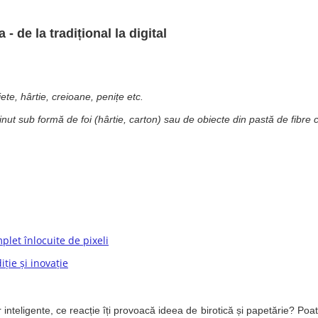
- de la tradițional la digital
ete, hârtie, creioane, penițe etc.
nut sub formă de foi (hârtie, carton) sau de obiecte din pastă de fibre c
plet înlocuite de pixeli
ție și inovație
lor inteligente, ce reacție îți provoacă ideea de birotică și papetărie? Po