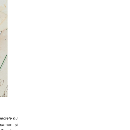
iectele nu
așament și