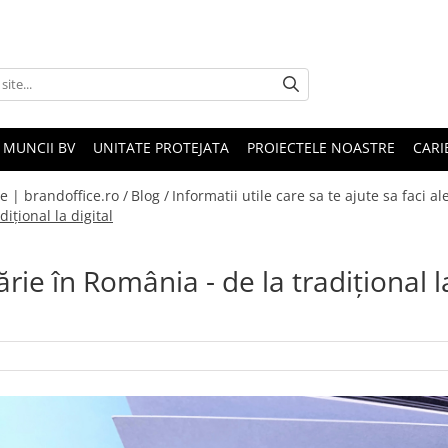
 MUNCII BV
UNITATE PROTEJATA
PROIECTELE NOASTRE
CARI
e | brandoffice.ro /
Blog /
Informatii utile care sa te ajute sa faci a
ițional la digital
rie în România - de la tradițional l