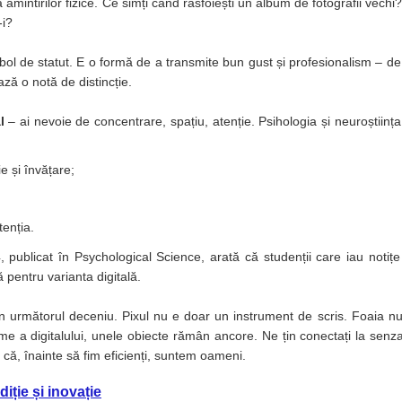
amintirilor fizice. Ce simți când răsfoiești un album de fotografii vechi
-i?
mbol de statut. E o formă de a transmite bun gust și profesionalism – d
ză o notă de distincție.
al
– ai nevoie de concentrare, spațiu, atenție. Psihologia și neuroștiința
e și învățare;
enția.
publicat în Psychological Science, arată că studenții care iau noti
ă pentru varianta digitală.
în următorul deceniu. Pixul nu e doar un instrument de scris. Foaia n
lume a digitalului, unele obiecte rămân ancore. Ne țin conectați la senza
ea că, înainte să fim eficienți, suntem oameni.
iție și inovație