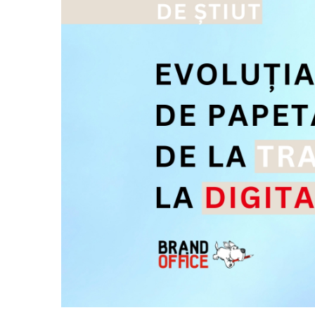
Bibliorafturi, caiete mecanice,
separatoare
Capsatoare, capse si perforatoare
Caiete si blocnotesuri
Dosare, folii protectie si mape
Accesorii diverse pentru birou
Etichetare si ambalare
Arhivare si depozitare
Instrumente de scris
Pixuri de plastic
Pixuri metalice
Pixuri cu gel
Stilouri
Seturi de scris Premium
Instrumente de scris eco
Creioane mecanice si grafit