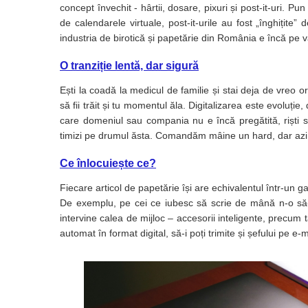
Articole pentru rufe, casa,
concept învechit - hârtii, dosare, pixuri și post-it-uri. P
geamuri, mobila
de calendarele virtuale, post-it-urile au fost „înghițite” 
industria de birotică și papetărie din România e încă pe 
Articole pentru birou, suprafete,
pardoseli
O tranziție lentă, dar sigură
Intretinere si odorizante masina
Ești la coadă la medicul de familie și stai deja de vreo
Saci de gunoi
să fii trăit și tu momentul ăla. Digitalizarea este evoluți
Accesorii pentru curatenie
care domeniul sau compania nu e încă pregătită, riști s
timizi pe drumul ăsta. Comandăm mâine un hard, dar azi 
Tipografie si stampile
Formulare tipizate
Ce înlocuiește ce?
Caiete si blocnotesuri
Fiecare articol de papetărie își are echivalentul într-un g
personalizate
De exemplu, pe cei ce iubesc să scrie de mână n-o să-i 
Stampile, tusiere si tus
intervine calea de mijloc – accesorii inteligente, precu
automat în format digital, să-i poți trimite și șefului pe e-m
Protectia muncii si Imbracaminte
Imbracaminte
Tricouri
Bluze & Pulovere