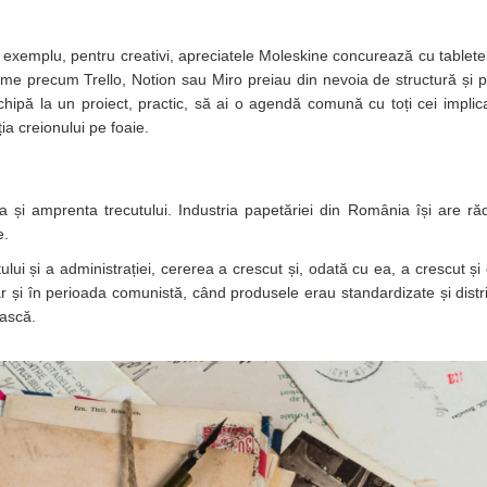
 exemplu, pentru creativi, apreciatele Moleskine concurează cu tabletel
rme precum Trello, Notion sau Miro preiau din nevoia de structură și pl
chipă la un proiect, practic, să ai o agendă comună cu toți cei implicaț
ia creionului pe foaie.
 și amprenta trecutului. Industria papetăriei din România își are răd
e.
ui și a administrației, cererea a crescut și, odată cu ea, a crescut și 
ar și în perioada comunistă, când produsele erau standardizate și distri
ească.