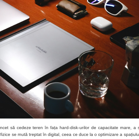
 încet să cedeze teren în fața hard-disk-urilor de capacitate mare, a 
izice se mută treptat în digital, ceea ce duce la o optimizare a spațiului