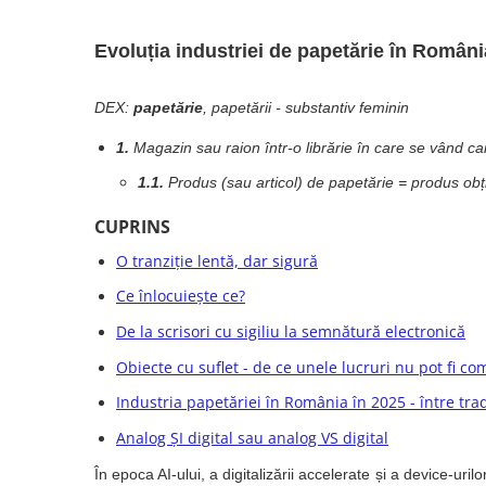
Rollere
Finelinere
Evoluția industriei de papetărie în România 
Textmarkere
Markere diverse
DEX:
papetărie
, papetării - substantiv feminin
Carioci si creioane colorate
Rezerve instrumente scris
1.
Magazin sau raion într-o librărie în care se vând cai
Tavite documente si suporturi
1.1.
Produs (sau articol) de papetărie = produs obți
Ascutitori, radiere, agrafe
CUPRINS
Foarfece pentru birou
O tranziție lentă, dar sigură
Curatenie si igiena
Ce înlocuiește ce?
Produse Antibacteriene
De la scrisori cu sigiliu la semnătură electronică
Articole pentru baie
Obiecte cu suflet - de ce unele lucruri nu pot fi com
Articole pentru bucatarie
Industria papetăriei în România în 2025 - între tradi
Maturi, mopuri si galeti
Analog ȘI digital sau analog VS digital
Hartie igienica, prosoape hartie si
dispensere
În epoca AI-ului, a digitalizării accelerate și a device-uri