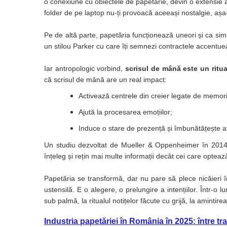
o conexiune cu obiectele de papetărie, devin o extensie a 
Suporturi si huse telefoane &
tablete
folder de pe laptop nu-ți provoacă aceeași nostalgie, așa
Periferice PC si accesorii
Pe de altă parte, papetăria funcționează uneori și ca si
Ergnonomice
un stilou Parker cu care îți semnezi contractele accentuea
Audio
Iar antropologic vorbind,
scrisul de mână este un ritu
Boxe portabile
că scrisul de mână are un real impact:
Casti
Activează centrele din creier legate de memori
Tehnica si mobilier pentru birou
Laminatoare
Ajută la procesarea emoțiilor;
Folii laminare
Induce o stare de prezență și îmbunătățește at
Accesorii mobilier
Un studiu dezvoltat de Mueller & Oppenheimer în 2014, 
înțeleg și rețin mai multe informații decât cei care opteaz
Ghilotine și Trimmere
Calculatoare de birou
Papetăria se transformă, dar nu pare să plece nicăieri 
Distrugatoare documente
ustensilă. E o alegere, o prelungire a intențiilor. Într-o 
sub palmă, la ritualul notițelor făcute cu grijă, la amintir
Cosuri de gunoi pentru birou
Scaune, birouri si produse
Industria papetăriei în România în 2025: între trad