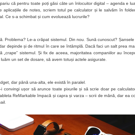
un pariu că pentru toate poți găsi câte un înlocuitor digital – agenda e l
de aplicațiile de notes, scriem totul pe calculator și le salvăm în folde
val. Ce s-a schimbat și cum evoluează lucrurile?
 oră. Problema? Le-a crăpat sistemul. Din nou. Sună cunoscut? Șansele
e, dar depinde și de ritmul în care se întâmplă. Dacă faci un salt prea m
ă „crape” sistemul. Și fix de aceea, majoritatea companiilor au încep
luăm un set de dosare, să avem totuși actele asigurate.
adget, dar până una-alta, ele există în paralel.
convingi ușor să arunce toate pixurile și să scrie doar pe calculator
m tableta ReMarkable împacă și capra și varza – scrii de mână, dar ea c
ail.