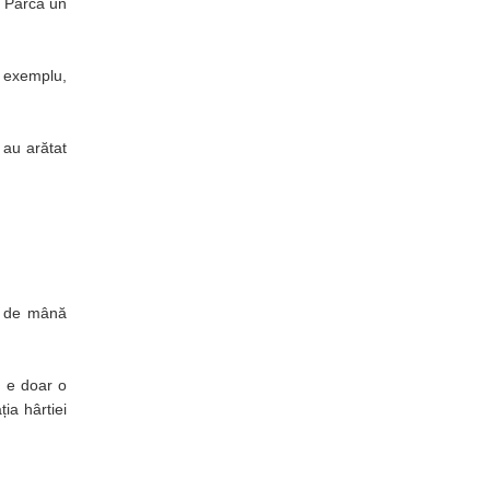
? Parcă un
e exemplu,
 au arătat
țe de mână
u e doar o
ția hârtiei