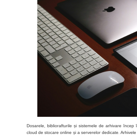
Camasi
Pantaloni
Pantaloni cu pieptar
Hanorace
Jachete
Impermeabile
Veste
Reflectorizante
Incaltaminte
Incaltaminte de lucru si protectie
Incaltaminte de oras si munte
Echipamente medicale
Manusi de protectie
Accesorii pentru protectia capului
Casti de protectie
Dosarele, bibliorafturile și sistemele de arhivare încep
Antifoane
cloud de stocare online și a serverelor dedicate. Arhivele f
Ochelari de protectie si viziere