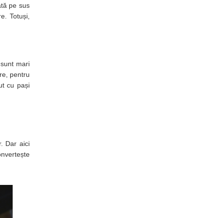
uată pe sus
re. Totuși,
 sunt mari
are, pentru
ut cu pași
. Dar aici
onvertește