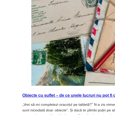
Table magnetice (whiteboard-uri)
Electronice si accesorii tech
Gadgeturi mobile
Securitate digitala
Adaptoare de calatorie
Baterii si acumulatori
Cabluri si conectivitate
Incarcatoare wireless
Incarcatoare cu fir si auto
Ceasuri smart - Smartwatch
Baterii externe - Powerbanks
Accesorii localizare (FindMy)
Cartuse, tonere, consumabile PC
Obiecte cu suflet – de ce unele lucruri nu pot fi 
Standuri PC si suporturi
„Vrei să-mi completezi oracolul pe tabletă?” N-a zis nimeni
ergonomice
sunt niciodată doar obiecte
”. Și dacă te plimbi puțin pe 