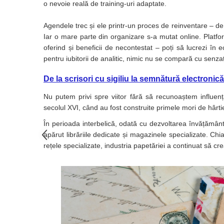
o nevoie reală de training-uri adaptate.
Masti de protectie respiratorie
Sepci, caciuli si esarfe
Agendele trec și ele printr-un proces de reinventare – de
Pachete promotionale
Iar o mare parte din organizare s-a mutat online. Platfo
oferind și beneficii de necontestat – poți să lucrezi în e
Accesorii pentru protectia muncii
pentru iubitorii de analitic, nimic nu se compară cu senzaț
Sosete de lucru
Branturi
De la scrisori cu sigiliu la semnătură electronică
Diverse accesorii
Nu putem privi spre viitor fără să recunoaștem influența
Articole de unica folosinta
secolul XVI, când au fost construite primele mori de hârti
Copii - tricouri si hanorace
În perioada interbelică, odată cu dezvoltarea învățământul
apărut librăriile dedicate și magazinele specializate. Chi
Comunicare si prezentare
rețele specializate, industria papetăriei a continuat să cr
Flipchart-uri
Ecrane Interactive
Sisteme de afisare
Ecrane de proiectie
Accesorii prezentare