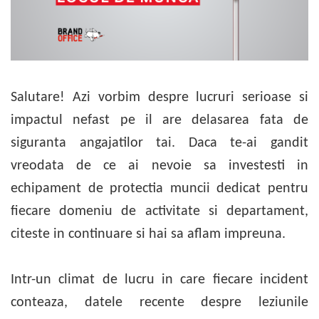
Pixuri cu gel
ergonomice
Echipamente medicale
Stilouri
Suporturi si huse telefoane &
Seturi de scris Premium
Manusi de protectie
tablete
Instrumente de scris eco
Accesorii pentru protectia capului
Periferice PC si accesorii
Creioane mecanice si grafit
Ergnonomice
Casti de protectie
Rollere
Salutare! Azi vorbim despre lucruri serioase si
Antifoane
Audio
Finelinere
Ochelari de protectie si viziere
impactul nefast pe il are delasarea fata de
Boxe portabile
Textmarkere
Masti de protectie respiratorie
Casti
siguranta angajatilor tai. Daca te-ai gandit
Markere diverse
Sepci, caciuli si esarfe
vreodata de ce ai nevoie sa investesti in
Carioci si creioane colorate
Pachete promotionale
Rezerve instrumente scris
echipament de protectia muncii dedicat pentru
Accesorii pentru protectia muncii
Tavite documente si suporturi
fiecare domeniu de activitate si departament,
Sosete de lucru
Ascutitori, radiere, agrafe
citeste in continuare si hai sa aflam impreuna.
Branturi
Foarfece pentru birou
Diverse accesorii
Articole de unica folosinta
Intr-un climat de lucru in care fiecare incident
Copii - tricouri si hanorace
conteaza, datele recente despre leziunile