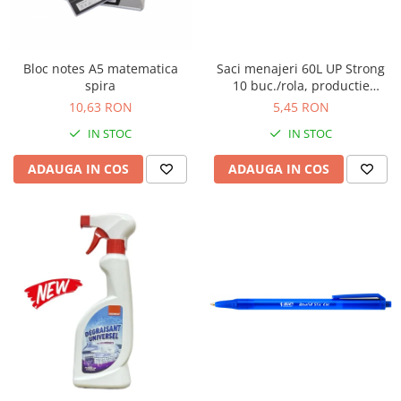
Bloc notes A5 matematica
Saci menajeri 60L UP Strong
spira
10 buc./rola, productie
proprie Unitate Protejata
10,63 RON
5,45 RON
IN STOC
IN STOC
ADAUGA IN COS
ADAUGA IN COS