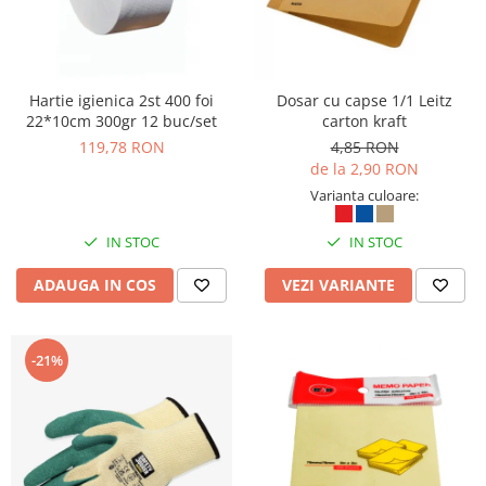
Hartie igienica 2st 400 foi
Dosar cu capse 1/1 Leitz
22*10cm 300gr 12 buc/set
carton kraft
119,78 RON
4,85 RON
de la 2,90 RON
Varianta culoare:
IN STOC
IN STOC
ADAUGA IN COS
VEZI VARIANTE
-21%