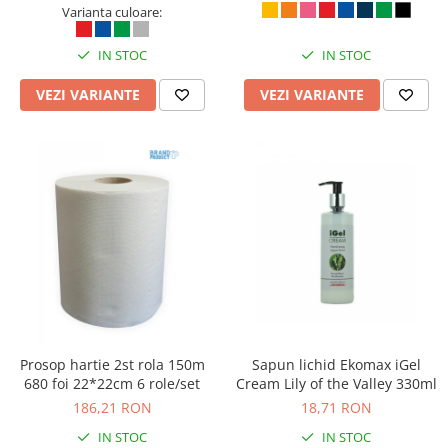
spira, dictando, gri
Varianta culoare:
IN STOC
IN STOC
VEZI VARIANTE
VEZI VARIANTE
Prosop hartie 2st rola 150m
Sapun lichid Ekomax iGel
680 foi 22*22cm 6 role/set
Cream Lily of the Valley 330ml
186,21 RON
18,71 RON
IN STOC
IN STOC