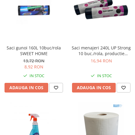
Saci gunoi 160L 10buc/rola
Saci menajeri 240L UP Strong
SWEET HOME
10 buc./rola, productie
proprie Unitate Protejata
13,72 RON
16,94 RON
8,92 RON
IN STOC
IN STOC
ADAUGA IN COS
ADAUGA IN COS