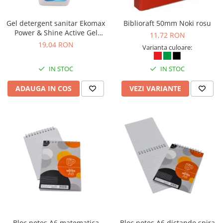
Gel detergent sanitar Ekomax
Biblioraft 50mm Noki rosu
Power & Shine Active Gel
11,72 RON
500ml
19,04 RON
Varianta culoare:
IN STOC
IN STOC
ADAUGA IN COS
VEZI VARIANTE
Bloc notes A6 matematica
Bloc notes A6 dictando spira