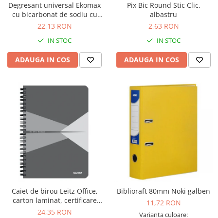
Degresant universal Ekomax
Pix Bic Round Stic Clic,
cu bicarbonat de sodiu cu
albastru
pulverizator 500ml
22,13 RON
2,63 RON
IN STOC
IN STOC
ADAUGA IN COS
ADAUGA IN COS
Caiet de birou Leitz Office,
Biblioraft 80mm Noki galben
carton laminat, certificare
11,72 RON
FSC, reciclabil, A5, 90 coli, cu
24,35 RON
Varianta culoare: