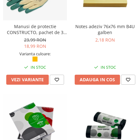
Manusi de protectie
Notes adeziv 76x76 mm B4U
CONSTRUCTO, pachet de 3
galben
perechi, Safety Jogger
23,99 RON
2,18 RON
18,99 RON
Varianta culoare:
IN STOC
IN STOC
VEZI VARIANTE
ADAUGA IN COS