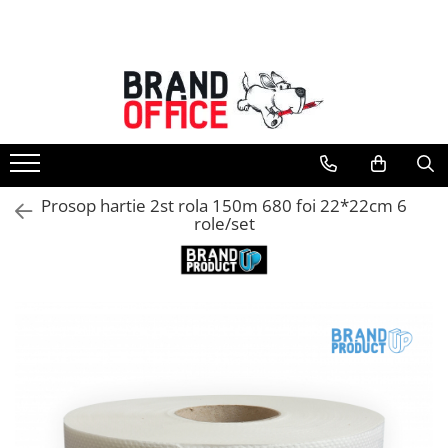
Toate Produsele
Unitate Protejata - PRODUCTIE
Hartie copiator si produse
tipografice
Produse consumabile din hartie
Prosop hartie 2st rola 150m 680 foi 22*22cm 6
Detergenti si dezinfectanti
role/set
Formulare tipizate
Saci menajeri (Unitate Protejata)
Agende, calendare si organizatoare
Agende personalizabile
Organizatoare business
Birotica si papetarie
Hartie si articole din hartie