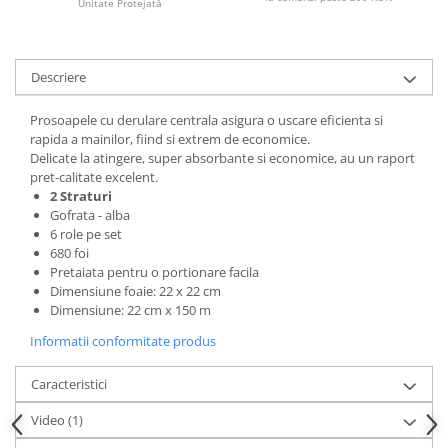
Unitate Protejată
Articole pentru rufe, casa,
geamuri, mobila
Articole pentru birou, suprafete,
Descriere
pardoseli
Intretinere si odorizante masina
Prosoapele cu derulare centrala asigura o uscare eficienta si
rapida a mainilor, fiind si extrem de economice.
Saci de gunoi
Delicate la atingere, super absorbante si economice, au un raport
Accesorii pentru curatenie
pret-calitate excelent.
2 Straturi
Tipografie si stampile
Gofrata - alba
Formulare tipizate
6 role pe set
680 foi
Caiete si blocnotesuri
Pretaiata pentru o portionare facila
personalizate
Dimensiune foaie: 22 x 22 cm
Dimensiune: 22 cm x 150 m
Stampile, tusiere si tus
Informatii conformitate produs
Protectia muncii si Imbracaminte
Imbracaminte
Caracteristici
Tricouri
Video
(1)
Bluze & Pulovere