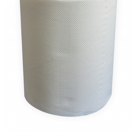
Bibliorafturi, caiete mecanice,
separatoare
Capsatoare, capse si perforatoare
Caiete si blocnotesuri
Dosare, folii protectie si mape
Accesorii diverse pentru birou
Etichetare si ambalare
Arhivare si depozitare
Instrumente de scris
Pixuri de plastic
Pixuri metalice
Pixuri cu gel
Stilouri
Seturi de scris Premium
Instrumente de scris eco
Creioane mecanice si grafit