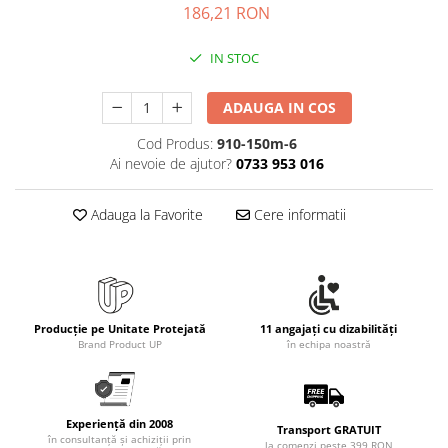
Rollere
186,21 RON
Finelinere
IN STOC
Textmarkere
Markere diverse
ADAUGA IN COS
Carioci si creioane colorate
Rezerve instrumente scris
Cod Produs:
910-150m-6
Ai nevoie de ajutor?
0733 953 016
Tavite documente si suporturi
Ascutitori, radiere, agrafe
Adauga la Favorite
Cere informatii
Foarfece pentru birou
Curatenie si igiena
Produse Antibacteriene
Articole pentru baie
Producție pe Unitate Protejată
11 angajați cu dizabilități
Articole pentru bucatarie
Brand Product UP
în echipa noastră
Maturi, mopuri si galeti
Hartie igienica, prosoape hartie si
Experiență din 2008
dispensere
Transport GRATUIT
în consultanță și achiziții prin
la comenzi peste 399 RON