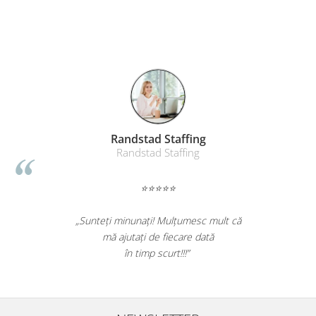
Table magnetice (whiteboard-uri)
Electronice si accesorii tech
Gadgeturi mobile
Securitate digitala
Adaptoare de calatorie
Baterii si acumulatori
Cabluri si conectivitate
Randstad Staffing
Randstad Staffing
Incarcatoare wireless
Incarcatoare cu fir si auto
⭐⭐⭐⭐⭐
Ceasuri smart - Smartwatch
Baterii externe - Powerbanks
„Sunteți minunați! Mulțumesc mult că
mă ajutați de fiecare dată
Accesorii localizare (FindMy)
în timp scurt!!!”
Cartuse, tonere, consumabile PC
Standuri PC si suporturi
ergonomice