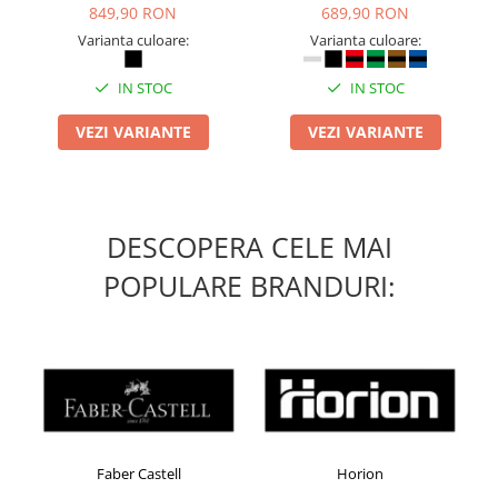
849,90 RON
689,90 RON
Masti de protectie respiratorie
Varianta culoare:
Varianta culoare:
Sepci, caciuli si esarfe
Pachete promotionale
IN STOC
IN STOC
Accesorii pentru protectia muncii
VEZI VARIANTE
VEZI VARIANTE
Sosete de lucru
Branturi
Diverse accesorii
Articole de unica folosinta
DESCOPERA CELE MAI
Copii - tricouri si hanorace
POPULARE BRANDURI:
Comunicare si prezentare
Flipchart-uri
Ecrane Interactive
Sisteme de afisare
Ecrane de proiectie
Accesorii prezentare
Faber Castell
Horion