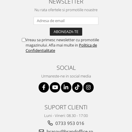
NEWSLETTER
Suporturi si huse telefoane &
tablete
Nu rata ofertele si promotiile noastre
Periferice PC si accesorii
Ergnonomice
Audio
Vreau sa primesc newsletter cu promotiile
Boxe portabile
magazinului. Afla mai multe in
Politica de
Casti
Confidentialitate
Tehnica si mobilier pentru birou
Laminatoare
SOCIAL
Folii laminare
Urmareste-ne in social media
Accesorii mobilier
Ghilotine și Trimmere
Calculatoare de birou
SUPORT CLIENTI
Distrugatoare documente
Luni - Vineri: 08.30 - 17:00
Cosuri de gunoi pentru birou
0733 953 016
Scaune, birouri si produse
brasov@brandoffice.ro