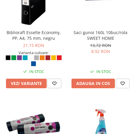
Biblioraft Esselte Economy,
Saci gunoi 160L 10buc/rola
PP, A4, 75 mm, negru
SWEET HOME
21,15 RON
13,72 RON
8,92 RON
Varianta culoare:
IN STOC
IN STOC
VEZI VARIANTE
ADAUGA IN COS