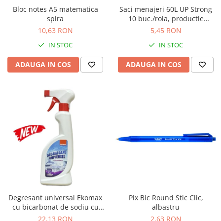
Bloc notes A5 matematica
Saci menajeri 60L UP Strong
spira
10 buc./rola, productie
proprie Unitate Protejata
10,63 RON
5,45 RON
IN STOC
IN STOC
ADAUGA IN COS
ADAUGA IN COS
Degresant universal Ekomax
Pix Bic Round Stic Clic,
cu bicarbonat de sodiu cu
albastru
pulverizator 500ml
22,13 RON
2,63 RON