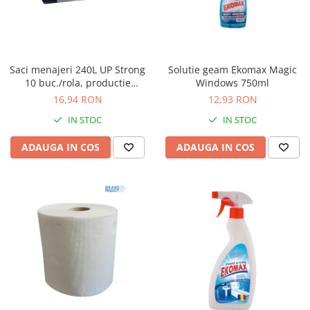
Saci menajeri 240L UP Strong
Solutie geam Ekomax Magic
10 buc./rola, productie
Windows 750ml
proprie Unitate Protejata
16,94 RON
12,93 RON
IN STOC
IN STOC
ADAUGA IN COS
ADAUGA IN COS