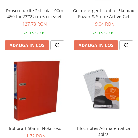
Prosop hartie 2st rola 100m
Gel detergent sanitar Ekomax
450 foi 22*22cm 6 role/set
Power & Shine Active Gel
500ml
127,78 RON
19,04 RON
IN STOC
IN STOC
ADAUGA IN COS
ADAUGA IN COS
Biblioraft 50mm Noki rosu
Bloc notes A6 matematica
spira
11,72 RON