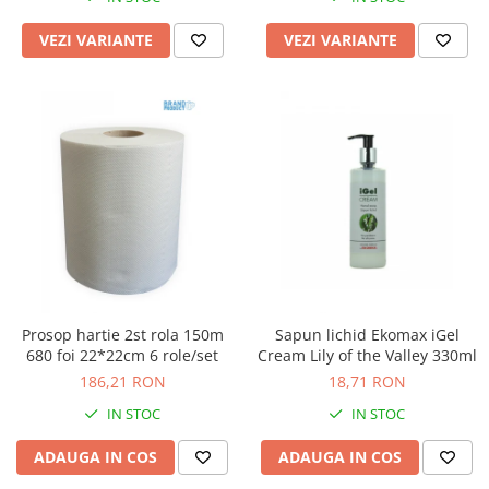
VEZI VARIANTE
VEZI VARIANTE
Prosop hartie 2st rola 150m
Sapun lichid Ekomax iGel
680 foi 22*22cm 6 role/set
Cream Lily of the Valley 330ml
186,21 RON
18,71 RON
IN STOC
IN STOC
ADAUGA IN COS
ADAUGA IN COS