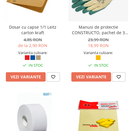
Dosar cu capse 1/1 Leitz
Manusi de protectie
carton kraft
CONSTRUCTO, pachet de 3
perechi, Safety Jogger
4,85 RON
23,99 RON
de la 2,90 RON
18,99 RON
Varianta culoare:
Varianta culoare:
IN STOC
IN STOC
VEZI VARIANTE
VEZI VARIANTE