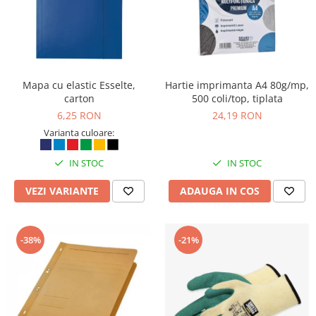
Mapa cu elastic Esselte,
Hartie imprimanta A4 80g/mp,
carton
500 coli/top, tiplata
6,25 RON
24,19 RON
Varianta culoare:
IN STOC
IN STOC
VEZI VARIANTE
ADAUGA IN COS
-38%
-21%