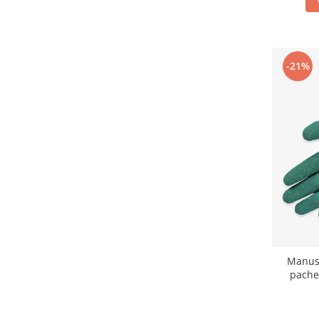
Articole pentru rufe, casa,
geamuri, mobila
Articole pentru birou, suprafete,
pardoseli
-21%
Intretinere si odorizante masina
Saci de gunoi
Accesorii pentru curatenie
Tipografie si stampile
Formulare tipizate
Caiete si blocnotesuri
personalizate
Stampile, tusiere si tus
Protectia muncii si Imbracaminte
Manus
Imbracaminte
pachet
Tricouri
Bluze & Pulovere