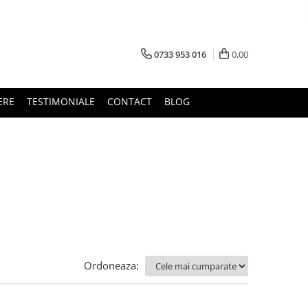
0733 953 016
0,00
ERE
TESTIMONIALE
CONTACT
BLOG
Ordoneaza: