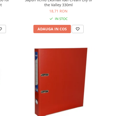
et
the Valley 330ml
18,71 RON
IN STOC
ADAUGA IN COS