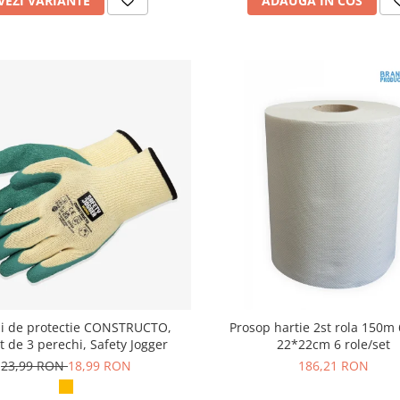
VEZI VARIANTE
ADAUGA IN COS
i de protectie CONSTRUCTO,
Prosop hartie 2st rola 150m 
 de 3 perechi, Safety Jogger
22*22cm 6 role/set
23,99 RON
18,99 RON
186,21 RON