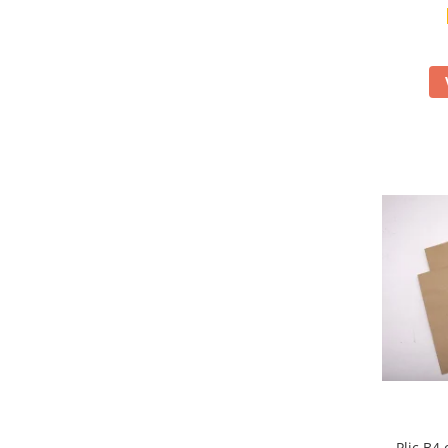
Masti de protectie respiratorie
Sepci, caciuli si esarfe
Pachete promotionale
Accesorii pentru protectia muncii
Sosete de lucru
Branturi
Diverse accesorii
Articole de unica folosinta
Copii - tricouri si hanorace
Comunicare si prezentare
Flipchart-uri
Ecrane Interactive
Sisteme de afisare
Ecrane de proiectie
Accesorii prezentare
Plic B4