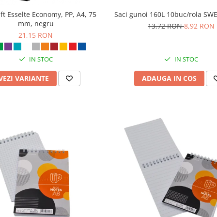
aft Esselte Economy, PP, A4, 75
Saci gunoi 160L 10buc/rola S
mm, negru
13,72 RON
8,92 RON
21,15 RON
IN STOC
IN STOC
VEZI VARIANTE
ADAUGA IN COS