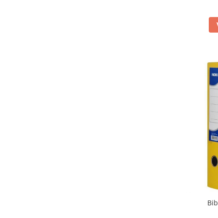
Camasi
Pantaloni
Pantaloni cu pieptar
Hanorace
Jachete
Impermeabile
Veste
Reflectorizante
Incaltaminte
Incaltaminte de lucru si protectie
Incaltaminte de oras si munte
Echipamente medicale
Manusi de protectie
Accesorii pentru protectia capului
Casti de protectie
Antifoane
Bib
Ochelari de protectie si viziere