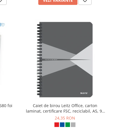
VEZI VARIANTE
680 foi
Caiet de birou Leitz Office, carton
laminat, certificare FSC, reciclabil, A5, 90
coli, cu spira, dictando, gri
24,35 RON