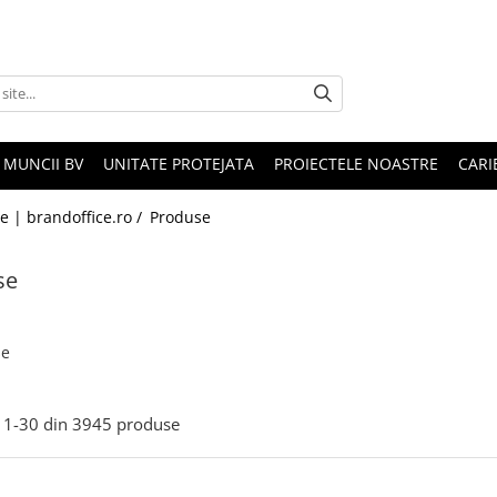
 MUNCII BV
UNITATE PROTEJATA
PROIECTELE NOASTRE
CARI
le | brandoffice.ro /
Produse
se
se
1-
30
din
3945
produse