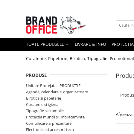
Toate Produsele
Unitate Protejata - PRODUCTIE
Hartie copiator si produse
TOATE PRODUSELE
LIVRARE & INFO
PROTECTIA
tipografice
Produse consumabile din hartie
Curatenie, Papetarie, Birotica, Tipografie, Promotiona
Detergenti si dezinfectanti
Formulare tipizate
Produ
PRODUSE
Saci menajeri (Unitate Protejata)
Unitate Protejata - PRODUCTIE
Agende, calendare si organizatoare
Agende, calendare si organizatoare
Produ
Birotica si papetarie
Agende personalizabile
Curatenie si igiena
Organizatoare business
Tipografie si stampile
Afiseaza:
Protectia muncii si Imbracaminte
Birotica si papetarie
Comunicare si prezentare
Hartie si articole din hartie
Electronice si accesorii tech