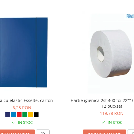
 cu elastic Esselte, carton
Hartie igienica 2st 400 foi 22*
12 buc/set
6,25 RON
119,78 RON
IN STOC
IN STOC