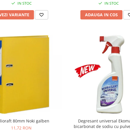
IN STOC
IN STOC
VEZI VARIANTE
ADAUGA IN COS
lioraft 80mm Noki galben
Degresant universal Ekom
bicarbonat de sodiu cu pulve
11,72 RON