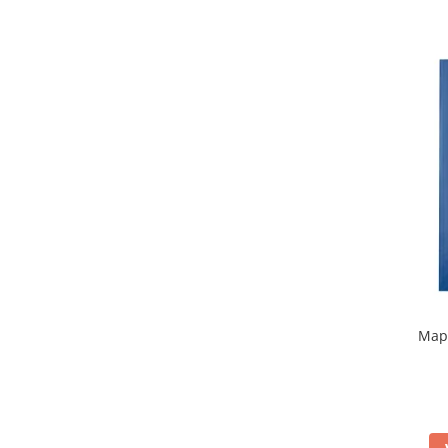
Rollere
Finelinere
Textmarkere
Markere diverse
Carioci si creioane colorate
Rezerve instrumente scris
Tavite documente si suporturi
Ascutitori, radiere, agrafe
Foarfece pentru birou
Curatenie si igiena
Produse Antibacteriene
Articole pentru baie
Mapa
Articole pentru bucatarie
Maturi, mopuri si galeti
Hartie igienica, prosoape hartie si
dispensere