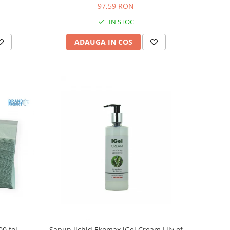
97,59 RON
IN STOC
ADAUGA IN COS
00 foi
Sapun lichid Ekomax iGel Cream Lily of