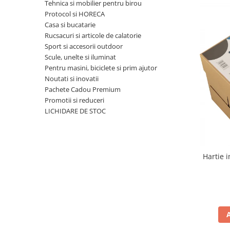
Bibliorafturi, caiete mecanice,
Tehnica si mobilier pentru birou
separatoare
Protocol si HORECA
Casa si bucatarie
Capsatoare, capse si perforatoare
Rucsacuri si articole de calatorie
Caiete si blocnotesuri
Sport si accesorii outdoor
Scule, unelte si iluminat
Dosare, folii protectie si mape
Pentru masini, biciclete si prim ajutor
Accesorii diverse pentru birou
Noutati si inovatii
Pachete Cadou Premium
Etichetare si ambalare
Promotii si reduceri
Arhivare si depozitare
LICHIDARE DE STOC
Instrumente de scris
Pixuri de plastic
Pixuri metalice
Hartie 
Pixuri cu gel
Stilouri
Seturi de scris Premium
Instrumente de scris eco
Creioane mecanice si grafit