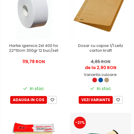
Hartie igienica, prosoape hartie
si dispensere
Articole pentru rufe, casa,
geamuri, mobila
Articole pentru birou, suprafete,
pardoseli
Hartie igienica 2st 400 foi
Dosar cu capse 1/1 Leitz
Intretinere si odorizante masina
22*10cm 300gr 12 buc/set
carton kraft
Saci de gunoi
119,78 RON
4,85 RON
Accesorii pentru curatenie
de la 2,90 RON
Varianta culoare:
Tipografie si stampile
Formulare tipizate
In stoc
In stoc
Caiete si blocnotesuri
personalizate
ADAUGA IN COS
VEZI VARIANTE
Stampile, tusiere si tus
Protectia muncii si Imbracaminte
-21%
Imbracaminte