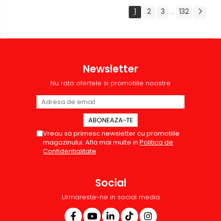
1
2
3
132
...
Newsletter
Nu rata ofertele si promotiile noastre
Vreau sa primesc newsletter cu promotiile
magazinului. Afla mai multe in
Politica de
Confidentialitate
Social
Urmareste-ne in social media