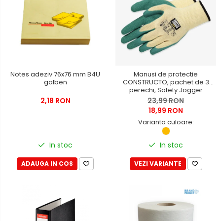
Tricouri
Bluze & Pulovere
Camasi
Pantaloni
Pantaloni cu pieptar
Hanorace
Notes adeziv 76x76 mm B4U
Manusi de protectie
Jachete
galben
CONSTRUCTO, pachet de 3
perechi, Safety Jogger
Impermeabile
2,18 RON
23,99 RON
Veste
18,99 RON
Reflectorizante
Varianta culoare:
Incaltaminte
In stoc
In stoc
Incaltaminte de lucru si protectie
Incaltaminte de oras si munte
ADAUGA IN COS
VEZI VARIANTE
Echipamente medicale
Manusi de protectie
Accesorii pentru protectia
capului