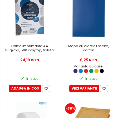
Creioane mecanice si grafit
Rollere
Finelinere
Textmarkere
Markere diverse
Carioci si creioane colorate
Hartie imprimanta A4
Mapa cu elastic Esselte,
Rezerve instrumente scris
80g/mp, 500 coli/top, tiplata
carton
Tavite documente si suporturi
24,19 RON
6,25 RON
Ascutitori, radiere, agrafe
Varianta culoare:
Foarfece pentru birou
In stoc
In stoc
Curatenie si igiena
Produse Antibacteriene
ADAUGA IN COS
VEZI VARIANTE
Articole pentru baie
Articole pentru bucatarie
-38%
Maturi, mopuri si galeti