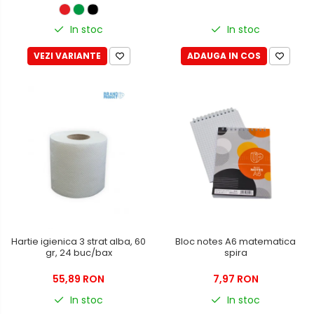
In stoc
In stoc
VEZI VARIANTE
ADAUGA IN COS
Hartie igienica 3 strat alba, 60
Bloc notes A6 matematica
gr, 24 buc/bax
spira
55,89 RON
7,97 RON
In stoc
In stoc