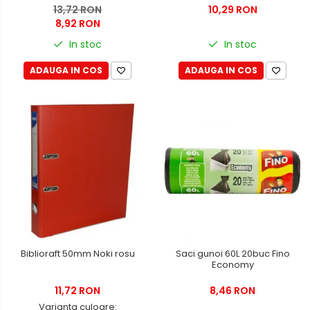
13,72 RON
10,29 RON
8,92 RON
In stoc
In stoc
ADAUGA IN COS
ADAUGA IN COS
Biblioraft 50mm Noki rosu
Saci gunoi 60L 20buc Fino
Economy
11,72 RON
8,46 RON
Varianta culoare: