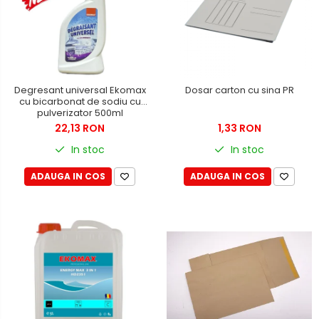
Accesorii localizare (FindMy)
Cartuse, tonere, consumabile
PC
Standuri PC si suporturi
ergonomice
Degresant universal Ekomax
Dosar carton cu sina PR
cu bicarbonat de sodiu cu
Suporturi si huse telefoane &
pulverizator 500ml
tablete
22,13 RON
1,33 RON
Periferice PC si accesorii
In stoc
In stoc
Ergnonomice
ADAUGA IN COS
ADAUGA IN COS
Audio
Boxe portabile
Casti
Tehnica si mobilier pentru birou
Laminatoare
Folii laminare
Accesorii mobilier