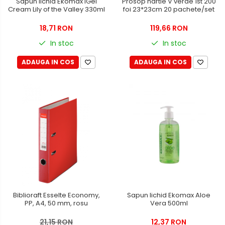
Seturi si accesorii pentru vin
Sapun lichid Ekomax iGel
Prosop hartie V verde 1st 200
Cream Lily of the Valley 330ml
foi 23*23cm 20 pachete/set
Rucsacuri si articole de calatorie
18,71 RON
119,66 RON
Rucsacuri
In stoc
In stoc
Trollere, genti si accesorii de
voiaj
ADAUGA IN COS
ADAUGA IN COS
Genti de umar si borsete
Genti, huse si rucsacuri de
laptop
Genti de plaja si cumparaturi
Portofele si portcarduri RFID
Sport si accesorii outdoor
Sticle, cani si termosuri to go
Sport, jocuri si accesorii
Gratare si picnic
Biblioraft Esselte Economy,
Sapun lichid Ekomax Aloe
Plaja si relaxare
PP, A4, 50 mm, rosu
Vera 500ml
Genti frigorifice
21,15 RON
12,37 RON