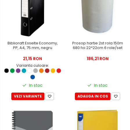
Casti de protectie
Antifoane
Ochelari de protectie si viziere
Masti de protectie respiratorie
Sepci, caciuli si esarfe
Biblioraft Esselte Economy,
Prosop hartie 2st rola 150m
Pachete promotionale
PP, A4, 75 mm, negru
680 foi 22*22cm 6 role/set
Accesorii pentru protectia
21,15 RON
186,21 RON
muncii
Varianta culoare:
Sosete de lucru
Branturi
Diverse accesorii
In stoc
In stoc
Articole de unica folosinta
VEZI VARIANTE
ADAUGA IN COS
Copii - tricouri si hanorace
Comunicare si prezentare
Flipchart-uri
Ecrane Interactive