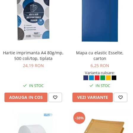
Rollere
Finelinere
Textmarkere
Markere diverse
Carioci si creioane colorate
Rezerve instrumente scris
Tavite documente si suporturi
Hartie imprimanta A4 80g/mp,
Mapa cu elastic Esselte,
Ascutitori, radiere, agrafe
500 coli/top, tiplata
carton
24,19 RON
6,25 RON
Foarfece pentru birou
Varianta culoare:
Curatenie si igiena
Produse Antibacteriene
IN STOC
IN STOC
Articole pentru baie
ADAUGA IN COS
VEZI VARIANTE
Articole pentru bucatarie
Maturi, mopuri si galeti
-38%
Hartie igienica, prosoape hartie si
dispensere