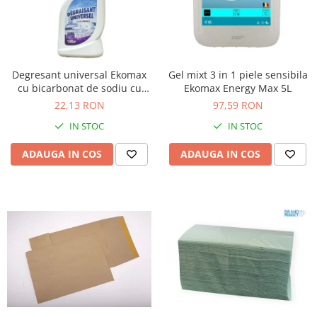
Table magnetice (whiteboard-uri)
Electronice si accesorii tech
Gadgeturi mobile
Securitate digitala
Degresant universal Ekomax
Gel mixt 3 in 1 piele sensibila
Adaptoare de calatorie
cu bicarbonat de sodiu cu
Ekomax Energy Max 5L
pulverizator 500ml
22,13 RON
97,59 RON
Baterii si acumulatori
IN STOC
IN STOC
Cabluri si conectivitate
Incarcatoare wireless
ADAUGA IN COS
ADAUGA IN COS
Incarcatoare cu fir si auto
Ceasuri smart - Smartwatch
Baterii externe - Powerbanks
Accesorii localizare (FindMy)
Cartuse, tonere, consumabile PC
Standuri PC si suporturi
ergonomice