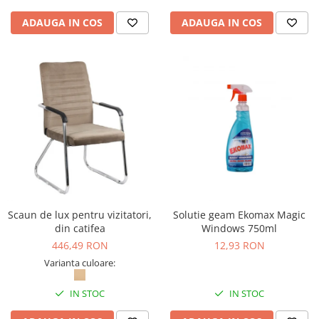
Seturi si scule de baza
ADAUGA IN COS
ADAUGA IN COS
Masurare si taiere
Lampi portabile
Lanterne, lampi si accesorii
Pentru masini, biciclete si prim
ajutor
Noutati si inovatii
Pachete Cadou Premium
Promotii si reduceri
LICHIDARE DE STOC
Scaun de lux pentru vizitatori,
Solutie geam Ekomax Magic
din catifea
Windows 750ml
446,49 RON
12,93 RON
Varianta culoare:
IN STOC
IN STOC