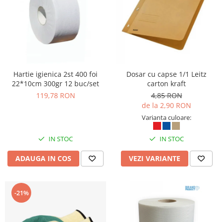
Articole pentru rufe, casa,
geamuri, mobila
Articole pentru birou, suprafete,
pardoseli
Intretinere si odorizante masina
Saci de gunoi
Hartie igienica 2st 400 foi
Dosar cu capse 1/1 Leitz
22*10cm 300gr 12 buc/set
carton kraft
Accesorii pentru curatenie
119,78 RON
4,85 RON
Tipografie si stampile
de la 2,90 RON
Formulare tipizate
Varianta culoare:
Caiete si blocnotesuri
IN STOC
IN STOC
personalizate
Stampile, tusiere si tus
ADAUGA IN COS
VEZI VARIANTE
Protectia muncii si Imbracaminte
Imbracaminte
-21%
Tricouri
Bluze & Pulovere