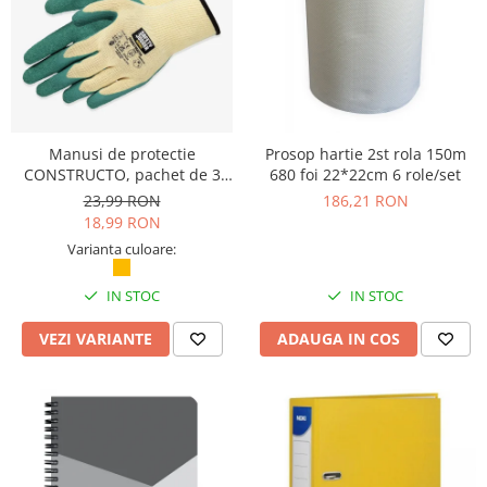
Camasi
Pantaloni
Pantaloni cu pieptar
Hanorace
Jachete
Impermeabile
Manusi de protectie
Prosop hartie 2st rola 150m
Veste
CONSTRUCTO, pachet de 3
680 foi 22*22cm 6 role/set
perechi, Safety Jogger
23,99 RON
186,21 RON
Reflectorizante
18,99 RON
Incaltaminte
Varianta culoare:
Incaltaminte de lucru si protectie
Incaltaminte de oras si munte
IN STOC
IN STOC
Echipamente medicale
VEZI VARIANTE
ADAUGA IN COS
Manusi de protectie
Accesorii pentru protectia capului
Casti de protectie
Antifoane
Ochelari de protectie si viziere