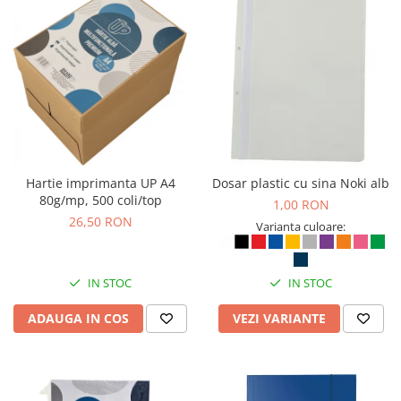
Bibliorafturi, caiete mecanice,
separatoare
Capsatoare, capse si perforatoare
Caiete si blocnotesuri
Dosare, folii protectie si mape
Accesorii diverse pentru birou
Etichetare si ambalare
Hartie imprimanta UP A4
Dosar plastic cu sina Noki alb
Arhivare si depozitare
80g/mp, 500 coli/top
1,00 RON
Instrumente de scris
26,50 RON
Varianta culoare:
Pixuri de plastic
Pixuri metalice
IN STOC
IN STOC
Pixuri cu gel
Stilouri
ADAUGA IN COS
VEZI VARIANTE
Seturi de scris Premium
Instrumente de scris eco
Creioane mecanice si grafit