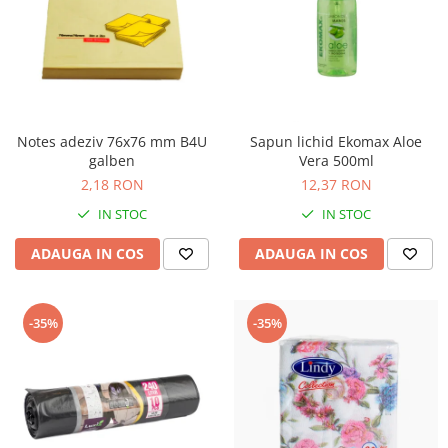
Notes adeziv 76x76 mm B4U
Sapun lichid Ekomax Aloe
galben
Vera 500ml
2,18 RON
12,37 RON
IN STOC
IN STOC
ADAUGA IN COS
ADAUGA IN COS
-35%
-35%