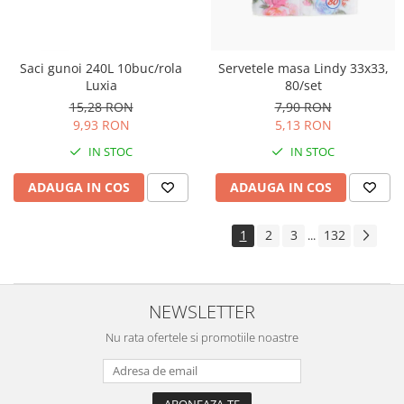
Saci gunoi 240L 10buc/rola
Servetele masa Lindy 33x33,
Luxia
80/set
15,28 RON
7,90 RON
9,93 RON
5,13 RON
IN STOC
IN STOC
ADAUGA IN COS
ADAUGA IN COS
1
2
3
132
...
NEWSLETTER
Nu rata ofertele si promotiile noastre