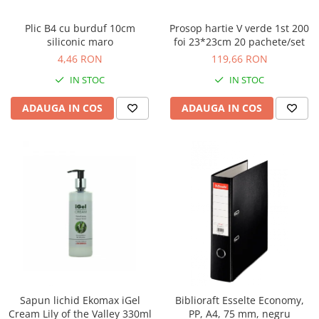
Suporturi si huse telefoane &
tablete
Plic B4 cu burduf 10cm
Prosop hartie V verde 1st 200
Periferice PC si accesorii
siliconic maro
foi 23*23cm 20 pachete/set
Ergnonomice
4,46 RON
119,66 RON
Audio
IN STOC
IN STOC
Boxe portabile
ADAUGA IN COS
ADAUGA IN COS
Casti
Tehnica si mobilier pentru birou
Laminatoare
Folii laminare
Accesorii mobilier
Ghilotine și Trimmere
Calculatoare de birou
Distrugatoare documente
Cosuri de gunoi pentru birou
Sapun lichid Ekomax iGel
Biblioraft Esselte Economy,
Scaune, birouri si produse
Cream Lily of the Valley 330ml
PP, A4, 75 mm, negru