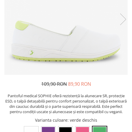
Bibliorafturi, caiete mecanice,
separatoare
Capsatoare, capse si perforatoare
Caiete si blocnotesuri
Dosare, folii protectie si mape
Accesorii diverse pentru birou
Etichetare si ambalare
Arhivare si depozitare
Instrumente de scris
Pixuri de plastic
109,90 RON
89,90 RON
Pixuri metalice
Pantoful medical SOPHIE oferă rezistență la alunecare SR, protecție
Pixuri cu gel
ESD, o talpă detașabilă pentru confort personalizat, o talpă exterioară
Stilouri
din cauciuc durabilă și o parte superioară respirabilă. Este perfect
Seturi de scris Premium
pentru condiții uscate și alunecoase și este compatibil cu veganii.
Instrumente de scris eco
Varianta culoare
: verde deschis
Creioane mecanice si grafit