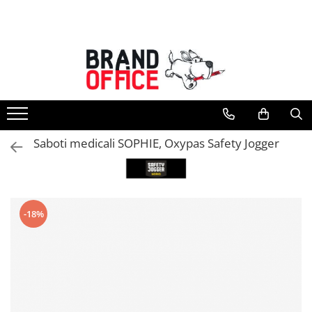
Toate Produsele
Unitate Protejata - PRODUCTIE
Hartie copiator si produse
tipografice
Produse consumabile din hartie
Saboti medicali SOPHIE, Oxypas Safety Jogger
Detergenti si dezinfectanti
Formulare tipizate
Saci menajeri (Unitate Protejata)
-18%
Agende, calendare si organizatoare
Agende personalizabile
Organizatoare business
Birotica si papetarie
Hartie si articole din hartie