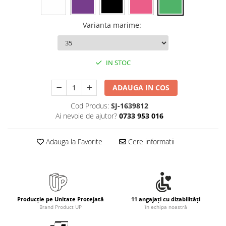
Rollere
Finelinere
Varianta marime
:
Textmarkere
Markere diverse
Carioci si creioane colorate
IN STOC
Rezerve instrumente scris
Tavite documente si suporturi
ADAUGA IN COS
Ascutitori, radiere, agrafe
Cod Produs:
SJ-1639812
Foarfece pentru birou
Ai nevoie de ajutor?
0733 953 016
Curatenie si igiena
Adauga la Favorite
Cere informatii
Produse Antibacteriene
Articole pentru baie
Articole pentru bucatarie
Maturi, mopuri si galeti
Producție pe Unitate Protejată
11 angajați cu dizabilități
Hartie igienica, prosoape hartie si
Brand Product UP
în echipa noastră
dispensere