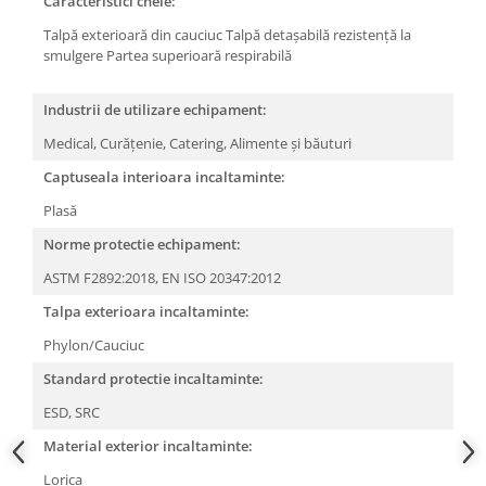
Caracteristici cheie:
Camasi
Pantaloni
Talpă exterioară din cauciuc
Talpă detașabilă
rezistență la
smulgere
Partea superioară respirabilă
Pantaloni cu pieptar
Hanorace
Industrii de utilizare echipament:
Jachete
Medical,
Curățenie,
Catering,
Alimente și băuturi
Impermeabile
Veste
Captuseala interioara incaltaminte:
Reflectorizante
Plasă
Incaltaminte
Norme protectie echipament:
Incaltaminte de lucru si protectie
ASTM F2892:2018,
EN ISO 20347:2012
Incaltaminte de oras si munte
Talpa exterioara incaltaminte:
Echipamente medicale
Phylon/Cauciuc
Manusi de protectie
Standard protectie incaltaminte:
Accesorii pentru protectia capului
ESD,
SRC
Casti de protectie
Material exterior incaltaminte:
Antifoane
Ochelari de protectie si viziere
Lorica