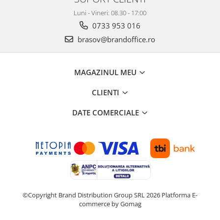
Seturi si scule de baza
Luni - Vineri: 08.30 - 17:00
0733 953 016
Masurare si taiere
brasov@brandoffice.ro
Lampi portabile
Lanterne, lampi si accesorii
MAGAZINUL MEU
Pentru masini, biciclete si prim
ajutor
CLIENTI
Noutati si inovatii
Pachete Cadou Premium
DATE COMERCIALE
Promotii si reduceri
LICHIDARE DE STOC
©Copyright Brand Distribution Group SRL 2026
Platforma E-
commerce by Gomag