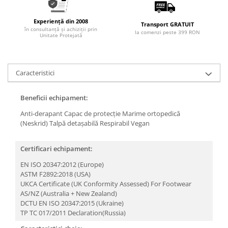
Articole pentru rufe, casa,
geamuri, mobila
Experiență din 2008
Transport GRATUIT
în consultanță și achiziții prin
Articole pentru birou, suprafete,
la comenzi peste 399 RON
Unitate Protejată
pardoseli
Intretinere si odorizante masina
Saci de gunoi
Caracteristici
Accesorii pentru curatenie
Beneficii echipament:
Tipografie si stampile
Anti-derapant
Capac de protecție
Marime ortopedică
Formulare tipizate
(Neskrid)
Talpă detașabilă
Respirabil
Vegan
Caiete si blocnotesuri
personalizate
Certificari echipament:
Stampile, tusiere si tus
EN ISO 20347:2012 (Europe)
ASTM F2892:2018 (USA)
Protectia muncii si Imbracaminte
UKCA Certificate (UK Conformity Assessed) For Footwear
Imbracaminte
AS/NZ (Australia + New Zealand)
DCTU EN ISO 20347:2015 (Ukraine)
Tricouri
TP TC 017/2011 Declaration(Russia)
Bluze & Pulovere