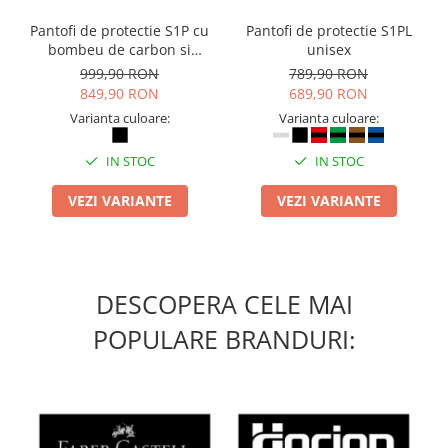
Suporturi si huse telefoane &
tablete
Pantofi de protectie S1P cu
Pantofi de protectie S1PL
bombeu de carbon si
unisex
Periferice PC si accesorii
inchidere BOAÂ® Fit
999,90 RON
789,90 RON
Ergnonomice
849,90 RON
689,90 RON
Audio
Varianta culoare:
Varianta culoare:
Boxe portabile
IN STOC
IN STOC
Casti
Tehnica si mobilier pentru birou
VEZI VARIANTE
VEZI VARIANTE
Laminatoare
Folii laminare
Accesorii mobilier
DESCOPERA CELE MAI
Ghilotine și Trimmere
POPULARE BRANDURI:
Calculatoare de birou
Distrugatoare documente
Cosuri de gunoi pentru birou
Scaune, birouri si produse