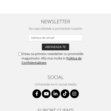
Genti, huse si rucsacuri de laptop
Genti de plaja si cumparaturi
NEWSLETTER
Portofele si portcarduri RFID
Nu rata ofertele si promotiile noastre
Sport si accesorii outdoor
Sticle, cani si termosuri to go
Sport, jocuri si accesorii
Gratare si picnic
Vreau sa primesc newsletter cu promotiile
magazinului. Afla mai multe in
Politica de
Plaja si relaxare
Confidentialitate
Genti frigorifice
Ochelari de soare
SOCIAL
Lanyards si brelocuri
Urmareste-ne in social media
Umbrele
Scule, unelte si iluminat
Unelte multifunctionale si bricege
SUPORT CLIENTI
(multitools)