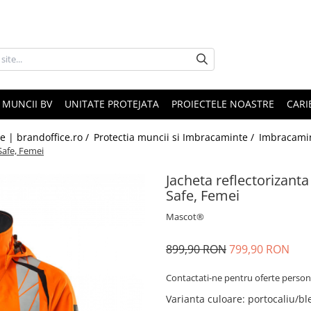
 MUNCII BV
UNITATE PROTEJATA
PROIECTELE NOASTRE
CARI
le | brandoffice.ro /
Protectia muncii si Imbracaminte /
Imbracami
afe, Femei
Jacheta reflectoriza
Safe, Femei
Mascot®
899,90 RON
799,90 RON
Contactati-ne pentru oferte person
Varianta culoare
: portocaliu/b