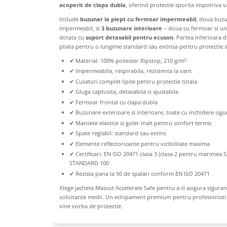
Hartie igienica, prosoape hartie si
acoperit de clapa dubla
, oferind protectie sporita impotriva va
dispensere
Include
buzunar la piept cu fermoar impermeabil
, doua buzu
Articole pentru rufe, casa,
impermeabil, si
3 buzunare interioare
– doua cu fermoar si unu
dotata cu
suport detasabil pentru ecuson
. Partea inferioara d
geamuri, mobila
pliata pentru o lungime standard sau extinsa pentru protectie 
Articole pentru birou, suprafete,
✔ Material: 100% poliester Ripstop, 210 g/m²
pardoseli
✔ Impermeabila, respirabila, rezistenta la vant
Intretinere si odorizante masina
✔ Cusaturi complet lipite pentru protectie totala
✔ Gluga captusita, detasabila si ajustabila
Saci de gunoi
✔ Fermoar frontal cu clapa dubla
✔ Buzunare exterioare si interioare, toate cu inchidere sigu
Accesorii pentru curatenie
✔ Mansete elastice si guler inalt pentru confort termic
Tipografie si stampile
✔ Spate reglabil: standard sau extins
Formulare tipizate
✔ Elemente reflectorizante pentru vizibilitate maxima
✔ Certificari: EN ISO 20471 clasa 3 (clasa 2 pentru marimea
Caiete si blocnotesuri
STANDARD 100
personalizate
✔ Rezista pana la 50 de spalari conform EN ISO 20471
Stampile, tusiere si tus
Alege jacheta Mascot Accelerate Safe pentru a-ti asigura sigurant
solicitante medii. Un echipament premium pentru profesionist
Protectia muncii si Imbracaminte
vine vorba de protectie.
Imbracaminte