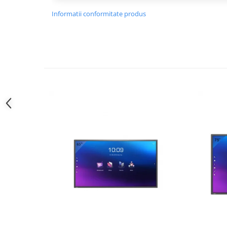
Tricouri
Informatii conformitate produs
Bluze & Pulovere
Camasi
Pantaloni
Pantaloni cu pieptar
Hanorace
Jachete
Impermeabile
Veste
Reflectorizante
Incaltaminte
Incaltaminte de lucru si protectie
Incaltaminte de oras si munte
Echipamente medicale
Manusi de protectie
Accesorii pentru protectia capului