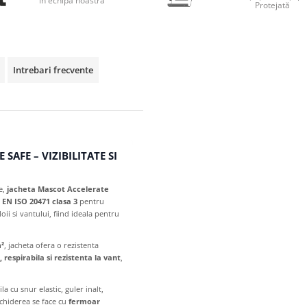
în echipa noastră
Protejată
Intrebari frecvente
AFE – VIZIBILITATE SI
e,
jacheta Mascot Accelerate
a
EN ISO 20471 clasa 3
pentru
ii si vantului, fiind ideala pentru
m²
, jacheta ofera o rezistenta
respirabila si rezistenta la vant
,
la cu snur elastic, guler inalt,
nchiderea se face cu
fermoar