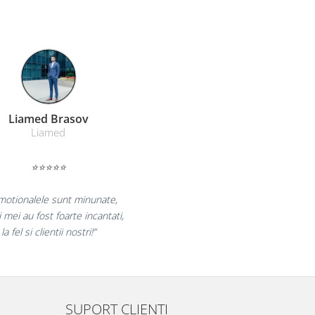
Farmacom Brasov
Farmacom
⭐⭐⭐⭐⭐
bucuram pentru reluarea colaborarii si
aram multumiti pentru produsele plasate
si finalizate cu succes la timp."
SUPORT CLIENTI