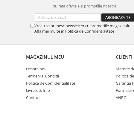
Nu rata ofertele si promotiile noastre
Cartuse, tonere, consumabile PC
Standuri PC si suporturi
ergonomice
Vreau sa primesc newsletter cu promotiile magazinului.
Afla mai multe in
Politica de Confidentialitate
Suporturi si huse telefoane &
tablete
Periferice PC si accesorii
Ergnonomice
MAGAZINUL MEU
CLIENTI
Audio
Despre noi
Metode de
Boxe portabile
Termeni si Conditii
Politica d
Politica de Confidentialitate
Garantia 
Casti
Livrare & Info
Formular 
Tehnica si mobilier pentru birou
Contact
ANPC
Laminatoare
Folii laminare
Accesorii mobilier
Ghilotine și Trimmere