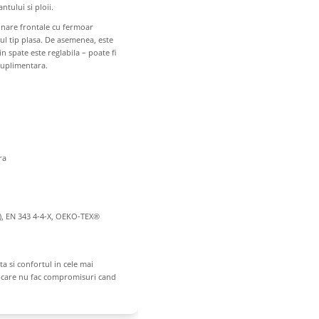
ntului si ploii.
nare frontale cu fermoar
l tip plasa. De asemenea, este
in spate este reglabila – poate fi
suplimentara.
ra
 S), EN 343 4-4-X, OEKO-TEX®
a si confortul in cele mai
i care nu fac compromisuri cand