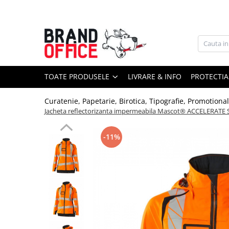
Toate Produsele
Unitate Protejata - PRODUCTIE
Hartie copiator si produse
TOATE PRODUSELE
LIVRARE & INFO
PROTECTIA
tipografice
Produse consumabile din hartie
Curatenie, Papetarie, Birotica, Tipografie, Promotiona
Jacheta reflectorizanta impermeabila Mascot® ACCELERATE S
Detergenti si dezinfectanti
Formulare tipizate
-11%
Saci menajeri (Unitate Protejata)
Agende, calendare si organizatoare
Agende personalizabile
Organizatoare business
Birotica si papetarie
Hartie si articole din hartie