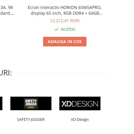
3A, 98
Ecran interactiv HORION 65M5APRO,
Ecran in
ndard,
display 65 inch, 8GB DDR4 + 64GB
displa
A73+A53
Standard
12.212,41 RON
IN STOC
ADAUGA IN COS
RI:
Horion
Kensington
Leitz