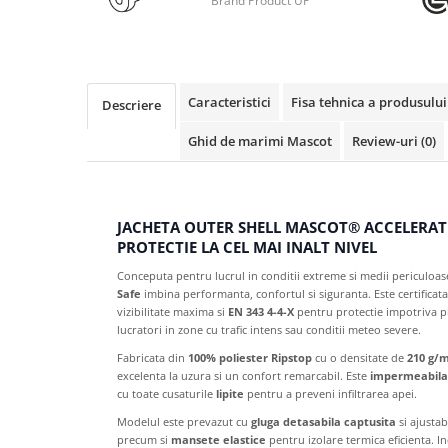
Brand Product UP
Creioane mecanice si grafit
Rollere
Finelinere
Textmarkere
Caracteristici
Fisa tehnica a produsului
Descriere
Markere diverse
Ghid de marimi Mascot
Review-uri
(0)
Carioci si creioane colorate
Rezerve instrumente scris
Tavite documente si suporturi
JACHETA OUTER SHELL MASCOT® ACCELERATE S
Ascutitori, radiere, agrafe
PROTECTIE LA CEL MAI INALT NIVEL
Foarfece pentru birou
Conceputa pentru lucrul in conditii extreme si medii periculoas
Curatenie si igiena
Safe
imbina performanta, confortul si siguranta. Este certificat
vizibilitate maxima si
EN 343 4-4-X
pentru protectie impotriva plo
Produse Antibacteriene
lucratori in zone cu trafic intens sau conditii meteo severe.
Articole pentru baie
Fabricata din
100% poliester Ripstop
cu o densitate de
210 g/
excelenta la uzura si un confort remarcabil. Este
impermeabila, 
Articole pentru bucatarie
cu toate cusaturile
lipite
pentru a preveni infiltrarea apei.
Maturi, mopuri si galeti
Modelul este prevazut cu
gluga detasabila captusita
si ajustabi
precum si
mansete elastice
pentru izolare termica eficienta. I