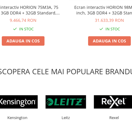
 interactiv HORION 75M3A, 75
Ecran interactiv HORION 98M
, 3GB DDR4 + 32GB Standard,
inch, 3GB DDR4 + 32GB Sta
d 8.0, MSD6A848, ARM A73+A53
Android 8.0, MSD6A848, ARM 
9.466,74 RON
31.633,39 RON
IN STOC
IN STOC
ADAUGA IN COS
ADAUGA IN COS
SCOPERA CELE MAI POPULARE BRANDU
AX
Esselte
Faber Castell