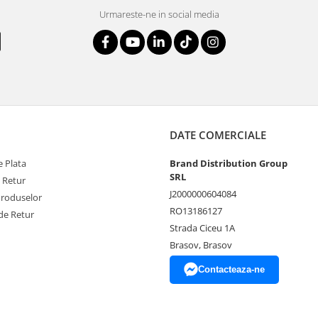
Urmareste-ne in social media
DATE COMERCIALE
 Plata
Brand Distribution Group
SRL
e Retur
J2000000604084
Produselor
RO13186127
de Retur
Strada Ciceu 1A
Brasov, Brasov
Contacteaza-ne