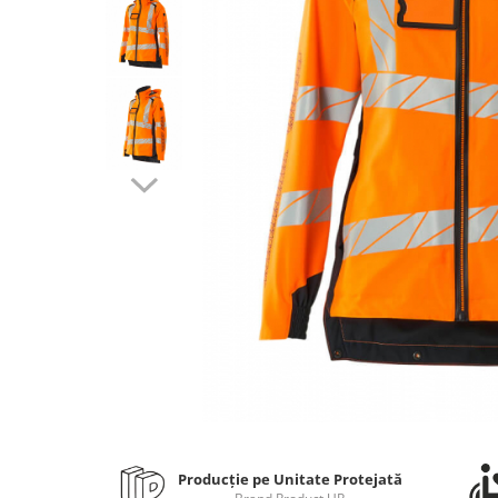
Bibliorafturi, caiete mecanice,
separatoare
Capsatoare, capse si perforatoare
Caiete si blocnotesuri
Dosare, folii protectie si mape
Accesorii diverse pentru birou
Etichetare si ambalare
Arhivare si depozitare
Instrumente de scris
Pixuri de plastic
Pixuri metalice
Pixuri cu gel
Stilouri
Seturi de scris Premium
Instrumente de scris eco
Producție pe Unitate Protejată