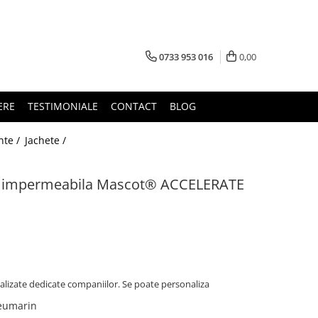
0733 953 016
0,00
ERE
TESTIMONIALE
CONTACT
BLOG
nte /
Jachete /
nta impermeabila Mascot® ACCELERATE
alizate dedicate companiilor. Se poate personaliza
leumarin