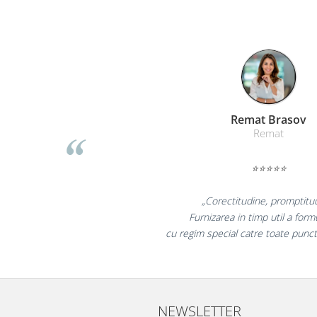
Sisteme de afisare
Ecrane de proiectie
Accesorii prezentare
Table magnetice (whiteboard-uri)
Electronice si accesorii tech
Gadgeturi mobile
Liamed Bra
Liamed
Securitate digitala
Adaptoare de calatorie
⭐⭐⭐⭐⭐
Baterii si acumulatori
„Promotionalele sunt
Cabluri si conectivitate
colegii mei au fost foar
Incarcatoare wireless
la fel si clientii n
Incarcatoare cu fir si auto
Ceasuri smart - Smartwatch
Baterii externe - Powerbanks
NEWSLETTER
Accesorii localizare (FindMy)