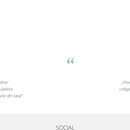
sov
 minunate,
„Ne 
te incantati,
ne decl
ostri!”
SOCIAL