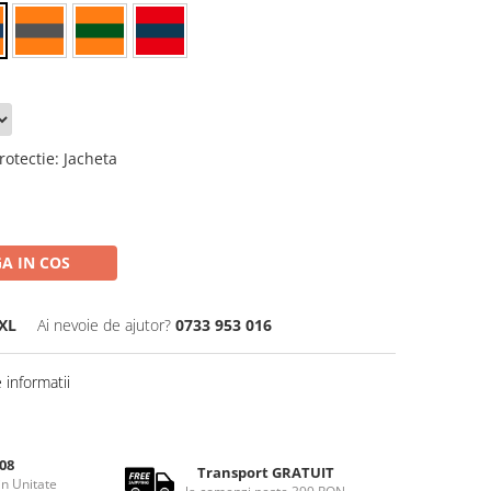
rotectie
:
Jacheta
A IN COS
XL
Ai nevoie de ajutor?
0733 953 016
informatii
08
Transport GRATUIT
rin Unitate