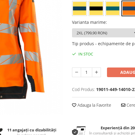
Varianta marime
:
Tip produs - echipamente de p
IN STOC
ADAUG
Cod Produs:
19011-449-14010-2
Adauga la Favorite
Cere 
Experiență din 20
11 angajați cu dizabilități
în consultanță și achiziții p